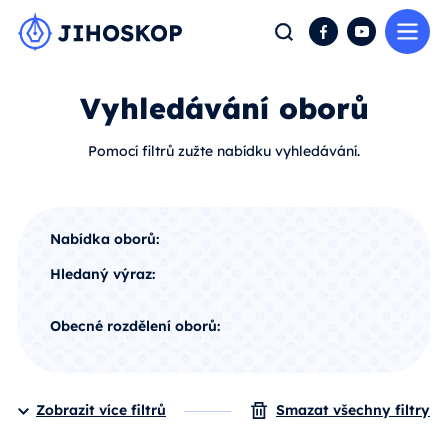
Me
Hledat
Facebook
YouTube
Vyhledávání oborů
Pomocí filtrů zužte nabídku vyhledávání.
Nabídka oborů:
Hledaný výraz:
Obecné rozdělení oborů:
Zobrazit více filtrů
Smazat všechny filtry