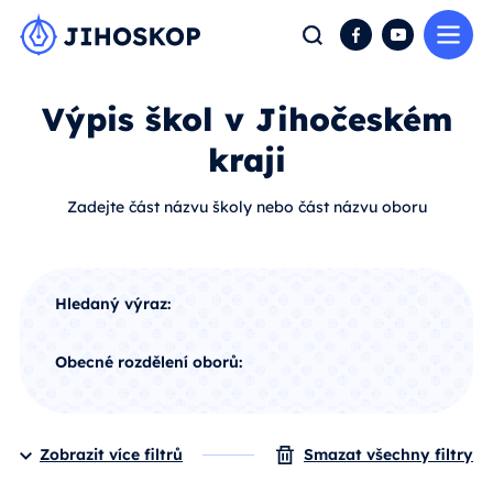
Me
Hledat
Facebook
YouTube
Výpis škol v Jihočeském
kraji
Zadejte část názvu školy nebo část názvu oboru
Hledaný výraz:
Obecné rozdělení oborů:
Zobrazit více filtrů
Smazat všechny filtry