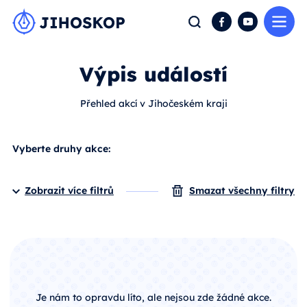
Me
Hledat
Facebook
YouTube
Výpis událostí
Přehled akcí v Jihočeském kraji
Vyberte druhy akce:
Zobrazit více filtrů
Smazat všechny filtry
Je nám to opravdu líto, ale nejsou zde žádné akce.