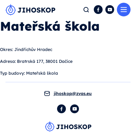
Me
Hledat
Facebook
YouTube
Mateřská škola
Okres:
Jindřichův Hradec
Adresa:
Bratrská 177, 38001 Dačice
Typ budovy:
Mateřská škola
jihoskop@zvas.eu
Facebook
YouTube