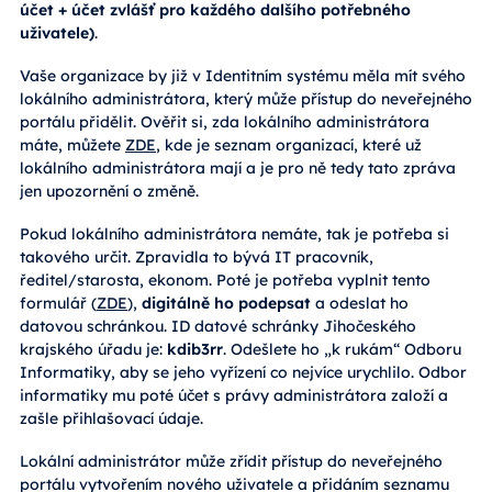
účet + účet zvlášť pro každého dalšího potřebného
uživatele)
.
Vaše organizace by již v Identitním systému měla mít svého
lokálního administrátora, který může přístup do neveřejného
portálu přidělit. Ověřit si, zda lokálního administrátora
máte, můžete
ZDE
, kde je seznam organizací, které už
lokálního administrátora mají a je pro ně tedy tato zpráva
jen upozornění o změně.
Pokud lokálního administrátora nemáte, tak je potřeba si
takového určit. Zpravidla to bývá IT pracovník,
ředitel/starosta, ekonom. Poté je potřeba vyplnit tento
formulář (
ZDE
),
digitálně ho podepsat
a odeslat ho
datovou schránkou. ID datové schránky Jihočeského
krajského úřadu je:
kdib3rr
. Odešlete ho „k rukám“ Odboru
Informatiky, aby se jeho vyřízení co nejvíce urychlilo. Odbor
informatiky mu poté účet s právy administrátora založí a
zašle přihlašovací údaje.
Lokální administrátor může zřídit přístup do neveřejného
portálu vytvořením nového uživatele a přidáním seznamu