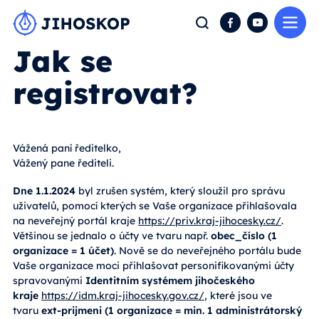
Me
Hledat
Facebook
YouTube
Jak se
registrovat?
Vážená paní ředitelko,
Vážený pane řediteli.
Dne 1.1.2024
byl zrušen systém, který sloužil pro správu
uživatelů, pomocí kterých se Vaše organizace přihlašovala
na neveřejný portál kraje
https://priv.kraj-jihocesky.cz/
.
Většinou se jednalo o účty ve tvaru např.
obec_číslo (1
organizace = 1 účet)
. Nově se do neveřejného portálu bude
Vaše organizace moci přihlašovat personifikovanými účty
spravovanými
Identitním systémem jihočeského
kraje
https://idm.kraj-jihocesky.gov.cz/
, které jsou ve
tvaru
ext-prijmeni (1 organizace = min. 1 administrátorský