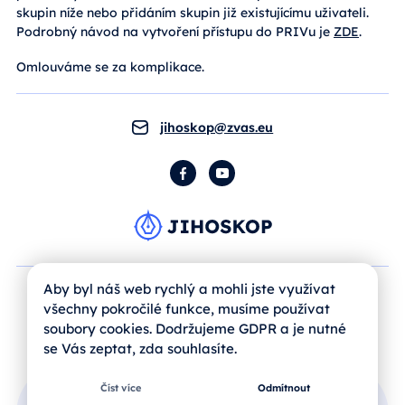
skupin níže nebo přidáním skupin již existujícímu uživateli.
Podrobný návod na vytvoření přístupu do PRIVu je
ZDE
.
Omlouváme se za komplikace.
jihoskop@zvas.eu
Facebook
YouTube
Aby byl náš web rychlý a mohli jste využívat
všechny pokročilé funkce, musíme používat
soubory cookies. Dodržujeme GDPR a je nutné
se Vás zeptat, zda souhlasíte.
Číst více
Odmítnout
Přihlášení uživatele