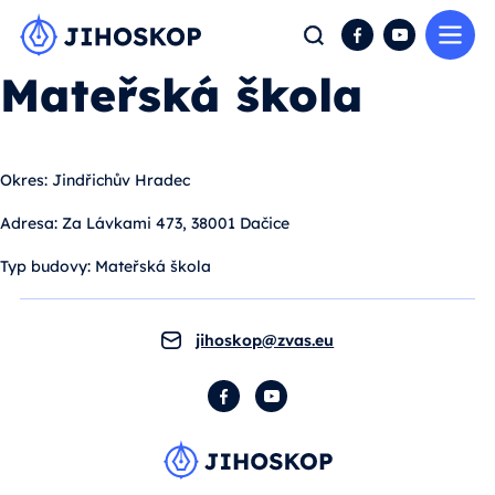
Me
Hledat
Facebook
YouTube
Mateřská škola
Okres:
Jindřichův Hradec
Adresa:
Za Lávkami 473, 38001 Dačice
Typ budovy:
Mateřská škola
jihoskop@zvas.eu
Facebook
YouTube