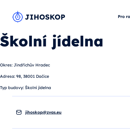
Pro r
Školní jídelna
Okres:
Jindřichův Hradec
Adresa:
98, 38001 Dačice
Typ budovy:
Školní jídelna
jihoskop@zvas.eu