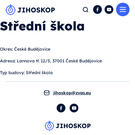
Me
Hledat
Facebook
YouTube
Střední škola
Okres:
České Budějovice
Adresa:
Lannova tř. 12/5, 37001 České Budějovice
Typ budovy:
Střední škola
jihoskop@zvas.eu
Facebook
YouTube