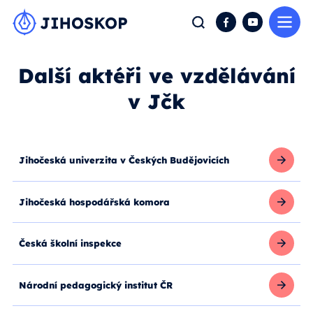
Me
Hledat
Facebook
YouTube
Další aktéři ve vzdělávání
v Jčk
Jihočeská univerzita v Českých Budějovicích
Jihočeská hospodářská komora
Česká školní inspekce
Národní pedagogický institut ČR