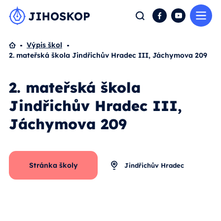
Me
Hledat
Facebook
YouTube
Domů
Výpis škol
2. mateřská škola Jindřichův Hradec III, Jáchymova 209
2. mateřská škola
Jindřichův Hradec III,
Jáchymova 209
Stránka školy
Jindřichův Hradec