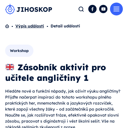
Me
Hledat
Facebook
YouTube
Domů
Výpis událostí
Detail události
Workshop
Zásobník aktivit pro
učitele angličtiny 1
Hledáte nové a funkční nápady, jak oživit výuku angličtiny?
Přijďte načerpat inspiraci do tohoto workshopu plného
praktických her, mnemotechnik a jazykových rozcviček,
které zapojí všechny žáky – od začátečníků po pokročilé.
Naučíte se, jak rozšiřovat fráze, efektivně opakovat slovní
zásobu, pracovat s diginástroji i vést školní sešit. Vše na
základě reálných zkušeností z praxe.