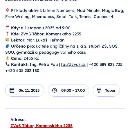
Příklady aktivit: Life in Numbers, Mad Minute, Magic Bag,
Free Writing, Mnemonics, Small Talk, Tennis, Connect 4
Kdy:
6. listopadu 2025 od 9:00
Kde:
ZVaS Tábor, Komenského 2235
Lektor:
Mgr. Lukáš Heřman
Určeno pro:
učitele angličtiny na 1. a 2. stupni ZŠ, SOŠ,
SOU, gymnázií a pedagogy volného času
Cena:
2455 Kč
Kontakt:
Ing. Petra Fau |
fau@zvas.cz
| +420 389 822 735,
+420 605 232 180
06. 11. 2025
09:00 - 17:00
Tábor
Adresa:
ZVaS Tábor, Komenského 2235