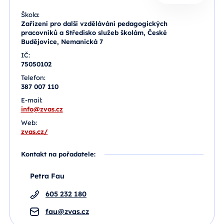
Škola:
Zařízení pro další vzdělávání pedagogických
pracovníků a Středisko služeb školám, České
Budějovice, Nemanická 7
IČ:
75050102
Telefon:
387 007 110
E-mail:
info@zvas.cz
Web:
zvas.cz/
Kontakt na pořadatele:
Petra Fau
605 232 180
fau@zvas.cz