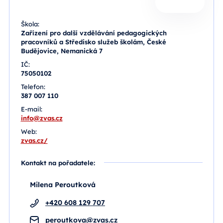
Škola:
Zařízení pro další vzdělávání pedagogických
pracovníků a Středisko služeb školám, České
Budějovice, Nemanická 7
IČ:
75050102
Telefon:
387 007 110
E-mail:
info@zvas.cz
Web:
zvas.cz/
Kontakt na pořadatele:
Milena Peroutková
+420 608 129 707
peroutkova@zvas.cz