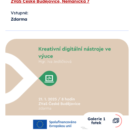
ZVaS České Budějovice, Nemanická 7
Vstupné:
Zdarma
Galerie 1
fotek