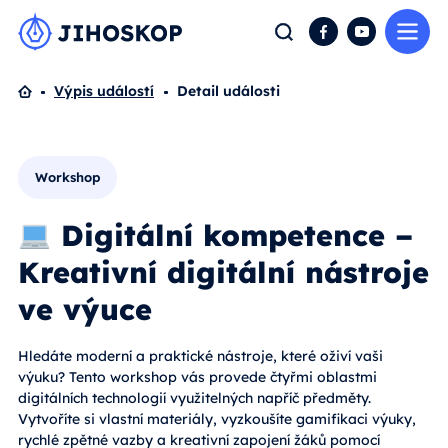
Me
Hledat
Facebook
YouTube
Domů
Výpis událostí
Detail události
Workshop
Digitální kompetence –
Kreativní digitální nástroje
ve výuce
Hledáte moderní a praktické nástroje, které oživí vaši
výuku? Tento workshop vás provede čtyřmi oblastmi
digitálních technologií využitelných napříč předměty.
Vytvoříte si vlastní materiály, vyzkoušíte gamifikaci výuky,
rychlé zpětné vazby a kreativní zapojení žáků pomocí