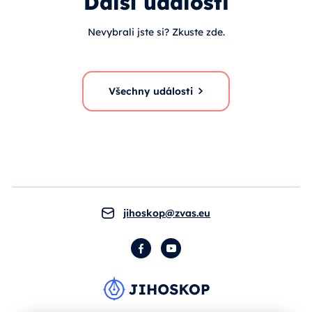
Další události
Nevybrali jste si? Zkuste zde.
Všechny události
jihoskop@zvas.eu
Facebook
YouTube