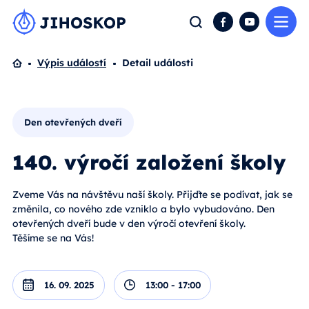
Me
Hledat
Facebook
YouTube
Domů
Výpis událostí
Detail události
Den otevřených dveří
140. výročí založení školy
Zveme Vás na návštěvu naší školy. Přijďte se podívat, jak se
změnila, co nového zde vzniklo a bylo vybudováno. Den
otevřených dveří bude v den výročí otevření školy.
Těšíme se na Vás!
16. 09. 2025
13:00 - 17:00