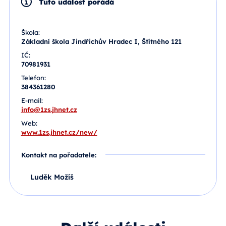
Tuto událost pořádá
Škola:
Základní škola Jindřichův Hradec I, Štítného 121
IČ:
70981931
Telefon:
384361280
E-mail:
info@1zs.jhnet.cz
Web:
www.1zs.jhnet.cz/new/
Kontakt na pořadatele:
Luděk Možíš