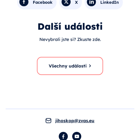
Facebook
X
LinkedIn
Další události
Nevybrali jste si? Zkuste zde.
Všechny události
jihoskop@zvas.eu
Facebook
YouTube