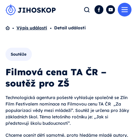
Me
Hledat
Facebook
YouTube
Domů
Výpis událostí
Detail události
Soutěže
Filmová cena TA ČR –
soutěž pro ZŠ
Technologická agentura pošesté vyhlašuje společně se Zlín
Film Festivalem nominace na Filmovou cenu TA ČR „Za
popularizaci vědy mezi mládeží”. Soutěž je určena pro žáky
základních škol. Téma letošního ročníku je: „Jak si
představuji školu budoucnosti”.
Chceme ocenit děti samotné, proto hledáme mladé autory,