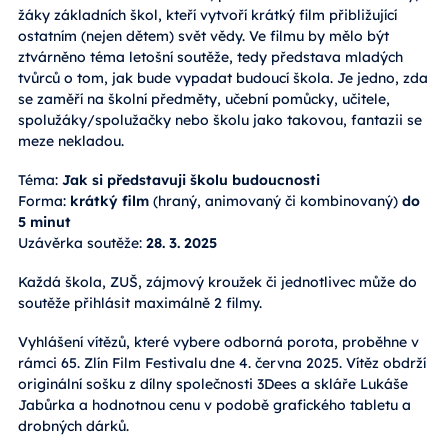
žáky základních škol, kteří vytvoří krátký film přibližující
ostatním (nejen dětem) svět vědy. Ve filmu by mělo být
ztvárněno téma letošní soutěže, tedy představa mladých
tvůrců o tom, jak bude vypadat budoucí škola. Je jedno, zda
se zaměří na školní předměty, učební pomůcky, učitele,
spolužáky/spolužačky nebo školu jako takovou, fantazii se
meze nekladou.
Téma:
Jak si představuji školu budoucnosti
Forma:
krátký film
(hraný, animovaný či kombinovaný)
do
5 minut
Uzávěrka soutěže:
28. 3. 2025
Každá škola, ZUŠ, zájmový kroužek či jednotlivec může do
soutěže přihlásit maximálně 2 filmy.
Vyhlášení vítězů, které vybere odborná porota, proběhne v
rámci 65. Zlín Film Festivalu dne 4. června 2025. Vítěz obdrží
originální sošku z dílny společnosti 3Dees a skláře Lukáše
Jabůrka a hodnotnou cenu v podobě grafického tabletu a
drobných dárků.