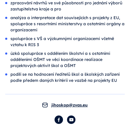
zpracování návrhů ve své působnosti pro jednání výborů
zastupitelstva kraje a pro
analýza a interpretace dat souvisejících s projekty z EU,
spolupráce s resortními ministerstvy a ostatními orgány a
organizacemi
spolupráce s VŠ a výzkumnými organizacemi včetně
vztahu k RIS 3
úzká spolupráce s oddělením školství a s ostatními
odděleními OŠMT ve věci koordinace realizace
projektových aktivit škol a OŠMT
podílí se na hodnocení ředitelů škol a školských zařízení
podle předem daných kritérií ve vazbě na projekty EU
jihoskop@zvas.eu
Facebook
YouTube