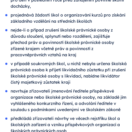
pro děti v posledním roce před zahájením povinné školní
docházky,
projednává žádosti škol o organizování kurzů pro získání
základního vzdělání na středních školách
nejde-li o případ zrušení školské právnické osoby z
důvodu sloučení, splynutí nebo rozdělení, zajišťuje
přechod práv a povinností školské právnické osoby
zřízené krajem včetně práv a povinností z
pracovněprávních vztahů na kraj
v případě soukromých škol, u nichž nebyla určena školská
právnická osoba k přijetí likvidačního zůstatku při zrušení
školské právnické osoby s likvidací, nabídne likvidátor
čistý majetkový zůstatek kraji
navrhuje zřizovateli jmenování ředitele příspěvkové
organizace nebo školské právnické osoby, na základě jím
vyhlášeného konkurzního řízení, a odvolání ředitele v
souladu s podmínkami uvedenými ve školském zákoně
předkládá zřizovateli návrhy ve věcech rejstříku škol a
školských zařízení a vzniku příspěvkových organizací a
školských právnických osob