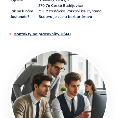
najdete:
B. Němcové 49/3
370 76 České Budějovice
Jak se k nám
MHD: zastávka Parkoviště Dynamo
dostanete?
Budova je zcela bezbariérová
Kontakty na pracovníky OŠMT