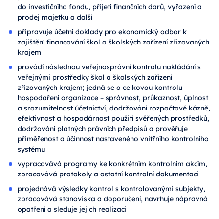
do investičního fondu, přijetí finančních darů, vyřazení a
prodej majetku a další
připravuje účetní doklady pro ekonomický odbor k
zajištění financování škol a školských zařízení zřizovaných
krajem
provádí následnou veřejnosprávní kontrolu nakládání s
veřejnými prostředky škol a školských zařízení
zřizovaných krajem; jedná se o celkovou kontrolu
hospodaření organizace – správnost, průkaznost, úplnost
a srozumitelnost účetnictví, dodržování rozpočtové kázně,
efektivnost a hospodárnost použití svěřených prostředků,
dodržování platných právních předpisů a prověřuje
přiměřenost a účinnost nastaveného vnitřního kontrolního
systému
vypracovává programy ke konkrétním kontrolním akcím,
zpracovává protokoly a ostatní kontrolní dokumentaci
projednává výsledky kontrol s kontrolovanými subjekty,
zpracovává stanoviska a doporučení, navrhuje nápravná
opatření a sleduje jejich realizaci