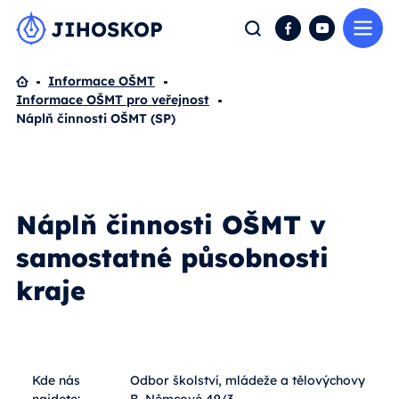
Me
Hledat
Facebook
YouTube
Domů
Informace OŠMT
Informace OŠMT pro veřejnost
Náplň činnosti OŠMT (SP)
Náplň činnosti OŠMT v
samostatné působnosti
kraje
Kde nás
Odbor školství, mládeže a tělovýchovy