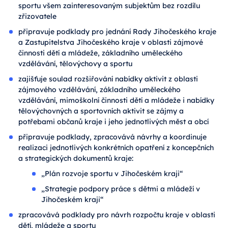
sportu všem zainteresovaným subjektům bez rozdílu
zřizovatele
připravuje podklady pro jednání Rady Jihočeského kraje
a Zastupitelstva Jihočeského kraje v oblasti zájmové
činnosti dětí a mládeže, základního uměleckého
vzdělávání, tělovýchovy a sportu
zajišťuje soulad rozšiřování nabídky aktivit z oblasti
zájmového vzdělávání, základního uměleckého
vzdělávání, mimoškolní činnosti dětí a mládeže i nabídky
tělovýchovných a sportovních aktivit se zájmy a
potřebami občanů kraje i jeho jednotlivých měst a obcí
připravuje podklady, zpracovává návrhy a koordinuje
realizaci jednotlivých konkrétních opatření z koncepčních
a strategických dokumentů kraje:
„Plán rozvoje sportu v Jihočeském kraji“
„Strategie podpory práce s dětmi a mládeží v
Jihočeském kraji“
zpracovává podklady pro návrh rozpočtu kraje v oblasti
dětí, mládeže a sportu