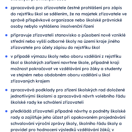
zpracovává pro zřizovatele čestné prohlášení pro zápis
do rejstříku škol se sdělením, že na majetek zřizovatele ve
správě příspěvkové organizace nebo školské právnické
osoby nebylo vyhlášeno insolvenční řízení
připravuje zřizovateli stanovisko o působení nově vzniklé
střední nebo vyšší odborné školy na území kraje jiného
zřizovatele pro účely zápisu do rejstříku škol
v případě výmazu školy nebo oboru vzdělání z rejstříku
škol a školských zařízení navrhne škole, případně kraji
možnost pokračovat ve vzdělávání pro žáky a studenty
ve stejném nebo obdobném oboru vzdělání u škol
zřizovaných krajem
zpracovává podklady pro zřízení školských rad doložené
jednotlivými školami a zpracovává návrh volebního řádu
školské rady ke schválení zřizovateli
předkládá zřizovateli případné návrhy a podněty školské
rady a zajišťuje jeho účast při opakovaném projednávání
schvalování výroční zprávy školy, školního řádu školy a
pravidel pro hodnocení výsledků vzdělávání žáků; v