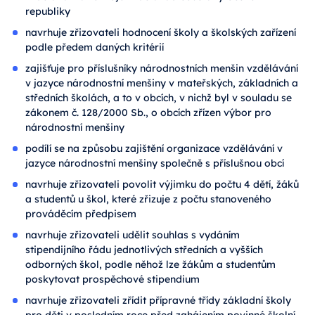
republiky
navrhuje zřizovateli hodnocení školy a školských zařízení
podle předem daných kritérií
zajišťuje pro příslušníky národnostních menšin vzdělávání
v jazyce národnostní menšiny v mateřských, základních a
středních školách, a to v obcích, v nichž byl v souladu se
zákonem č. 128/2000 Sb., o obcích zřízen výbor pro
národnostní menšiny
podílí se na způsobu zajištění organizace vzdělávání v
jazyce národnostní menšiny společně s příslušnou obcí
navrhuje zřizovateli povolit výjimku do počtu 4 dětí, žáků
a studentů u škol, které zřizuje z počtu stanoveného
prováděcím předpisem
navrhuje zřizovateli udělit souhlas s vydáním
stipendijního řádu jednotlivých středních a vyšších
odborných škol, podle něhož lze žákům a studentům
poskytovat prospěchové stipendium
navrhuje zřizovateli zřídit přípravné třídy základní školy