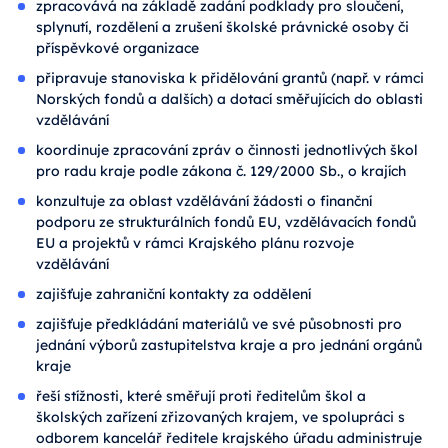
zpracovává na základě zadání podklady pro sloučení,
splynutí, rozdělení a zrušení školské právnické osoby či
příspěvkové organizace
připravuje stanoviska k přidělování grantů (např. v rámci
Norských fondů a dalších) a dotací směřujících do oblasti
vzdělávání
koordinuje zpracování zpráv o činnosti jednotlivých škol
pro radu kraje podle zákona č. 129/2000 Sb., o krajích
konzultuje za oblast vzdělávání žádosti o finanční
podporu ze strukturálních fondů EU, vzdělávacích fondů
EU a projektů v rámci Krajského plánu rozvoje
vzdělávání
zajišťuje zahraniční kontakty za oddělení
zajišťuje předkládání materiálů ve své působnosti pro
jednání výborů zastupitelstva kraje a pro jednání orgánů
kraje
řeší stížnosti, které směřují proti ředitelům škol a
školských zařízení zřizovaných krajem, ve spolupráci s
odborem kancelář ředitele krajského úřadu administruje