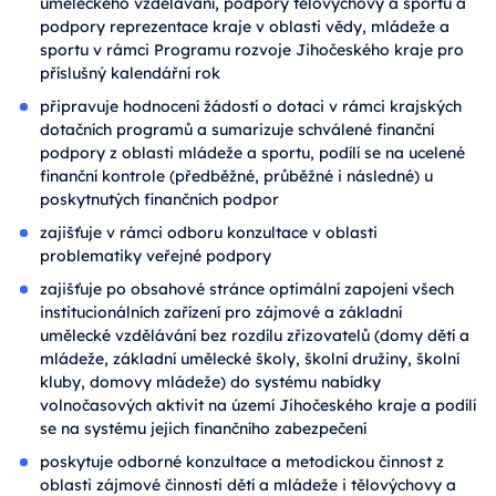
uměleckého vzdělávání, podpory tělovýchovy a sportu a
podpory reprezentace kraje v oblasti vědy, mládeže a
sportu v rámci Programu rozvoje Jihočeského kraje pro
příslušný kalendářní rok
připravuje hodnocení žádostí o dotaci v rámci krajských
dotačních programů a sumarizuje schválené finanční
podpory z oblasti mládeže a sportu, podílí se na ucelené
finanční kontrole (předběžné, průběžné i následné) u
poskytnutých finančních podpor
zajišťuje v rámci odboru konzultace v oblasti
problematiky veřejné podpory
zajišťuje po obsahové stránce optimální zapojení všech
institucionálních zařízení pro zájmové a základní
umělecké vzdělávání bez rozdílu zřizovatelů (domy dětí a
mládeže, základní umělecké školy, školní družiny, školní
kluby, domovy mládeže) do systému nabídky
volnočasových aktivit na území Jihočeského kraje a podílí
se na systému jejich finančního zabezpečení
poskytuje odborné konzultace a metodickou činnost z
oblasti zájmové činnosti dětí a mládeže i tělovýchovy a