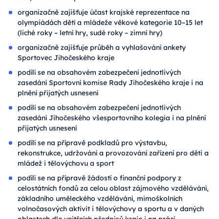
organizačně zajišťuje účast krajské reprezentace na
olympiádách dětí a mládeže věkové kategorie 10–15 let
(liché roky – letní hry, sudé roky – zimní hry)
organizačně zajišťuje průběh a vyhlašování ankety
Sportovec Jihočeského kraje
podílí se na obsahovém zabezpečení jednotlivých
zasedání Sportovní komise Rady Jihočeského kraje i na
plnění přijatých usnesení
podílí se na obsahovém zabezpečení jednotlivých
zasedání Jihočeského všesportovního kolegia i na plnění
přijatých usnesení
podílí se na přípravě podkladů pro výstavbu,
rekonstrukce, udržování a provozování zařízení pro děti a
mládež i tělovýchovu a sport
podílí se na přípravě žádostí o finanční podpory z
celostátních fondů za celou oblast zájmového vzdělávání,
základního uměleckého vzdělávání, mimoškolních
volnočasových aktivit i tělovýchovy a sportu a v daných