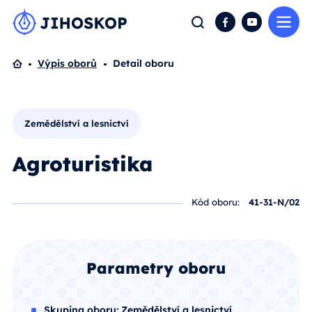
Me
Hledat
Facebook
YouTube
Domů
Výpis oborů
Detail oboru
Zemědělství a lesnictví
Agroturistika
Kód oboru:
41-31-N/02
Parametry oboru
Skupina oboru:
Zemědělství a lesnictví