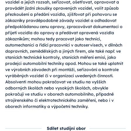
vozidel a jejich rozsah, seřizovat, ošetřovat, opravovat a
provádět jízdní zkoušky opravených vozidel, volit způsob
přezkoušení a předání vozidla, zjišťovat při pohovoru se
zákazníky pravděpodobné závady vozidel a odhadovat
předpokládanou cenu opravy, zpracovávat dokumentaci o
přijetí vozidla do opravy a předávat opravená vozidla
zákazníkům; mohou tedy pracovat jako technici,
automechanici a řídící pracovníci v autoservisech, v dílnách
dopravních, zemědělských a jiných firem, ale také např. ve
stanicích technické kontroly, stanicích měření emisí, jako
prodejci automobilní techniky apod. Mohou se také uplatnit
ve výrobních závodech při montáži, seřizování a kontrole
vyráběných vozidel či v organizaci uvedených činností.
Absolventi mohou pokračovat ve studiu na vyšších
odborných školách nebo vysokých školách, obvykle
pokračují ve studiu v oborech automobilního, případně
strojírenského či elektrotechnického zaměření, nebo i v
oborech informatiky a výpočetní techniky.
Sdílet studijní obor