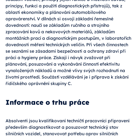
principy, funkci a použití diagnostických přístrojů), tak z
oblasti ekonomiky a plánování automobilového
opravárenství. V dílnách si osvojí základní řemeslné
dovednosti: naučí se základům ručního a strojního
zpracování kovů a nekovových materiálů, základům
montážních prací a diagnostickým postupům, v laboratořích
dovednosti měření technických veličin. Při všech činnostech
se seznámí se zásadami bezpečnosti a ochrany zdraví při
práci a hygieny práce. Získají i návyk zvažovat při
plánování, posuzování a vykonávání činností efektivitu
vynaložených nákladů a možné vlivy svých rozhodnutí na
životní prostředí. Součástí vzdělávání je i příprava k získání
řidičského oprávnění skupiny C.
Informace o trhu práce
Absolventi jsou kvalifikovaní techničtí pracovníci připravení
především diagnostikovat a posuzovat technický stav
silničních vozidel, stanovovat potřebu oprav silničních