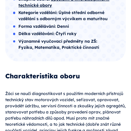
technické obory
Kategorie vzdělání:
Úplné střední odborné
vzdělání s odborným výcvikem a maturitou
Forma vzdělávání:
Denní
Délka vzdělávání:
Čtyři roky
Významné vyučovací předměty na ZŠ:
Fyzika, Matematika, Praktické činnosti
Charakteristika oboru
Žáci se naučí diagnostikovat s použitím moderních přístrojů
technický stav motorových vozidel, seřizovat, opravovat,
provádět údržbu, servisní činnosti a zkoušky jejich agregátů,
stanovovat potřebu a způsoby provedení oprav, plánovat
potřebu náhradních dílů apod. Musí proto mít značné
teoretické vědomosti, a to jak technické (dobře znát různé
součásti vozidel, principy jejich funkce a možnosti závad,