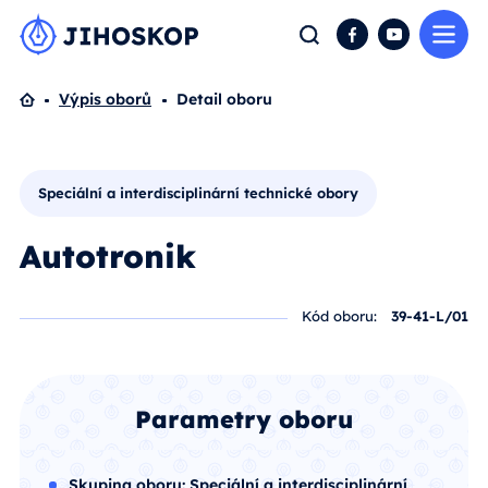
Me
Hledat
Facebook
YouTube
Domů
Výpis oborů
Detail oboru
Speciální a interdisciplinární technické obory
Autotronik
Kód oboru:
39-41-L/01
Parametry oboru
Skupina oboru:
Speciální a interdisciplinární