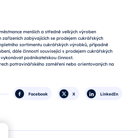
zaměstnance menších a středně velkých výroben
 zařízeních zabývajících se prodejem cukrářských
mpletního sortimentu cukrářských výrobků, případně
bení, dále činnosti související s prodejem cukrářských
 vykonávat podnikatelskou činnost.
ech potravinářského zaměření nebo orientovaných na
Facebook
X
LinkedIn