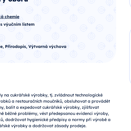
ská chemie
 s výučním listem
e, Přírodopis, Výtvarná výchova
y na cukrářské výrobky, tj. zvládnout technologické
ýrobků a restauračních moučníků, obsluhovat a provádět
ny, balit a expedovat cukrářské výrobky, zjišťovat
ně běžné problémy, vést předepsanou evidenci výroby,
ků, dodržovat hygienické předpisy a normy při výrobě a
rářské výrobky a dodržovat zásady prodeje.