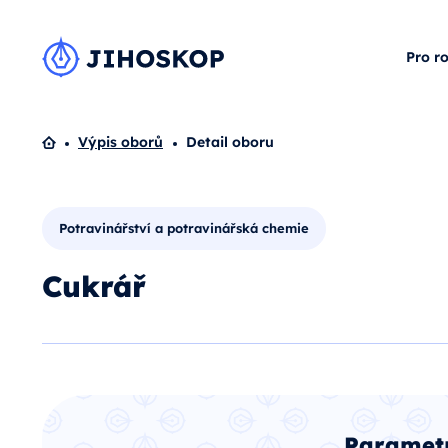
Pro r
Domů
Výpis oborů
Detail oboru
Potravinářství a potravinářská chemie
Cukrář
Paramet