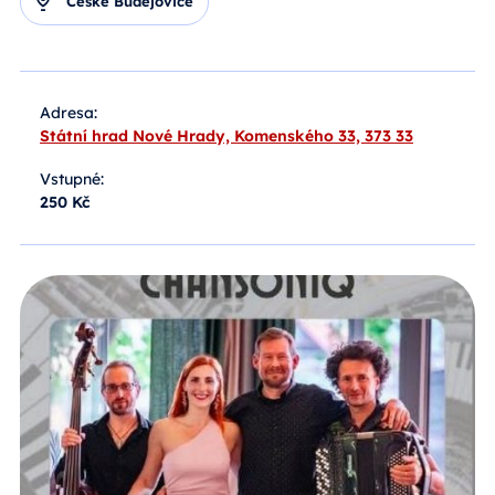
České Budějovice
Adresa:
Státní hrad Nové Hrady, Komenského 33, 373 33
Vstupné:
250 Kč