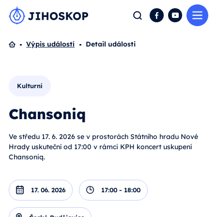
Me
Hledat
Facebook
YouTube
Domů
Výpis událostí
Detail události
Kulturní
Chansoniq
Ve středu 17. 6. 2026 se v prostorách Státního hradu Nové
Hrady uskuteční od 17:00 v rámci KPH koncert uskupení
Chansoniq.
17. 06. 2026
17:00 - 18:00