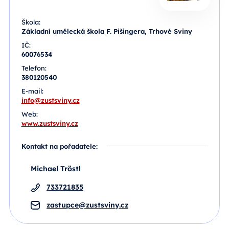
Škola:
Základní umělecká škola F. Pišingera, Trhové Sviny
IČ:
60076534
Telefon:
380120540
E-mail:
info@zustsviny.cz
Web:
www.zustsviny.cz
Kontakt na pořadatele:
Michael Tröstl
733721835
zastupce@zustsviny.cz