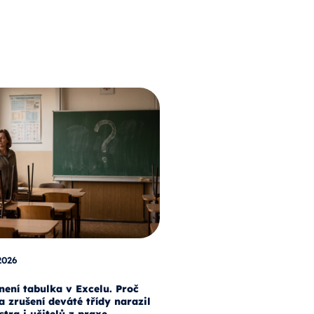
2026
není tabulka v Excelu. Proč
a zrušení deváté třídy narazil
stra i učitelů z praxe