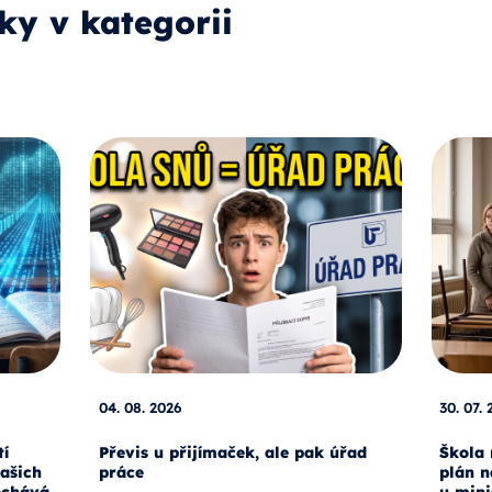
ky v kategorii
04. 08. 2026
30. 07. 
tí
Převis u přijímaček, ale pak úřad
Škola 
našich
práce
plán n
echává
u mini