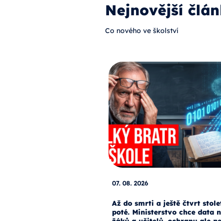
Nejnovější člán
Co nového ve školství
07. 08. 2026
Až do smrti a ještě čtvrt stole
poté. Ministerstvo chce data 
žáků a učitelů, ochranu ale n