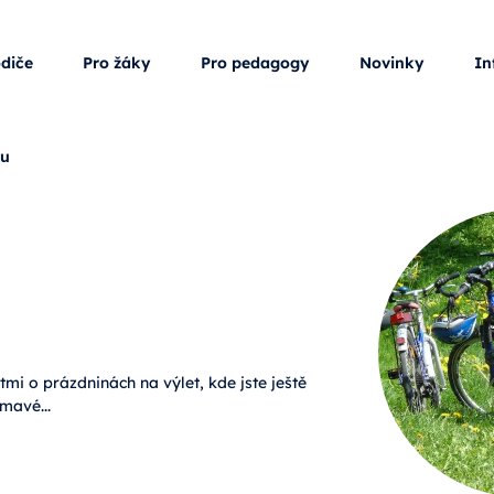
odiče
Pro žáky
Pro pedagogy
Novinky
In
ku
tmi o prázdninách na výlet, kde jste ještě
mavé...