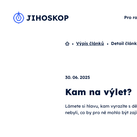
Pro r
Domů
Výpis článků
Detail člán
30. 06. 2025
Kam na výlet?
Lámete si hlavu, kam vyrazíte s dě
nebyli, co by pro ně mohlo být zají