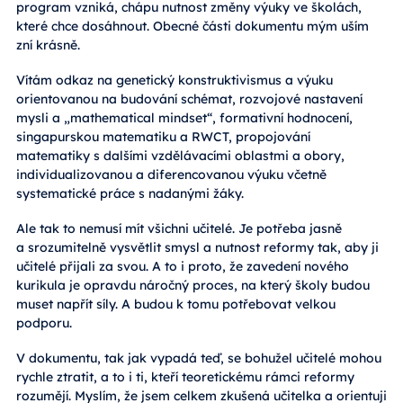
program vzniká, chápu nutnost změny výuky ve školách,
které chce dosáhnout. Obecné části dokumentu mým uším
zní krásně.
Vítám odkaz na genetický konstruktivismus a výuku
orientovanou na budování schémat, rozvojové nastavení
mysli a „mathematical mindset“, formativní hodnocení,
singapurskou matematiku a RWCT, propojování
matematiky s dalšími vzdělávacími oblastmi a obory,
individualizovanou a diferencovanou výuku včetně
systematické práce s nadanými žáky.
Ale tak to nemusí mít všichni učitelé. Je potřeba jasně
a srozumitelně vysvětlit smysl a nutnost reformy tak, aby ji
učitelé přijali za svou. A to i proto, že zavedení nového
kurikula je opravdu náročný proces, na který školy budou
muset napřít síly. A budou k tomu potřebovat velkou
podporu.
V dokumentu, tak jak vypadá teď, se bohužel učitelé mohou
rychle ztratit, a to i ti, kteří teoretickému rámci reformy
rozumějí. Myslím, že jsem celkem zkušená učitelka a orientuji