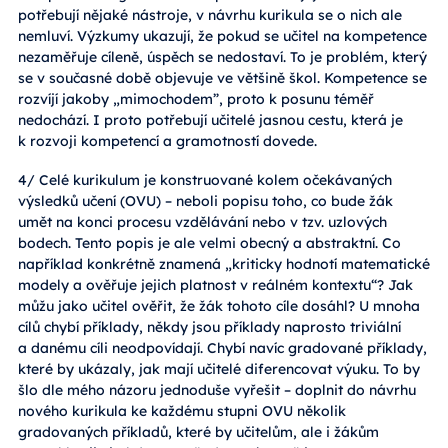
potřebují nějaké nástroje, v návrhu kurikula se o nich ale
nemluví. Výzkumy ukazují, že pokud se učitel na kompetence
nezaměřuje cíleně, úspěch se nedostaví. To je problém, který
se v současné době objevuje ve většině škol. Kompetence se
rozvíjí jakoby „mimochodem”, proto k posunu téměř
nedochází. I proto potřebují učitelé jasnou cestu, která je
k rozvoji kompetencí a gramotností dovede.
4/ Celé kurikulum je konstruované kolem očekávaných
výsledků učení (OVU) – neboli popisu toho, co bude žák
umět na konci procesu vzdělávání nebo v tzv. uzlových
bodech. Tento popis je ale velmi obecný a abstraktní. Co
například konkrétně znamená „kriticky hodnotí matematické
modely a ověřuje jejich platnost v reálném kontextu“? Jak
můžu jako učitel ověřit, že žák tohoto cíle dosáhl? U mnoha
cílů chybí příklady, někdy jsou příklady naprosto triviální
a danému cíli neodpovídají. Chybí navíc gradované příklady,
které by ukázaly, jak mají učitelé diferencovat výuku. To by
šlo dle mého názoru jednoduše vyřešit – doplnit do návrhu
nového kurikula ke každému stupni OVU několik
gradovaných příkladů, které by učitelům, ale i žákům