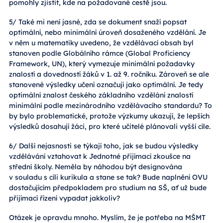
pomohly zjistit, kde na požadované cestě jsou.
5/ Také mi není jasné, zda se dokument snaží popsat
optimální, nebo minimální úroveň dosaženého vzdělání. Je
v něm u matematiky uvedeno, že vzdělávací obsah byl
stanoven podle Globálního rámce (Global Proficiency
Framework, UN), který vymezuje minimální požadavky
znalostí a dovedností žáků v 1. až 9. ročníku. Zároveň se ale
stanovené výsledky učení označují jako optimální. Je tedy
optimální znalost českého základního vzdělání znalostí
minimální podle mezinárodního vzdělávacího standardu? To
by bylo problematické, protože výzkumy ukazují, že lepších
výsledků dosahují žáci, pro které učitelé plánovali vyšší cíle.
6/ Další nejasnosti se týkají toho, jak se budou výsledky
vzdělávání vztahovat k Jednotné přijímací zkoušce na
střední školy. Neměla by náhodou být designována
v souladu s cíli kurikula a stane se tak? Bude naplnění OVU
dostačujícím předpokladem pro studium na SŠ, ať už bude
přijímací řízení vypadat jakkoliv?
Otázek je opravdu mnoho. Myslím, že je potřeba na MŠMT