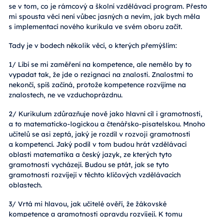
se v tom, co je rámcový a školní vzdělávací program. Přesto
mi spousta věcí není vůbec jasných a nevím, jak bych měla
s implementací nového kurikula ve svém oboru začít.
Tady je v bodech několik věcí, o kterých přemýšlím:
1/ Líbí se mi zaměření na kompetence, ale nemělo by to
vypadat tak, že jde o rezignaci na znalosti. Znalostmi to
nekončí, spíš začíná, protože kompetence rozvíjíme na
znalostech, ne ve vzduchoprázdnu.
2/ Kurikulum zdůrazňuje nově jako hlavní cíl i gramotnosti,
a to matematicko-logickou a čtenářsko-pisatelskou. Mnoho
učitelů se asi zeptá, jaký je rozdíl v rozvoji gramotností
a kompetencí. Jaký podíl v tom budou hrát vzdělávací
oblasti matematika a český jazyk, ze kterých tyto
gramotnosti vycházejí. Budou se ptát, jak se tyto
gramotnosti rozvíjejí v těchto klíčových vzdělávacích
oblastech.
3/ Vrtá mi hlavou, jak učitelé ověří, že žákovské
kompetence a gramotnosti opravdu rozvíjejí. K tomu