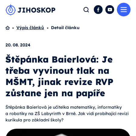
Me
Hledat
Facebook
YouTube
Domů
Výpis článků
Detail článku
20. 08. 2024
Štěpánka Baierlová: Je
třeba vyvinout tlak na
MŠMT, jinak revize RVP
zůstane jen na papíře
Štěpánka Baierlová je učitelka matematiky, informatiky
a robotiky na ZŠ Labyrinth v Brně. Jak vidí probíhající revizi
kurikula pro základní školy?