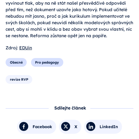
vyvinout tlak, aby na ně stát našel přesvědčivé odpovědi
před tím, než dokument uzavře jako hotový. Pokud učitelé
nebudou mít jasno, proč a jak kurikulum implementovat ve
svých školách, pokud neuvidí několik modelových správných
cest, aby si mohli v klidu a bez obav vybrat svou vlastní, nic
se nestane. Reforma zůstane opět jen na papíře.
Zdroj:
EDUin
Obecné
Pro pedagogy
revize RVP
Sdílejte článek
Facebook
X
LinkedIn