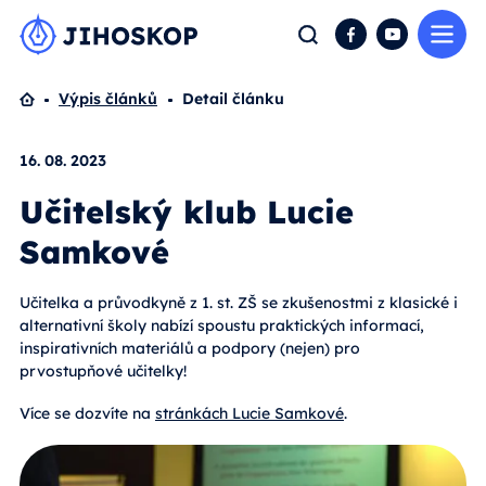
Me
Hledat
Facebook
YouTube
Domů
Výpis článků
Detail článku
16. 08. 2023
Učitelský klub Lucie
Samkové
Učitelka a průvodkyně z 1. st. ZŠ se zkušenostmi z klasické i
alternativní školy nabízí spoustu praktických informací,
inspirativních materiálů a podpory (nejen) pro
prvostupňové učitelky!
Více se dozvíte na
stránkách Lucie Samkové
.