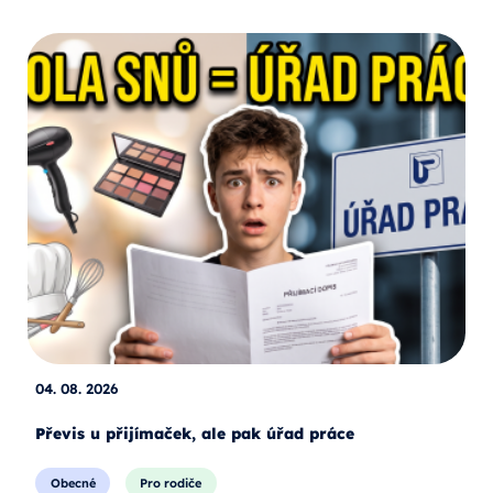
04. 08. 2026
Převis u přijímaček, ale pak úřad práce
Obecné
Pro rodiče