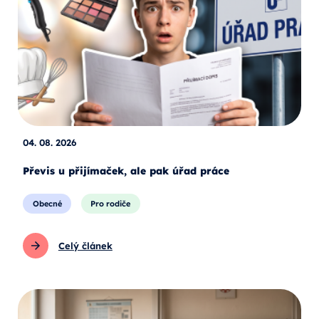
04. 08. 2026
Převis u přijímaček, ale pak úřad práce
Obecné
Pro rodiče
Celý článek