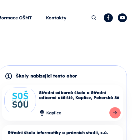
Hledat
Facebook
YouTu
formace OŠMT
Kontakty
Školy nabízející tento obor
Střední odborná škola a Střední
odborné učiliště, Kaplice, Pohorská 86
Kaplice
Střední škola informatiky a právních studií, z.ú.