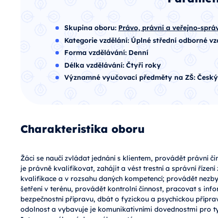
Skupina oboru:
Právo, právní a veřejno-sprá
Kategorie vzdělání:
Úplné střední odborné vz
Forma vzdělávání:
Denní
Délka vzdělávání:
Čtyři roky
Významné vyučovací předměty na ZŠ:
Český
Charakteristika oboru
Žáci se naučí zvládat jednání s klientem, provádět právní či
je právně kvalifikovat, zahájit a vést trestní a správní říze
kvalifikace a v rozsahu daných kompetencí; provádět nezbyt
šetření v terénu, provádět kontrolní činnost, pracovat s inf
bezpečnostní přípravu, dbát o fyzickou a psychickou příprav
odolnost a vybavuje je komunikativními dovednostmi pro ty