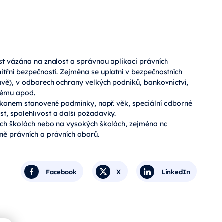
nost vázána na znalost a správnou aplikaci právních
třní bezpečnosti. Zejména se uplatní v bezpečnostních
ávě), v odborech ochrany velkých podniků, bankovnictví,
tému apod.
zákonem stanovené podmínky, např. věk, speciální odborné
st, spolehlivost a další požadavky.
ch školách nebo na vysokých školách, zejména na
ně právních a právních oborů.
Facebook
X
LinkedIn