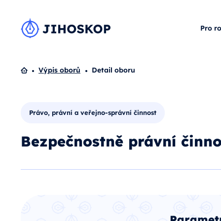
Pro r
Domů
Výpis oborů
Detail oboru
Právo, právní a veřejno-správní činnost
Bezpečnostně právní činno
Paramet