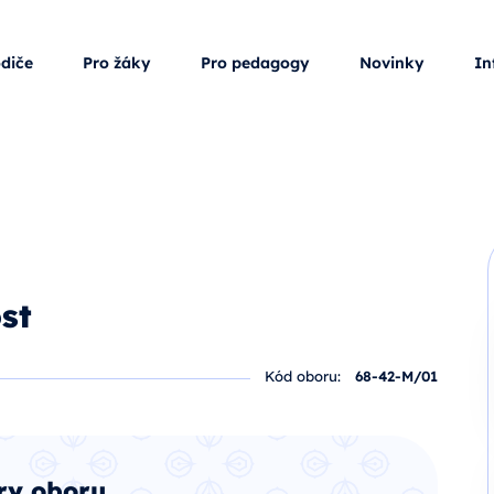
odiče
Pro žáky
Pro pedagogy
Novinky
In
st
Kód oboru:
68-42-M/01
ry oboru