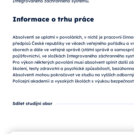
Integrovaného záchranného systému.
Informace o trhu práce
Absolventi se uplatní v povoláních, v nichž je pracovní čin
předpisů České republiky ve věcech veřejného pořádku a vni
sborech a dále ve veřejné správě (státní správě a samospr
pojišťovnictví, ve složkách Integrovaného záchranného sys
Pro výkon některých povolání musí absolvent splnit další 
školení, testy zdravotní a psychické způsobilosti, bezúhonno
Absolventi mohou pokračovat ve studiu na vyšších odborný
Policejní akademii a vysokých školách s výukou bezpečnost
Sdílet studijní obor