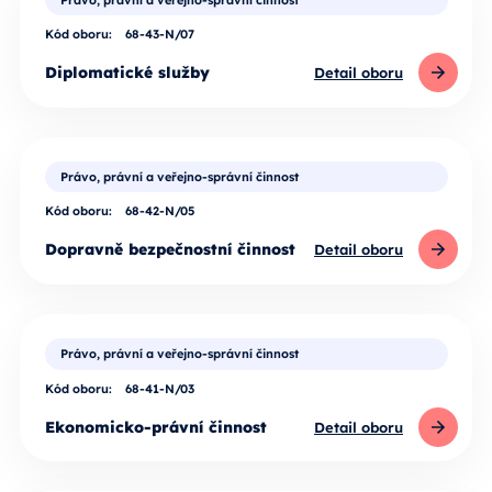
Právo, právní a veřejno-správní činnost
Kód oboru:
68-43-N/07
Diplomatické služby
Detail oboru
Právo, právní a veřejno-správní činnost
Kód oboru:
68-42-N/05
Dopravně bezpečnostní činnost
Detail oboru
Právo, právní a veřejno-správní činnost
Kód oboru:
68-41-N/03
Ekonomicko-právní činnost
Detail oboru