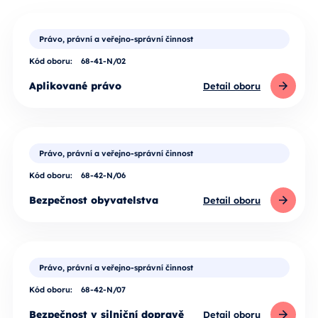
Právo, právní a veřejno-správní činnost
Kód oboru:
68-41-N/02
Aplikované právo
Detail oboru
Právo, právní a veřejno-správní činnost
Kód oboru:
68-42-N/06
Bezpečnost obyvatelstva
Detail oboru
Právo, právní a veřejno-správní činnost
Kód oboru:
68-42-N/07
Bezpečnost v silniční dopravě
Detail oboru