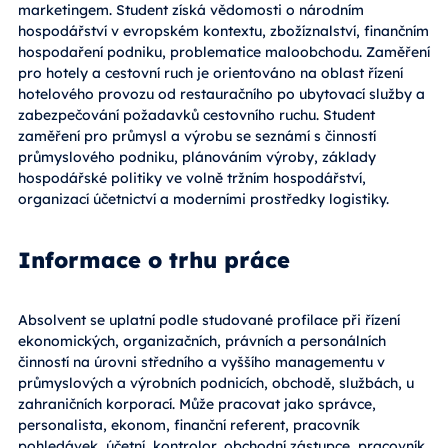
marketingem. Student získá vědomosti o národním
hospodářství v evropském kontextu, zbožíznalství, finančním
hospodaření podniku, problematice maloobchodu. Zaměření
pro hotely a cestovní ruch je orientováno na oblast řízení
hotelového provozu od restauračního po ubytovací služby a
zabezpečování požadavků cestovního ruchu. Student
zaměření pro průmysl a výrobu se seznámí s činností
průmyslového podniku, plánováním výroby, základy
hospodářské politiky ve volně tržním hospodářství,
organizací účetnictví a moderními prostředky logistiky.
Informace o trhu práce
Absolvent se uplatní podle studované profilace při řízení
ekonomických, organizačních, právních a personálních
činností na úrovni středního a vyššího managementu v
průmyslových a výrobních podnicích, obchodě, službách, u
zahraničních korporací. Může pracovat jako správce,
personalista, ekonom, finanční referent, pracovník
pohledávek, účetní, kontrolor, obchodní zástupce, pracovník