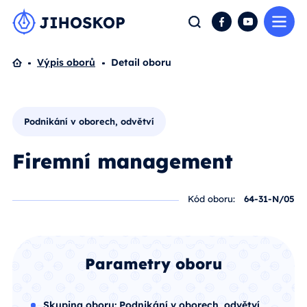
Me
Hledat
Facebook
YouTube
Domů
Výpis oborů
Detail oboru
Podnikání v oborech, odvětví
Firemní management
Kód oboru:
64-31-N/05
Parametry oboru
Skupina oboru:
Podnikání v oborech, odvětví