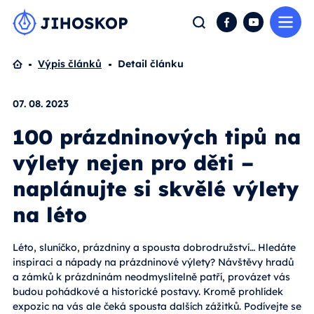
Me
Hledat
Facebook
YouTube
Domů
Výpis článků
Detail článku
07. 08. 2023
100 prázdninových tipů na
výlety nejen pro děti –
naplánujte si skvělé výlety
na léto
Léto, sluníčko, prázdniny a spousta dobrodružství… Hledáte
inspiraci a nápady na prázdninové výlety? Návštěvy hradů
a zámků k prázdninám neodmyslitelně patří, provázet vás
budou pohádkové a historické postavy. Kromě prohlídek
expozic na vás ale čeká spousta dalších zážitků. Podívejte se