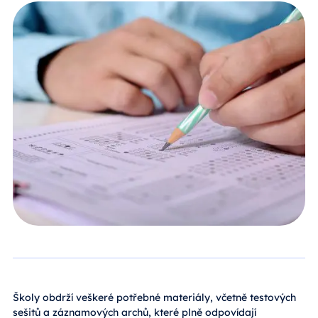
Školy obdrží veškeré potřebné materiály, včetně testových
sešitů a záznamových archů, které plně odpovídají