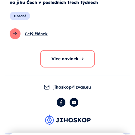
na jihu Čech v posledních třech týdnech
Obecné
Celý článek
Více novinek
jihoskop@zvas.eu
Facebook
YouTube