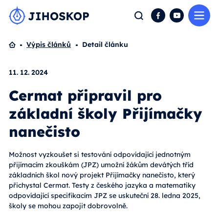
Me
Hledat
Facebook
YouTube
Domů
Výpis článků
Detail článku
11. 12. 2024
Cermat připravil pro
základní školy Přijímačky
nanečisto
Možnost vyzkoušet si testování odpovídající jednotným
přijímacím zkouškám (JPZ) umožní žákům devátých tříd
základních škol nový projekt Přijímačky nanečisto, který
přichystal Cermat. Testy z českého jazyka a matematiky
odpovídající specifikacím JPZ se uskuteční 28. ledna 2025,
školy se mohou zapojit dobrovolně.