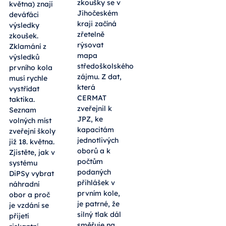
zkoušky se v
května) znají
Jihočeském
deváťáci
kraji začíná
výsledky
zřetelně
zkoušek.
rýsovat
Zklamání z
mapa
výsledků
středoškolského
prvního kola
zájmu. Z dat,
musí rychle
která
vystřídat
CERMAT
taktika.
zveřejnil k
Seznam
JPZ, ke
volných míst
kapacitám
zveřejní školy
jednotlivých
již 18. května.
oborů a k
Zjistěte, jak v
počtům
systému
podaných
DiPSy vybrat
přihlášek v
náhradní
prvním kole,
obor a proč
je patrné, že
je vzdání se
silný tlak dál
přijetí
směřuje na