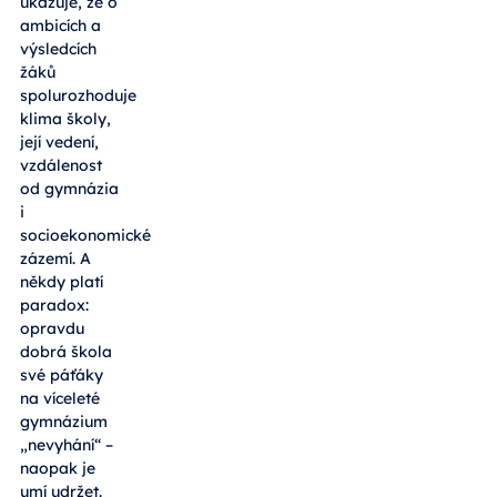
ukazuje, že o
ambicích a
výsledcích
žáků
spolurozhoduje
klima školy,
její vedení,
vzdálenost
od gymnázia
i
socioekonomické
zázemí. A
někdy platí
paradox:
opravdu
dobrá škola
své páťáky
na víceleté
gymnázium
„nevyhání“ –
naopak je
umí udržet.