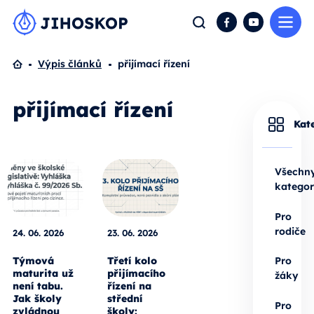
Me
Hledat
Facebook
YouTube
Domů
Výpis článků
přijímací řízení
přijímací řízení
Kat
Všechn
kategor
Pro
rodiče
24. 06. 2026
23. 06. 2026
Týmová
Třetí kolo
Pro
maturita už
přijímacího
žáky
není tabu.
řízení na
Jak školy
střední
Pro
zvládnou
školy: