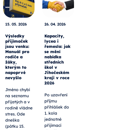
15. 05. 2026
26. 04. 2026
Výsledky
Kapacity,
přijímaček
lycea i
jsou venku:
řemesla: jak
Manuál pro
se mění
rodiče a
nabídka
žáky,
středních
kterým to
škol v
napoprvé
Jihočeském
nevyšlo
kraji v roce
2026
Jméno chybí
Po uzavření
na seznamu
příjmu
přijatých a v
přihlášek do
rodině vládne
1. kola
stres. Ode
jednotné
dneška
přijímací
(pátku 15.