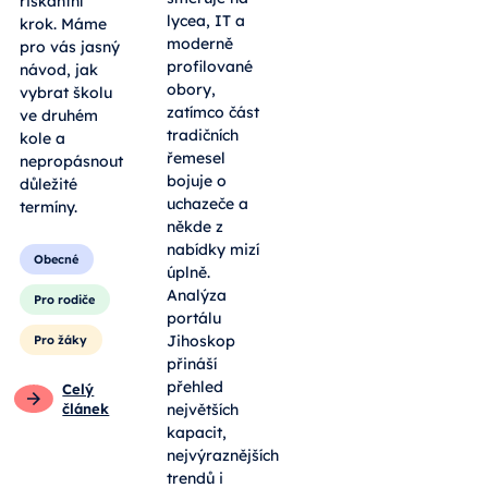
riskantní
lycea, IT a
krok. Máme
moderně
pro vás jasný
profilované
návod, jak
obory,
vybrat školu
zatímco část
ve druhém
tradičních
kole a
řemesel
nepropásnout
bojuje o
důležité
uchazeče a
termíny.
někde z
nabídky mizí
Obecné
úplně.
Analýza
Pro rodiče
portálu
Jihoskop
Pro žáky
přináší
přehled
Celý
článek
největších
kapacit,
nejvýraznějších
trendů i