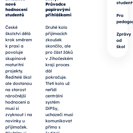
student
nové
Průvodce
hodnocení
papírovými
studentů
přihláškami
Pro
pedago
České
Druhé kolo
školství dělá
přijímacích
Zprávy
krok směrem
zkoušek
od
k praxi a
skončilo, ale
škol
povoluje
pro část žáků
skupinové
v Jihočeském
maturitní
kraji proces
projekty.
dál
Ředitelé škol
pokračuje.
ale dostanou
Třetí kolo už
na starost
neřídí
náročnější
centrální
hodnocení a
systém
musí si
DiPSy,
zvyknout i na
uchazeči musí
novinky u
komunikovat
přijímaček.
přímo s