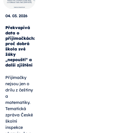
04. 03. 2026
Překvapivá
data o
přijímačkách:
proč dobrá
škola své
žáky
„nepouští“ a
další zjištění
Přijímačky
nejsou jen o
drilu z češtiny
a
matematiky.
Tematická
zpráva České
školní
inspekce