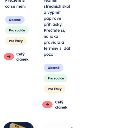
Přečtěte si,
řediteli
co se mění.
středních škol
a vyplnit
papírové
Obecné
přihlášky.
Přečtěte si,
Pro rodiče
na jaká
Pro žáky
pravidla a
termíny si dát
Celý
pozor.
článek
Obecné
Pro rodiče
Pro žáky
Celý
článek