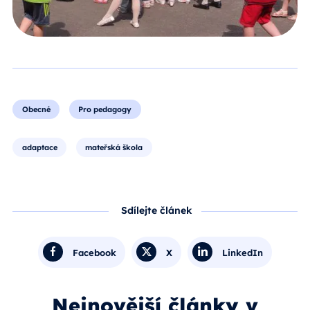
Obecné
Pro pedagogy
adaptace
mateřská škola
Sdílejte článek
Facebook
X
LinkedIn
Nejnovější články v