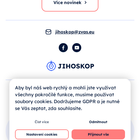
Více novinek
jihoskop@zvas.eu
Facebook
YouTube
Aby byl náš web rychlý a mohli jste využívat
všechny pokročilé funkce, musíme používat
soubory cookies. Dodržujeme GDPR a je nutné
se Vás zeptat, zda souhlasíte.
Číst více
Odmítnout
Přihlášení uživatele
Nastavení cookies
Přijmout vše
Jak se registrovat?