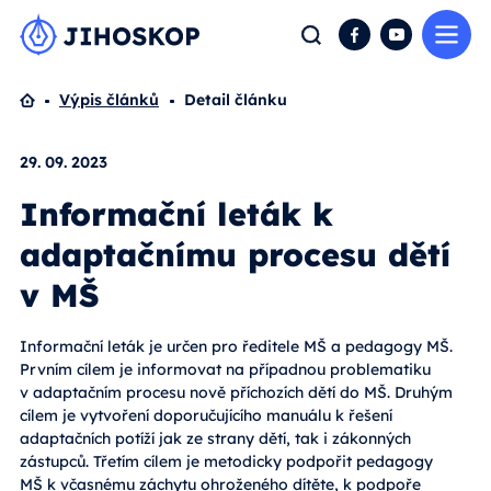
Me
Hledat
Facebook
YouTube
Domů
Výpis článků
Detail článku
29. 09. 2023
Informační leták k
adaptačnímu procesu dětí
v MŠ
Informační leták je určen pro ředitele MŠ a pedagogy MŠ.
Prvním cílem je informovat na případnou problematiku
v adaptačním procesu nově příchozích dětí do MŠ. Druhým
cílem je vytvoření doporučujícího manuálu k řešení
adaptačních potíží jak ze strany dětí, tak i zákonných
zástupců. Třetím cílem je metodicky podpořit pedagogy
MŠ k včasnému záchytu ohroženého dítěte, k podpoře