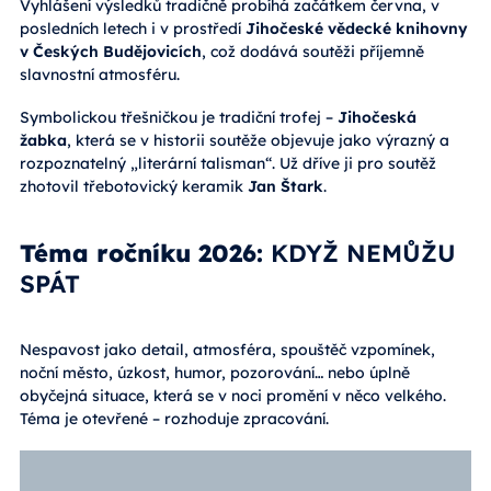
Vyhlášení výsledků tradičně probíhá začátkem června, v
posledních letech i v prostředí
Jihočeské vědecké knihovny
v Českých Budějovicích
, což dodává soutěži příjemně
slavnostní atmosféru.
Symbolickou třešničkou je tradiční trofej –
Jihočeská
žabka
, která se v historii soutěže objevuje jako výrazný a
rozpoznatelný „literární talisman“. Už dříve ji pro soutěž
zhotovil třebotovický keramik
Jan Štark
.
Téma ročníku 2026:
KDYŽ NEMŮŽU
SPÁT
Nespavost jako detail, atmosféra, spouštěč vzpomínek,
noční město, úzkost, humor, pozorování… nebo úplně
obyčejná situace, která se v noci promění v něco velkého.
Téma je otevřené – rozhoduje zpracování.