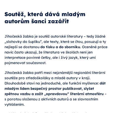
Soutěž, která dává mladým
autorům šanci zazářit
Jihočeská žabka je soutěž autorské literatury – tedy žádné
„slohovky do šuplíku“, ale texty, které se čtou, posuzují a ty
nejlepší se dostanou
do tisku a do sborníku
. Oceněné práce
navíc často ukazují, že literatura ve školách není jen
interpretace povinné četby, ale i živý jazyk, který umí
pojmenovat současnost.
Jihočeská žabka patří mezi nejznámější regionální literární
soutěže pro středoškoláky a mladé autory v kraji.
Dlouhodobě staví na jednoduché, ale funkční myšlence:
dát
mladým lidem bezpečný prostor publikovat, slyšet
zpětnou vazbu a zažít „opravdovou“ literární atmosféru
–
s porotou složenou z aktivních autorů a se slavnostním
vyhlášením.