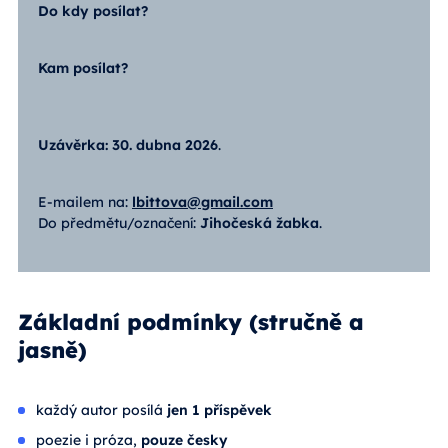
Do kdy posílat?
Kam posílat?
Uzávěrka: 30. dubna 2026
.
E-mailem na:
lbittova@gmail.com
Do předmětu/označení:
Jihočeská žabka
.
Základní podmínky (stručně a
jasně)
každý autor posílá
jen 1 příspěvek
poezie i próza,
pouze česky