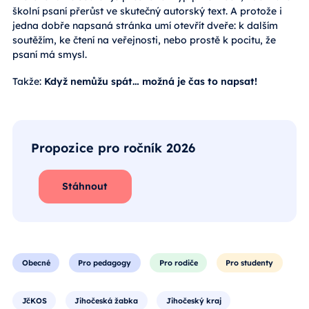
školní psaní přerůst ve skutečný autorský text. A protože i
jedna dobře napsaná stránka umí otevřít dveře: k dalším
soutěžím, ke čtení na veřejnosti, nebo prostě k pocitu, že
psaní má smysl.
Takže:
Když nemůžu spát… možná je čas to napsat!
Propozice pro ročník 2026
Stáhnout
Obecné
Pro pedagogy
Pro rodiče
Pro studenty
JčKOS
Jihočeská žabka
Jihočeský kraj