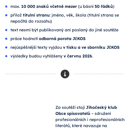
max.
10 000 znaků včetně mezer
(u básní
50 řádků
)
přilož
titulní stranu
: jméno, věk, škola (titulní strana se
nepočítá do rozsahu)
text nesmí být publikovaný ani poslaný do jiné soutěže
práce hodnotí
odborná porota JčKOS
nejúspěšnější texty vyjdou
v tisku a ve sborníku JčKOS
výsledky budou vyhlášeny
v červnu 2026
.
Za soutěží stojí
Jihočeský klub
Obce spisovatelů
– sdružení
profesionálních i neprofesionálních
literátů, které navazuje na