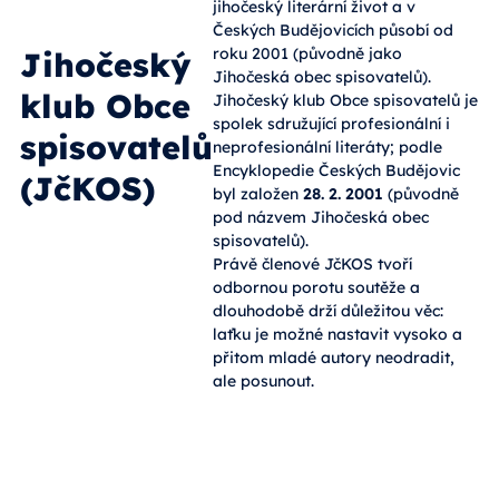
jihočeský literární život a v
Českých Budějovicích působí od
roku 2001 (původně jako
Jihočeský
Jihočeská obec spisovatelů).
klub Obce
Jihočeský klub Obce spisovatelů je
spolek sdružující profesionální i
spisovatelů
neprofesionální literáty; podle
Encyklopedie Českých Budějovic
(JčKOS)
byl založen
28. 2. 2001
(původně
pod názvem Jihočeská obec
spisovatelů).
Právě členové JčKOS tvoří
odbornou porotu soutěže a
dlouhodobě drží důležitou věc:
laťku je možné nastavit vysoko a
přitom mladé autory neodradit,
ale posunout.