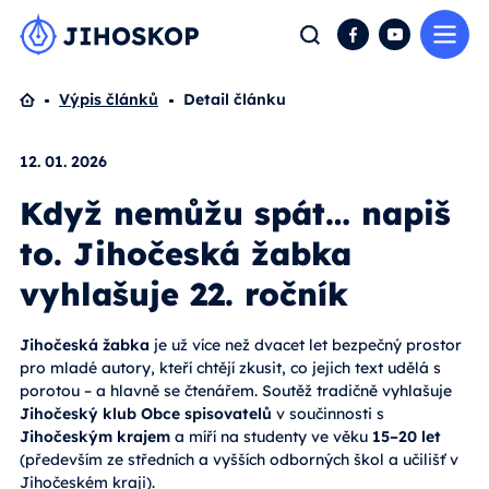
Me
Hledat
Facebook
YouTube
Domů
Výpis článků
Detail článku
12. 01. 2026
Když nemůžu spát… napiš
to. Jihočeská žabka
vyhlašuje 22. ročník
Jihočeská žabka
je už více než dvacet let bezpečný prostor
pro mladé autory, kteří chtějí zkusit, co jejich text udělá s
porotou – a hlavně se čtenářem. Soutěž tradičně vyhlašuje
Jihočeský klub Obce spisovatelů
v součinnosti s
Jihočeským krajem
a míří na studenty ve věku
15–20 let
(především ze středních a vyšších odborných škol a učilišť v
Jihočeském kraji).