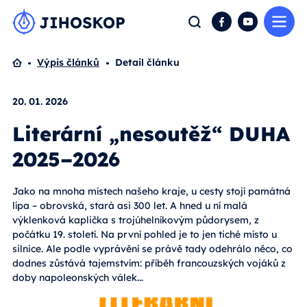
Me
Hledat
Facebook
YouTube
Domů
Výpis článků
Detail článku
20. 01. 2026
Literární „nesoutěž“ DUHA
2025–2026
Jako na mnoha místech našeho kraje, u cesty stojí památná
lípa – obrovská, stará asi 300 let. A hned u ní malá
výklenková kaplička s trojúhelníkovým půdorysem, z
počátku 19. století. Na první pohled je to jen tiché místo u
silnice. Ale podle vyprávění se právě tady odehrálo něco, co
dodnes zůstává tajemstvím: příběh francouzských vojáků z
doby napoleonských válek...