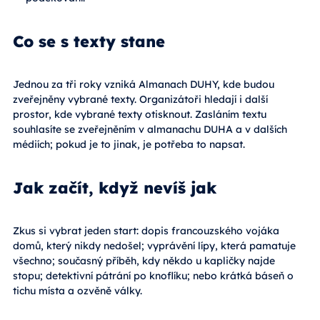
Co se s texty stane
Jednou za tři roky vzniká Almanach DUHY, kde budou
zveřejněny vybrané texty. Organizátoři hledají i další
prostor, kde vybrané texty otisknout. Zasláním textu
souhlasíte se zveřejněním v almanachu DUHA a v dalších
médiích; pokud je to jinak, je potřeba to napsat.
Jak začít, když nevíš jak
Zkus si vybrat jeden start: dopis francouzského vojáka
domů, který nikdy nedošel; vyprávění lípy, která pamatuje
všechno; současný příběh, kdy někdo u kapličky najde
stopu; detektivní pátrání po knoflíku; nebo krátká báseň o
tichu místa a ozvěně války.