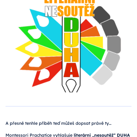
A přesně tenhle příběh teď můžeš dopsat právě ty…
Montessori Prachatice
vyhlašuje
literární „nesoutěž“ DUHA