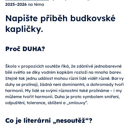
2025–2026
na téma
Napište příběh budkovské
kapličky.
Proč DUHA?
Škola v propozicích soutěže říká, že zdánlivě jednobarevné
bílé světlo se díky vodním kapkám rozloží na mnoho barev.
Stejně tak jednu událost mohou různí lidé vidět různě. Barvy
duhy se prolínají, žádná není dominantní, a dohromady tvoří
harmonii. My lidé se svými různostmi také prolínáme – i my
můžeme tvořit harmonii. Duha je proto symbolem smíření,
odpuštění, tolerance, sblížení a „smlouvy“.
Co je literární „nesoutěž“?