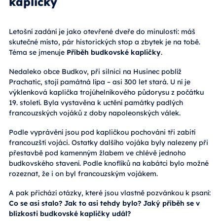
kapličky
Letošní zadání je jako otevřené dveře do minulosti: máš
skutečné místo, pár historických stop a zbytek je na tobě.
Téma se jmenuje
Příběh budkovské kapličky
.
Nedaleko obce Budkov, při silnici na Husinec poblíž
Prachatic, stojí památná lípa – asi 300 let stará. U ní je
výklenková kaplička trojúhelníkového půdorysu z počátku
19. století. Byla vystavěna k uctění památky padlých
francouzských vojáků z doby napoleonských válek.
Podle vyprávění jsou pod kapličkou pochováni tři zabití
francouzští vojáci. Ostatky dalšího vojáka byly nalezeny při
přestavbě pod kamenným žlabem ve chlévě jednoho
budkovského stavení. Podle knoflíků na kabátci bylo možné
rozeznat, že i on byl francouzským vojákem.
A pak přichází otázky, které jsou vlastně pozvánkou k psaní:
Co se asi stalo? Jak to asi tehdy bylo? Jaký příběh se v
blízkosti budkovské kapličky udál?