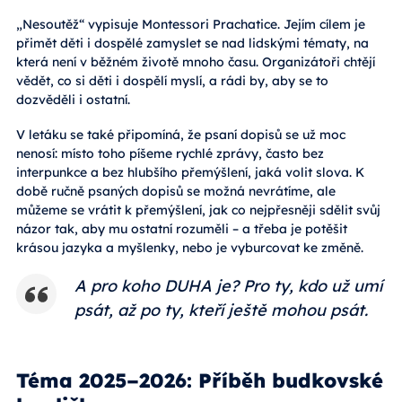
„Nesoutěž“ vypisuje Montessori Prachatice. Jejím cílem je
přimět děti i dospělé zamyslet se nad lidskými tématy, na
která není v běžném životě mnoho času. Organizátoři chtějí
vědět, co si děti i dospělí myslí, a rádi by, aby se to
dozvěděli i ostatní.
V letáku se také připomíná, že psaní dopisů se už moc
nenosí: místo toho píšeme rychlé zprávy, často bez
interpunkce a bez hlubšího přemýšlení, jaká volit slova. K
době ručně psaných dopisů se možná nevrátíme, ale
můžeme se vrátit k přemýšlení, jak co nejpřesněji sdělit svůj
názor tak, aby mu ostatní rozuměli – a třeba je potěšit
krásou jazyka a myšlenky, nebo je vyburcovat ke změně.
A pro koho DUHA je? Pro ty, kdo už umí
psát, až po ty, kteří ještě mohou psát.
Téma 2025–2026: Příběh budkovské