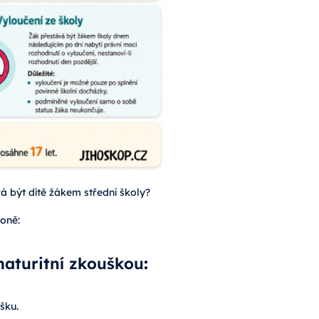
vá být dítě žákem střední školy?
koně:
aturitní zkouškou
:
šku.