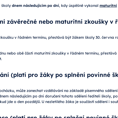
m školy
dnem následujícím po dni
, kdy úspěšně vykonal
maturitní
í závěrečné nebo maturitní zkoušky v 
koušku v řádném termínu, přestává být žákem školy 30. června r
u nebo obě části maturitní zkoušky v řádném termínu, přestává 
.
ní (platí pro žáky po splnění povinné š
 docházku, může zanechat vzdělávání na základě písemného sdělení 
dnem následujícím po dni doručení tohoto sdělení řediteli školy,
kud jde o den pozdější. U nezletilého žáka je součástí sdělení i so
e (platí pro žáky po splnění povinné šk