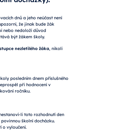
vacích dnů a jeho neúčast není
pozorní, že jinak bude žák
pí nebo nedoloží důvod
stává být žákem školy.
stupce nezletilého žáka
, nikoli
 školy posledním dnem příslušného
eprospěl při hodnocení v
kování ročníku.
estanoví-li toto rozhodnutí den
il povinnou školní docházku.
 o vyloučení.