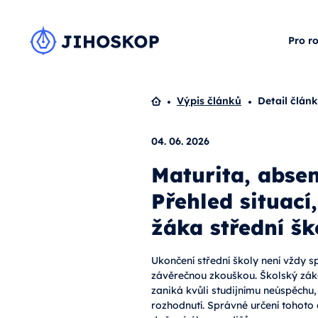
Pro r
Domů
Výpis článků
Detail člán
04. 06. 2026
Maturita, absen
Přehled situací
žáka střední šk
Ukončení střední školy není vždy 
závěrečnou zkouškou. Školský zák
zaniká kvůli studijnímu neúspěchu
rozhodnutí. Správné určení tohoto d