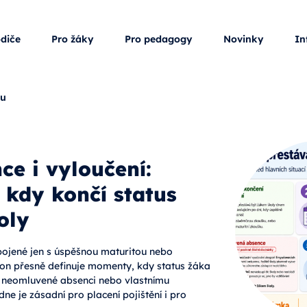
odiče
Pro žáky
Pro pedagogy
Novinky
In
ku
ce i vyloučení:
, kdy končí status
oly
spojené jen s úspěšnou maturitou nebo
on přesně definuje momenty, kdy status žáka
, neomluvené absenci nebo vlastnímu
ne je zásadní pro placení pojištění i pro