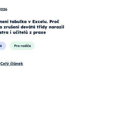
2026
není tabulka v Excelu. Proč
a zrušení deváté třídy narazil
stra i učitelů z praxe
é
Pro rodiče
Celý článek