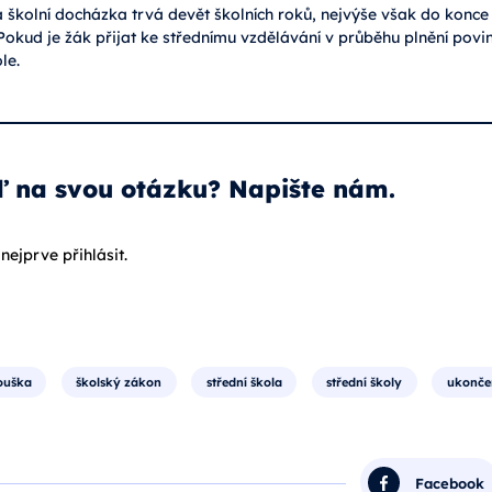
á školní docházka trvá devět školních roků, nejvýše však do konce
kud je žák přijat ke střednímu vzdělávání v průběhu plnění povin
le.
ď na svou otázku? Napište nám.
nejprve přihlásit.
ouška
školský zákon
střední škola
střední školy
ukončen
Facebook