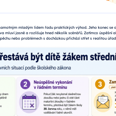
 samotným mladým lidem řadu praktických výhod. Jeho konec se a
iva mluví jasně a rozlišuje hned několik scénářů. Zatímco úspěšní 
úspěchu nebo problémech s docházkou přichází střet s realitou úř