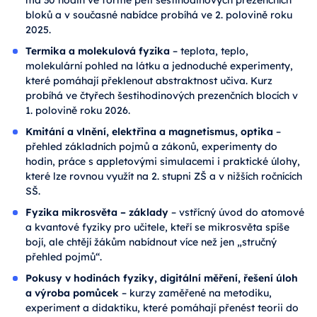
bloků a v současné nabídce probíhá ve 2. polovině roku
2025.
Termika a molekulová fyzika
– teplota, teplo,
molekulární pohled na látku a jednoduché experimenty,
které pomáhají překlenout abstraktnost učiva. Kurz
probíhá ve čtyřech šestihodinových prezenčních blocích v
1. polovině roku 2026.
Kmitání a vlnění, elektřina a magnetismus, optika
–
přehled základních pojmů a zákonů, experimenty do
hodin, práce s appletovými simulacemi i praktické úlohy,
které lze rovnou využít na 2. stupni ZŠ a v nižších ročnících
SŠ.
Fyzika mikrosvěta – základy
– vstřícný úvod do atomové
a kvantové fyziky pro učitele, kteří se mikrosvěta spíše
bojí, ale chtějí žákům nabídnout více než jen „stručný
přehled pojmů“.
Pokusy v hodinách fyziky, digitální měření, řešení úloh
a výroba pomůcek
– kurzy zaměřené na metodiku,
experiment a didaktiku, které pomáhají přenést teorii do