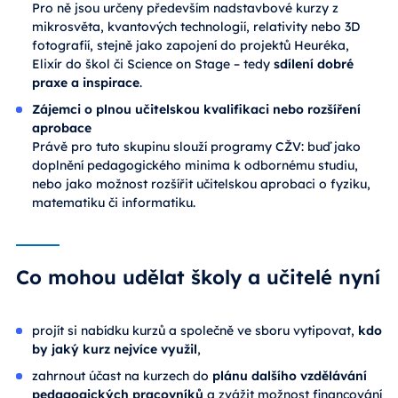
Pro ně jsou určeny především nadstavbové kurzy z
mikrosvěta, kvantových technologií, relativity nebo 3D
fotografií, stejně jako zapojení do projektů Heuréka,
Elixír do škol či Science on Stage – tedy
sdílení dobré
praxe a inspirace
.
Zájemci o plnou učitelskou kvalifikaci nebo rozšíření
aprobace
Právě pro tuto skupinu slouží programy CŽV: buď jako
doplnění pedagogického minima k odbornému studiu,
nebo jako možnost rozšířit učitelskou aprobaci o fyziku,
matematiku či informatiku.
Co mohou udělat školy a učitelé nyní
projít si nabídku kurzů a společně ve sboru vytipovat,
kdo
by jaký kurz nejvíce využil
,
zahrnout účast na kurzech do
plánu dalšího vzdělávání
pedagogických pracovníků
a zvážit možnost financování