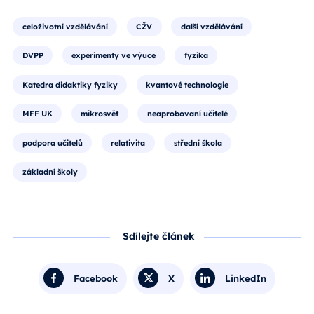
celoživotní vzdělávání
CŽV
další vzdělávání
DVPP
experimenty ve výuce
fyzika
Katedra didaktiky fyziky
kvantové technologie
MFF UK
mikrosvět
neaprobovaní učitelé
podpora učitelů
relativita
střední škola
základní školy
Sdílejte článek
Facebook
X
LinkedIn