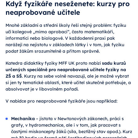
Když fyzikáře neseženete: kurzy pro
neaprobované učitele
Mnohé základní a střední školy řeší stejný problém: fyziku
učí kolegové „mimo aprobaci“, často matematikáři,
informatici nebo biologové. V každodenní praxi pak
narážejí na nejistotu v základech látky i v tom, jak fyziku
podat žákům srozumitelně a přitom správně.
Katedra didaktiky fyziky MFF UK proto nabízí
sadu kurzů
určených speciálně pro neaprobované učitele fyziky na
ZŠ a SŠ
. Kurzy na sebe volně navazují, ale je možné vybrat
si jen ty tematické oblasti, které učitel skutečně potřebuje, a
absolvovat je v libovolném pořadí.
V nabídce pro neaprobované fyzikáře jsou například:
Mechanika
– jistota v Newtonových zákonech, práci s
grafy, v hydromechanice, ale i v tom, jak pracovat s
častými miskoncepty žáků (síla, beztížný stav apod.). Kurz
má 30 hodin ve formě pěti šestihodinových prezenčních