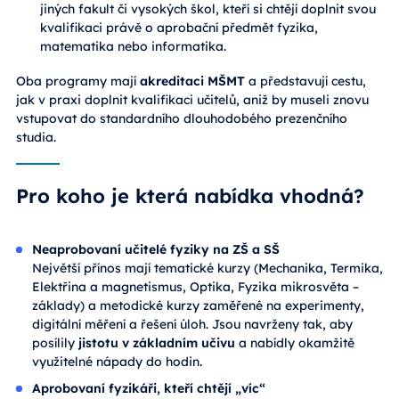
jiných fakult či vysokých škol, kteří si chtějí doplnit svou
kvalifikaci právě o aprobační předmět fyzika,
matematika nebo informatika.
Oba programy mají
akreditaci MŠMT
a představují cestu,
jak v praxi doplnit kvalifikaci učitelů, aniž by museli znovu
vstupovat do standardního dlouhodobého prezenčního
studia.
Pro koho je která nabídka vhodná?
Neaprobovaní učitelé fyziky na ZŠ a SŠ
Největší přínos mají tematické kurzy (Mechanika, Termika,
Elektřina a magnetismus, Optika, Fyzika mikrosvěta –
základy) a metodické kurzy zaměřené na experimenty,
digitální měření a řešení úloh. Jsou navrženy tak, aby
posílily
jistotu v základním učivu
a nabídly okamžitě
využitelné nápady do hodin.
Aprobovaní fyzikáři, kteří chtějí „víc“