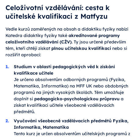
Celoživotní vzdělávání: cesta k
učitelské kvalifikaci z Matfyzu
Vedle kurzů zaměřených na obsah a didaktiku fyziky nabízí
Katedra didaktiky fyziky také
akreditované programy
celoživotního vzdělávání (CŽV)
. Ty jsou určené především
těm, kteří chtějí získat
plnou učitelskou kvalifikaci
nebo si
rozšířit aprobaci:
Studium v oblasti pedagogických věd k získání
kvalifikace učitele
Je určeno absolventům odborných programů (Fyzika,
Matematika, Informatika) na MFF UK nebo obdobných
programů na jiných vysokých školách. Těm umožňuje
doplnit si
pedagogicko-psychologickou průpravu
a
získat kvalifikaci učitele všeobecně vzdělávacích
předmětů.
Vyučování všeobecně vzdělávacích předmětů Fyzika,
Informatika, Matematika
Tento kurz je určen absolventům učitelských programů z