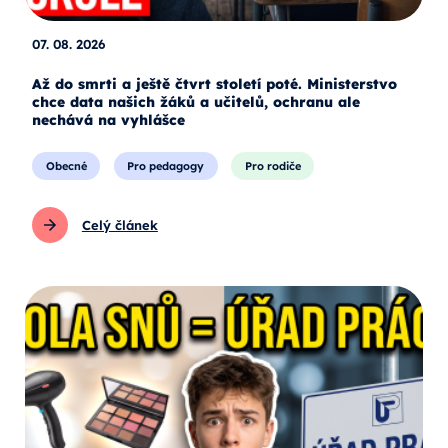
07. 08. 2026
Až do smrti a ještě čtvrt století poté. Ministerstvo
chce data našich žáků a učitelů, ochranu ale
nechává na vyhlášce
Obecné
Pro pedagogy
Pro rodiče
Celý článek