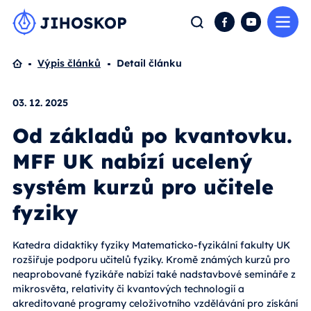
Me
Hledat
Facebook
YouTube
Domů
Výpis článků
Detail článku
03. 12. 2025
Od základů po kvantovku.
MFF UK nabízí ucelený
systém kurzů pro učitele
fyziky
Katedra didaktiky fyziky Matematicko-fyzikální fakulty UK
rozšiřuje podporu učitelů fyziky. Kromě známých kurzů pro
neaprobované fyzikáře nabízí také nadstavbové semináře z
mikrosvěta, relativity či kvantových technologií a
akreditované programy celoživotního vzdělávání pro získání