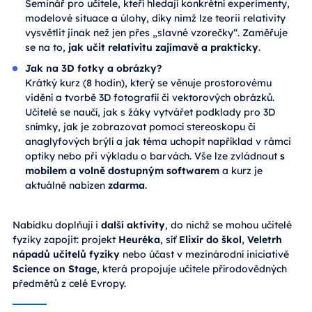
Seminář pro učitele, kteří hledají konkrétní experimenty,
modelové situace a úlohy, díky nimž lze teorii relativity
vysvětlit jinak než jen přes „slavné vzorečky“. Zaměřuje
se na to,
jak učit relativitu zajímavě a prakticky
.
Jak na 3D fotky a obrázky?
Krátký kurz (8 hodin), který se věnuje prostorovému
vidění a tvorbě 3D fotografií či vektorových obrázků.
Učitelé se naučí, jak s žáky vytvářet podklady pro 3D
snímky, jak je zobrazovat pomocí stereoskopu či
anaglyfových brýlí a jak téma uchopit například v rámci
optiky nebo při výkladu o barvách. Vše lze zvládnout
s
mobilem a volně dostupným softwarem
a kurz je
aktuálně nabízen
zdarma
.
Nabídku doplňují i
další aktivity
, do nichž se mohou učitelé
fyziky zapojit: projekt
Heuréka
, síť
Elixír do škol
,
Veletrh
nápadů učitelů fyziky
nebo účast v mezinárodní iniciativě
Science on Stage
, která propojuje učitele přírodovědných
předmětů z celé Evropy.