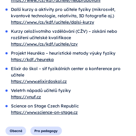
https://www./cs/kdf/ucitele/neaprobovani
Další kurzy a aktivity pro učitele fyziky (mikrosvět,
kvantové technologie, relativita, 3D fotografie aj.)
https://www./cs/kdf/ucitele/dalsi-kurzy
Kurzy celoživotního vzdělávání (CŽV) – získání nebo
rozšíření učitelské kvalifikace
https://www./cs/kdf/ucitele/czv
Projekt Heuréka – heuristické metody výuky fyziky
https://kdf./heureka
Elixír do škol – síť fyzikálních center a konference pro
učitele
https://www.elixirdoskol.cz
Veletrh nápadů učitelů fyziky
https://vnuf.cz
Science on Stage Czech Republic
https://www.science-on-stage.cz
Obecné
Pro pedagogy