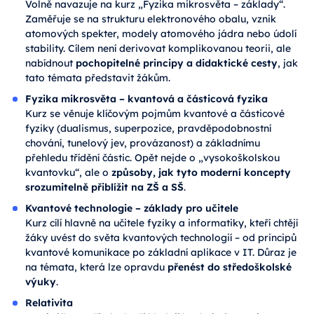
Volně navazuje na kurz „Fyzika mikrosvěta – základy“.
Zaměřuje se na strukturu elektronového obalu, vznik
atomových spekter, modely atomového jádra nebo údolí
stability. Cílem není derivovat komplikovanou teorii, ale
nabídnout
pochopitelné principy a didaktické cesty
, jak
tato témata představit žákům.
Fyzika mikrosvěta – kvantová a částicová fyzika
Kurz se věnuje klíčovým pojmům kvantové a částicové
fyziky (dualismus, superpozice, pravděpodobnostní
chování, tunelový jev, provázanost) a základnímu
přehledu třídění částic. Opět nejde o „vysokoškolskou
kvantovku“, ale o
způsoby, jak tyto moderní koncepty
srozumitelně přiblížit na ZŠ a SŠ
.
Kvantové technologie – základy pro učitele
Kurz cílí hlavně na učitele fyziky a informatiky, kteří chtějí
žáky uvést do světa kvantových technologií – od principů
kvantové komunikace po základní aplikace v IT. Důraz je
na témata, která lze opravdu
přenést do středoškolské
výuky
.
Relativita