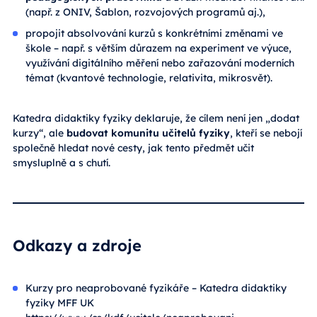
(např. z ONIV, Šablon, rozvojových programů aj.),
propojit absolvování kurzů s konkrétními změnami ve
škole – např. s větším důrazem na experiment ve výuce,
využívání digitálního měření nebo zařazování moderních
témat (kvantové technologie, relativita, mikrosvět).
Katedra didaktiky fyziky deklaruje, že cílem není jen „dodat
kurzy“, ale
budovat komunitu učitelů fyziky
, kteří se nebojí
společně hledat nové cesty, jak tento předmět učit
smysluplně a s chutí.
Odkazy a zdroje
Kurzy pro neaprobované fyzikáře – Katedra didaktiky
fyziky MFF UK