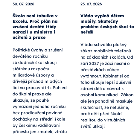
30. 07. 2026
23. 07. 2026
Škola není tabulka v
Vláda vypíná dětem
Excelu. Proč plán na
mobily. Skutečný
zrušení deváté třídy
problém českých škol to
narazil u ministra i
neřeší
učitelů z praxe
Vláda schválila plošný
Politické úvahy o zrušení
zákaz mobilních telefonů
devátého ročníku
na základních školách. Od
základních škol slibují
září 2027 je žáci nesmí o
státnímu rozpočtu
přestávkách vůbec
miliardové úspory a
vytáhnout. Kabinet si od
dřívější příchod mladých
toho slibuje lepší duševní
lidí na pracovní trh. Pohled
zdraví dětí a návrat k
do školní praxe ale
osobní komunikaci. Zákon
ukazuje, že pouhé
ale jen pohodlně maskuje
vymazání jednoho ročníku
skutečnost, že netušíme,
bez prodloužení povinné
proč děti před školní
docházky na střední škole
realitou do virtuálních
by českému vzdělávání
světů utíkají.
přineslo jen zmatek, ztrátu