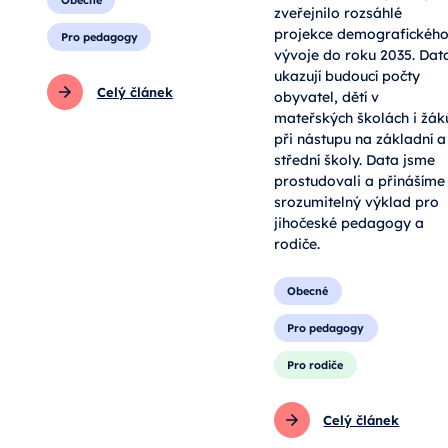
Obecné
zveřejnilo rozsáhlé
projekce demografickéh
Pro pedagogy
vývoje do roku 2035. Dat
ukazují budoucí počty
Celý článek
obyvatel, dětí v
mateřských školách i žák
při nástupu na základní a
střední školy. Data jsme
prostudovali a přinášíme
srozumitelný výklad pro
jihočeské pedagogy a
rodiče.
Obecné
Pro pedagogy
Pro rodiče
Celý článek