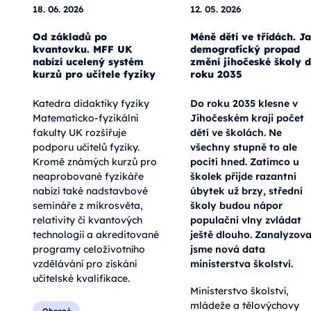
18. 06. 2026
12. 05. 2026
Od základů po
Méně dětí ve třídách. J
kvantovku. MFF UK
demografický propad
nabízí ucelený systém
změní jihočeské školy 
kurzů pro učitele fyziky
roku 2035
Katedra didaktiky fyziky
Do roku 2035 klesne v
Matematicko-fyzikální
Jihočeském kraji počet
fakulty UK rozšiřuje
dětí ve školách. Ne
podporu učitelů fyziky.
všechny stupně to ale
Kromě známých kurzů pro
pocítí hned. Zatímco u
neaprobované fyzikáře
školek přijde razantní
nabízí také nadstavbové
úbytek už brzy, střední
semináře z mikrosvěta,
školy budou nápor
relativity či kvantových
populační vlny zvládat
technologií a akreditované
ještě dlouho. Zanalyzova
programy celoživotního
jsme nová data
vzdělávání pro získání
ministerstva školství.
učitelské kvalifikace.
Ministerstvo školství,
mládeže a tělovýchovy