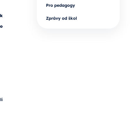
Pro pedagogy
ak
Zprávy od škol
do
li