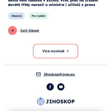
Škola není tabulka v Excelu. Proč plán na zrušení
deváté třídy narazil u ministra i učitelů z praxe
Obecné
Pro rodiče
Celý článek
Více novinek
jihoskop@zvas.eu
Facebook
YouTube