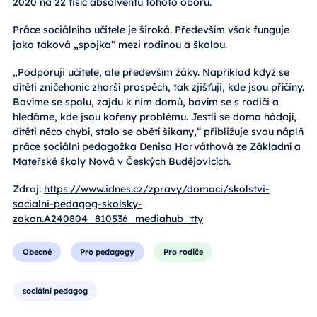
2020 na 22 tisíc absolventů tohoto oboru.
Práce sociálního učitele je široká. Především však funguje
jako taková „spojka“ mezi rodinou a školou.
„Podporuji učitele, ale především žáky. Například když se
dítěti zničehonic zhorší prospěch, tak zjišťuji, kde jsou příčiny.
Bavíme se spolu, zajdu k nim domů, bavím se s rodiči a
hledáme, kde jsou kořeny problému. Jestli se doma hádají,
dítěti něco chybí, stalo se obětí šikany,“ přibližuje svou náplň
práce sociální pedagožka Denisa Horváthová ze Základní a
Mateřské školy Nová v Českých Budějovicích.
Zdroj:
https://www.idnes.cz/zpravy/domaci/skolstvi-
socialni-pedagog-skolsky-
zakon.A240804_810536_mediahub_tty
Obecné
Pro pedagogy
Pro rodiče
sociální pedagog