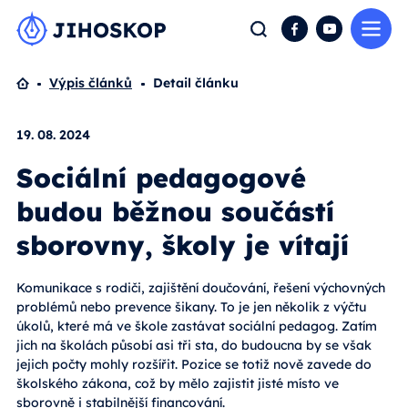
Me
Hledat
Facebook
YouTube
Domů
Výpis článků
Detail článku
19. 08. 2024
Sociální pedagogové
budou běžnou součástí
sborovny, školy je vítají
Komunikace s rodiči, zajištění doučování, řešení výchovných
problémů nebo prevence šikany. To je jen několik z výčtu
úkolů, které má ve škole zastávat sociální pedagog. Zatím
jich na školách působí asi tři sta, do budoucna by se však
jejich počty mohly rozšířit. Pozice se totiž nově zavede do
školského zákona, což by mělo zajistit jisté místo ve
sborovně i stabilnější financování.