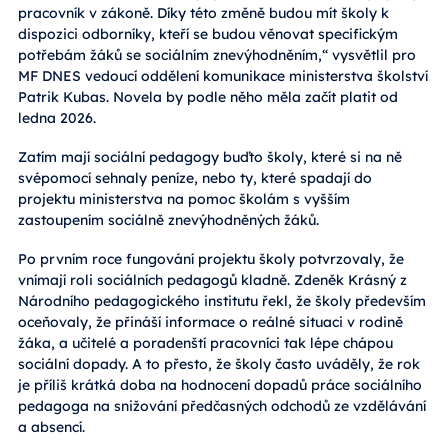
pracovník v zákoně. Díky této změně budou mít školy k
dispozici odborníky, kteří se budou věnovat specifickým
potřebám žáků se sociálním znevýhodněním,“ vysvětlil pro
MF DNES vedoucí oddělení komunikace ministerstva školství
Patrik Kubas. Novela by podle něho měla začít platit od
ledna 2026.
Zatím mají sociální pedagogy buďto školy, které si na ně
svépomocí sehnaly peníze, nebo ty, které spadají do
projektu ministerstva na pomoc školám s vyšším
zastoupením sociálně znevýhodněných žáků.
Po prvním roce fungování projektu školy potvrzovaly, že
vnímají roli sociálních pedagogů kladně. Zdeněk Krásný z
Národního pedagogického institutu řekl, že školy především
oceňovaly, že přináší informace o reálné situaci v rodině
žáka, a učitelé a poradenští pracovníci tak lépe chápou
sociální dopady. A to přesto, že školy často uváděly, že rok
je příliš krátká doba na hodnocení dopadů práce sociálního
pedagoga na snižování předčasných odchodů ze vzdělávání
a absencí.