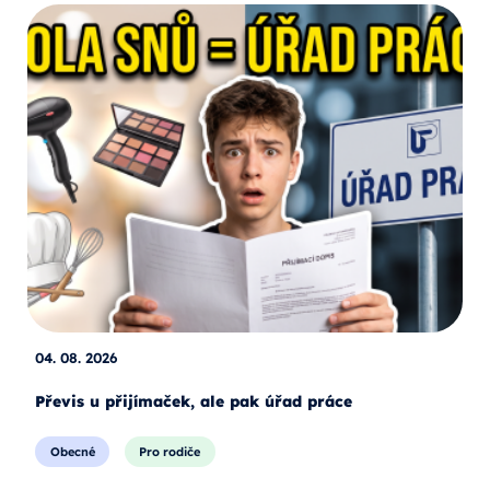
04. 08. 2026
Převis u přijímaček, ale pak úřad práce
Obecné
Pro rodiče