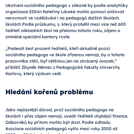
Ukotvení sociálního pedagoga v zákoně by podle analytičky
organizace EDUin Kateřiny Lánské mohlo pomoci snižovat
nerovnosti ve vzdělávání i na pedagogů dalších školách.
školách Podle průzkumu, s. který proběhl mezi více než 600
řediteli základních škol na přelomu tohoto roku, zájem o
zmíněné speciální kantory roste.
„Padesát šest procent ředitelů, kteří aktuálně pozici
sociálního pedagoga ve škole zřízenou nemají, by o tohoto
pracovníka stáli, byť většinou jen na zkrácený úvazek,“
přiblížil Zbyněk Němec z Pedagogické fakulty Univerzity
Karlovy, který výzkum vedl.
Hledání kořenů problému
Jako nejčastější důvod, proč sociálního pedagoga na
školách i přes zájem nemají, uvedli ředitelé chybějící finance.
Odborníků by přitom mohlo být dost. Podle odhadu
Asociace sociálních pedagogů vyšlo mezi roky 2000 až