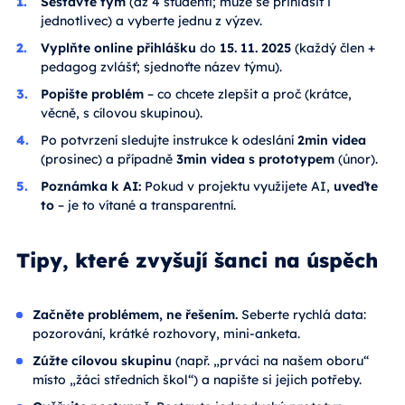
Sestavte tým
(až 4 studenti; může se přihlásit i
jednotlivec) a vyberte jednu z výzev.
Vyplňte online přihlášku
do
15. 11. 2025
(každý člen +
pedagog zvlášť; sjednoťte název týmu).
Popište problém
– co chcete zlepšit a proč (krátce,
věcně, s cílovou skupinou).
Po potvrzení sledujte instrukce k odeslání
2min videa
(prosinec) a případně
3min videa s prototypem
(únor).
Poznámka k AI:
Pokud v projektu využijete AI,
uveďte
to
– je to vítané a transparentní.
Tipy, které zvyšují šanci na úspěch
Začněte problémem, ne řešením.
Seberte rychlá data:
pozorování, krátké rozhovory, mini-anketa.
Zúžte cílovou skupinu
(např. „prváci na našem oboru“
místo „žáci středních škol“) a napište si jejich potřeby.