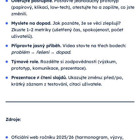
Ověřujte postupně.
Postavte jednoduchý prototyp
(papírový, klikací, low-tech), otestujte ho a zapište, co jste
změnili.
Myslete na dopad.
Jak poznáte, že se věci zlepšují?
Zkuste 1–2 metriky (ušetřený čas, spokojenost, počet
uživatelů).
Připravte jasný příběh.
Videa stavte na třech bodech:
problém → řešení → dopad
.
Týmové role.
Rozdělte si zodpovědnosti (výzkum,
prototyp, komunikace, prezentace).
Prezentace ≠ čtení slajdů.
Ukazujte změnu: před/po,
krátký záznam z testování, citaci uživatele.
Zdroje:
Oficiální web ročníku 2025/26 (harmonogram, výzvy,