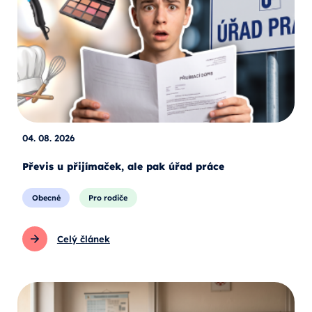
04. 08. 2026
Převis u přijímaček, ale pak úřad práce
Obecné
Pro rodiče
Celý článek