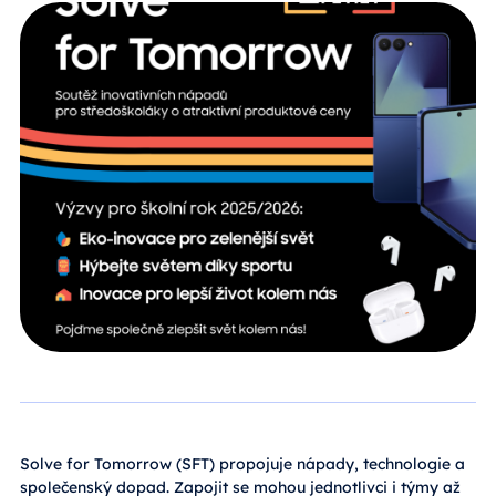
Solve for Tomorrow (SFT) propojuje nápady, technologie a
společenský dopad. Zapojit se mohou jednotlivci i týmy až