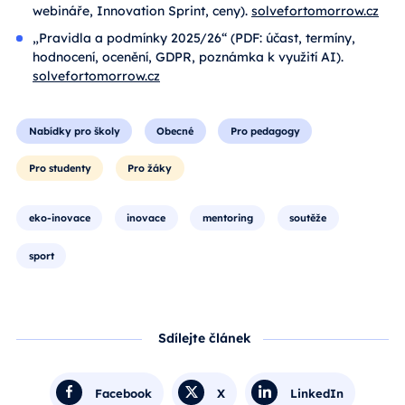
webináře, Innovation Sprint, ceny).
solvefortomorrow.cz
„Pravidla a podmínky 2025/26“ (PDF: účast, termíny,
hodnocení, ocenění, GDPR, poznámka k využití AI).
solvefortomorrow.cz
Nabídky pro školy
Obecné
Pro pedagogy
Pro studenty
Pro žáky
eko-inovace
inovace
mentoring
soutěže
sport
Sdílejte článek
Facebook
X
LinkedIn