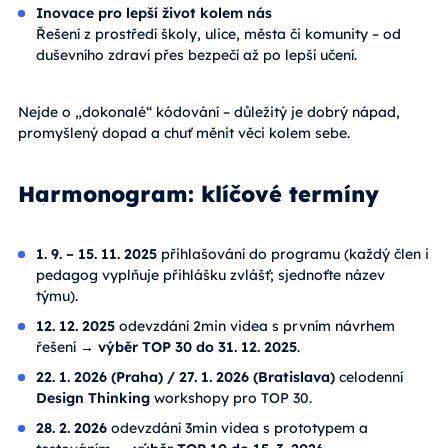
Inovace pro lepší život kolem nás
Řešení z prostředí školy, ulice, města či komunity – od
duševního zdraví přes bezpečí až po lepší učení.
Nejde o „dokonalé“ kódování – důležitý je dobrý nápad,
promyšlený dopad a chuť měnit věci kolem sebe.
Harmonogram: klíčové termíny
1. 9. – 15. 11. 2025
přihlašování do programu (každý člen i
pedagog vyplňuje přihlášku zvlášť; sjednoťte název
týmu).
12. 12. 2025
odevzdání 2min videa s prvním návrhem
řešení →
výběr TOP 30 do 31. 12. 2025
.
22. 1. 2026 (Praha) / 27. 1. 2026 (Bratislava)
celodenní
Design Thinking
workshopy pro TOP 30.
28. 2. 2026
odevzdání 3min videa s prototypem a