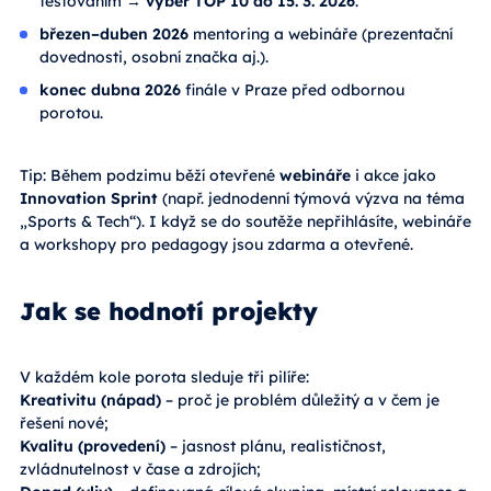
testováním →
výběr TOP 10 do 15. 3. 2026
.
březen–duben 2026
mentoring a webináře (prezentační
dovednosti, osobní značka aj.).
konec dubna 2026
finále v Praze před odbornou
porotou.
Tip: Během podzimu běží otevřené
webináře
i akce jako
Innovation Sprint
(např. jednodenní týmová výzva na téma
„Sports & Tech“). I když se do soutěže nepřihlásíte, webináře
a workshopy pro pedagogy jsou zdarma a otevřené.
Jak se hodnotí projekty
V každém kole porota sleduje tři pilíře:
Kreativitu (nápad)
– proč je problém důležitý a v čem je
řešení nové;
Kvalitu (provedení)
– jasnost plánu, realističnost,
zvládnutelnost v čase a zdrojích;