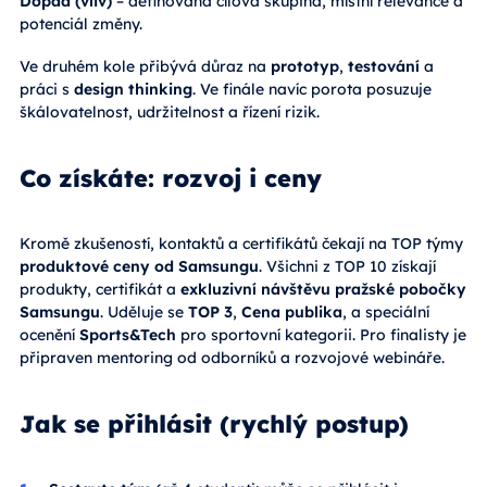
Dopad (vliv)
– definovaná cílová skupina, místní relevance a
potenciál změny.
Ve druhém kole přibývá důraz na
prototyp
,
testování
a
práci s
design thinking
. Ve finále navíc porota posuzuje
škálovatelnost, udržitelnost a řízení rizik.
Co získáte: rozvoj i ceny
Kromě zkušeností, kontaktů a certifikátů čekají na TOP týmy
produktové ceny od Samsungu
. Všichni z TOP 10 získají
produkty, certifikát a
exkluzivní návštěvu pražské pobočky
Samsungu
. Uděluje se
TOP 3
,
Cena publika
, a speciální
ocenění
Sports&Tech
pro sportovní kategorii. Pro finalisty je
připraven mentoring od odborníků a rozvojové webináře.
Jak se přihlásit (rychlý postup)