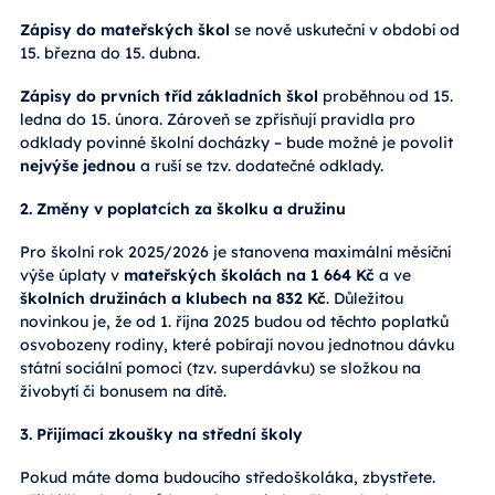
Zápisy do mateřských škol
se nově uskuteční v období od
15. března do 15. dubna.
Zápisy do prvních tříd základních škol
proběhnou od 15.
ledna do 15. února. Zároveň se zpřísňují pravidla pro
odklady povinné školní docházky – bude možné je povolit
nejvýše jednou
a ruší se tzv. dodatečné odklady.
2. Změny v poplatcích za školku a družinu
Pro školní rok 2025/2026 je stanovena maximální měsíční
výše úplaty v
mateřských školách na 1 664 Kč
a ve
školních družinách a klubech na 832 Kč
. Důležitou
novinkou je, že od 1. října 2025 budou od těchto poplatků
osvobozeny rodiny, které pobírají novou jednotnou dávku
státní sociální pomoci (tzv. superdávku) se složkou na
živobytí či bonusem na dítě.
3. Přijímací zkoušky na střední školy
Pokud máte doma budoucího středoškoláka, zbystřete.