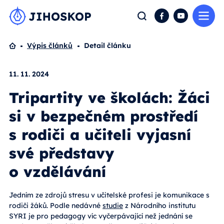
Me
Hledat
Facebook
YouTube
Domů
Výpis článků
Detail článku
11. 11. 2024
Tripartity ve školách: Žáci
si v bezpečném prostředí
s rodiči a učiteli vyjasní
své představy
o vzdělávání
Jedním ze zdrojů stresu v učitelské profesi je komunikace s
rodiči žáků. Podle nedávné
studie
z Národního institutu
SYRI je pro pedagogy víc vyčerpávající než jednání se