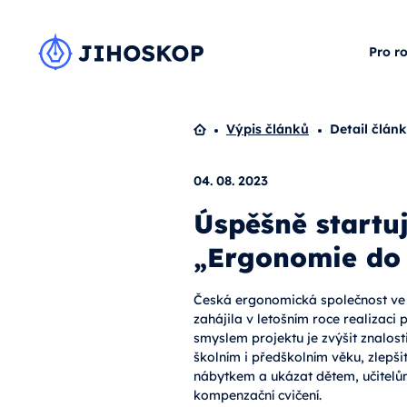
Pro r
Domů
Výpis článků
Detail člán
04. 08. 2023
Úspěšně startuj
„Ergonomie do 
Česká ergonomická společnost ve
zahájila v letošním roce realizaci
smyslem projektu je zvýšit znalost
školním i předškolním věku, zlep
nábytkem a ukázat dětem, učitelů
kompenzační cvičení.