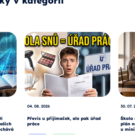
ky v kategorii
04. 08. 2026
30. 07. 
tí
Převis u přijímaček, ale pak úřad
Škola 
našich
práce
plán n
echává
u mini