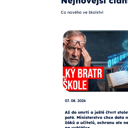
Nejnovější člán
Co nového ve školství
07. 08. 2026
Až do smrti a ještě čtvrt stole
poté. Ministerstvo chce data 
žáků a učitelů, ochranu ale n
na vyhlášce