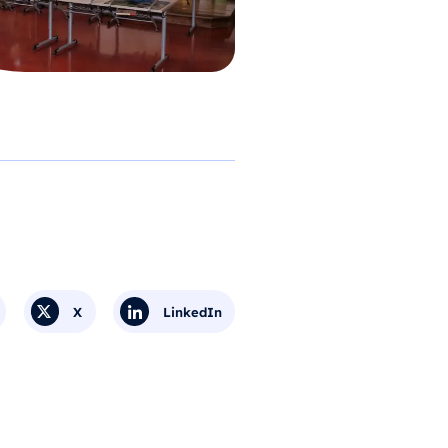
X
LinkedIn