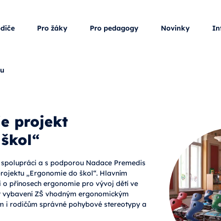
odiče
Pro žáky
Pro pedagogy
Novinky
In
ku
e projekt
škol“
 spolupráci a s podporou Nadace Premedis
 projektu „Ergonomie do škol“. Hlavním
i o přínosech ergonomie pro vývoj dětí ve
šit vybavení ZŠ vhodným ergonomickým
m i rodičům správné pohybové stereotypy a