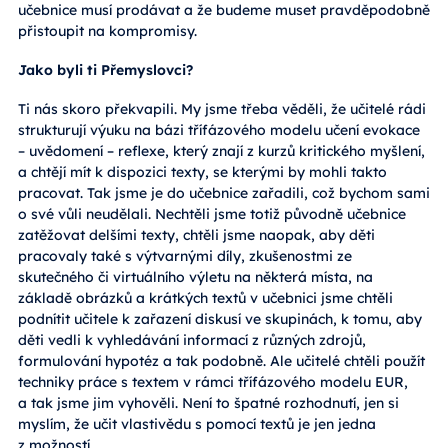
učebnice musí prodávat a že budeme muset pravděpodobně
přistoupit na kompromisy.
Jako byli ti Přemyslovci?
Ti nás skoro překvapili. My jsme třeba věděli, že učitelé rádi
strukturují výuku na bázi třífázového modelu učení evokace
– uvědomení – reflexe, který znají z kurzů kritického myšlení,
a chtějí mít k dispozici texty, se kterými by mohli takto
pracovat. Tak jsme je do učebnice zařadili, což bychom sami
o své vůli neudělali. Nechtěli jsme totiž původně učebnice
zatěžovat delšími texty, chtěli jsme naopak, aby děti
pracovaly také s výtvarnými díly, zkušenostmi ze
skutečného či virtuálního výletu na některá místa, na
základě obrázků a krátkých textů v učebnici jsme chtěli
podnítit učitele k zařazení diskusí ve skupinách, k tomu, aby
děti vedli k vyhledávání informací z různých zdrojů,
formulování hypotéz a tak podobně. Ale učitelé chtěli použít
techniky práce s textem v rámci třífázového modelu EUR,
a tak jsme jim vyhověli. Není to špatné rozhodnutí, jen si
myslím, že učit vlastivědu s pomocí textů je jen jedna
z možností.