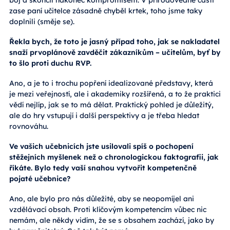
zase paní učitelce zásadně chyběl krtek, toho jsme taky
doplnili (směje se).
Řekla bych, že toto je jasný případ toho, jak se nakladatel
snaží prvoplánově zavděčit zákazníkům – učitelům, byť by
to šlo proti duchu RVP.
Ano, a je to i trochu popření idealizované představy, která
je mezi veřejností, ale i akademiky rozšířená, a to že praktici
vědí nejlíp, jak se to má dělat. Praktický pohled je důležitý,
ale do hry vstupují i další perspektivy a je třeba hledat
rovnováhu.
Ve vašich učebnicích jste usilovali spíš o pochopení
stěžejních myšlenek než o chronologickou faktografii, jak
říkáte. Bylo tedy vaší snahou vytvořit kompetenčně
pojaté učebnice?
Ano, ale bylo pro nás důležité, aby se neopomíjel ani
vzdělávací obsah. Proti klíčovým kompetencím vůbec nic
nemám, ale někdy vidím, že se s obsahem zachází, jako by