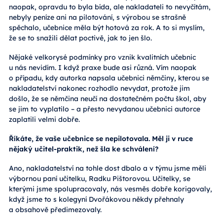
naopak, opravdu to byla bída, ale nakladateli to nevyčítám,
nebyly peníze ani na pilotování, s výrobou se strašně
spěchalo, učebnice měla být hotová za rok. A to si myslím,
že se to snažili dělat poctivě, jak to jen šlo.
Nějaké velkorysé podmínky pro vznik kvalitních učebnic
u nás nevidím. I když praxe bude asi různá. Vím naopak
o případu, kdy autorka napsala učebnici němčiny, kterou se
nakladatelství nakonec rozhodlo nevydat, protože jim
došlo, že se němčina neučí na dostatečném počtu škol, aby
se jim to vyplatilo – a přesto nevydanou učebnici autorce
zaplatili velmi dobře.
Říkáte, že vaše učebnice se nepilotovala. Měl ji v ruce
nějaký učitel-praktik, než šla ke schválení?
Ano, nakladatelství na tohle dost dbalo a v týmu jsme měli
výbornou paní učitelku, Radku Pištorovou. Učitelky, se
kterými jsme spolupracovaly, nás vesměs dobře korigovaly,
když jsme to s kolegyní Dvořákovou někdy přehnaly
a obsahově předimezovaly.