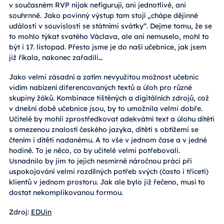
v současném RVP nijak nefigurují, ani jednotlivě, ani
souhrnně. Jako povinný výstup tam stojí „chápe dějinné
události v souvislosti se státními svátky“. Dejme tomu, že se
to mohlo týkat svatého Václava, ale ani nemuselo, mohl to
být i 17. listopad. Přesto jsme je do naší učebnice, jak jsem
již říkala, nakonec zařadili…
Jako velmi zásadní a zatím nevyužitou možnost učebnic
vidím nabízení diferencovaných textů a úloh pro různé
skupiny žáků. Kombinace tištěných a digitálních zdrojů, což
v dnešní době učebnice jsou, by to umožnila velmi dobře.
Učitelé by mohli zprostředkovat adekvátní text a úlohu dítěti
s omezenou znalostí českého jazyka, dítěti s obtížemi se
čtením i dítěti nadanému. A to vše v jednom čase a v jedné
hodině. To je něco, co by učitelé velmi potřebovali.
Usnadnilo by jim to jejich nesmírně náročnou práci při
uspokojování velmi rozdílných potřeb svých (často i třiceti)
klientů v jednom prostoru. Jak ale bylo již řečeno, musí to
dostat nekomplikovanou formou.
Zdroj:
EDUin