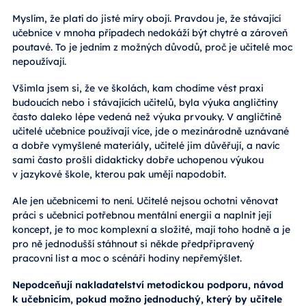
Myslím, že platí do jisté míry obojí. Pravdou je, že stávající
učebnice v mnoha případech nedokáží být chytré a zároveň
poutavé. To je jedním z možných důvodů, proč je učitelé moc
nepoužívají.
Všimla jsem si, že ve školách, kam chodíme vést praxi
budoucích nebo i stávajících učitelů, byla výuka angličtiny
často daleko lépe vedená než výuka prvouky. V angličtině
učitelé učebnice používají více, jde o mezinárodně uznávané
a dobře vymyšlené materiály, učitelé jim důvěřují, a navíc
sami často prošli didakticky dobře uchopenou výukou
v jazykové škole, kterou pak umějí napodobit.
Ale jen učebnicemi to není. Učitelé nejsou ochotni věnovat
práci s učebnicí potřebnou mentální energii a naplnit její
koncept, je to moc komplexní a složité, mají toho hodně a je
pro ně jednodušší stáhnout si někde předpřipravený
pracovní list a moc o scénáři hodiny nepřemýšlet.
Nepodceňují nakladatelství metodickou podporu, návod
k učebnicím, pokud možno jednoduchý, který by učitele