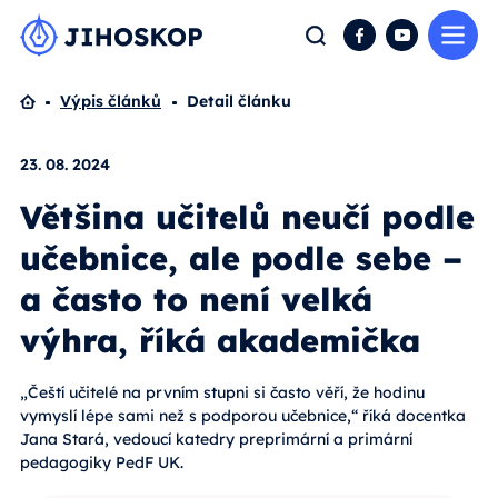
Me
Hledat
Facebook
YouTube
Domů
Výpis článků
Detail článku
23. 08. 2024
Většina učitelů neučí podle
učebnice, ale podle sebe –
a často to není velká
výhra, říká akademička
„Čeští učitelé na prvním stupni si často věří, že hodinu
vymyslí lépe sami než s podporou učebnice,“ říká docentka
Jana Stará, vedoucí katedry preprimární a primární
pedagogiky PedF UK.