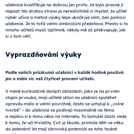
učebnice kvalifikuje na dobrou jen proto, že bylo pracné ji
napsat. Na druhou stranu je nerealistické si myslet, že učitel
výběr učiva a metod výuky lépe ukočíruje sám, bez pomoci
učebnice. Je to totiž velmi ambiciózní představa. Přesto si to
mnoho učitelů myslí. Upřímně, někdy mě až překvapuje, jak
si v tom věří.
Vyprazdňování výuky
Podle vašich průzkumů učebnici v každé hodině používá
jen o málo víc než čtyřicet procent učitelů.
V méně kurikulárně daných oblastech, jako je na prvním
stupni prvouka, mají učitelé sklon na učebnici spoléhat
opravdu málo a velmi povrchně, často se uchylují k „volné
tvorbě“ – do učebnice se podívají maximálně na téma
a najdou si k tomu něco na internetu. To bohužel často vede
k tomu, že učí triviality. Což je škoda, protože děti ve věku
do jedenácti let mají obrovský potenciál se toho hodně