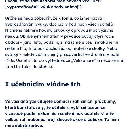
uvedli, že se tam nedozví moc nových věcí. Děti
„vyprazdňování“ výuky tedy vnímají?
Určitě se nedá zobecnit, že k tomu, co jsme nazvali
vyprazdňování výuky, dochází v hodinách všech učitelů.
Nicméně některé hodiny prvouky opravdu moc výživné
nejsou. Oblíbeným tématem v prvouce bývají čtyři roční
období – jaro, léto, podzim, zima (směje se). Tŕeťáků je mi
celkem líto, ti to poslouchají už od mateřské školky. Nebo
svátky – někdy vidím stejný pracovní list ve druhé a v páté
třídě. Učitel si dá do vyhledávače „Velikonoce“ a něco se mu
tam líbí, tak si to stáhne.
I učebnicím vládne trh
Ve vaší analýze citujete domácí i zahraniční průzkumy,
které konstatovaly, že učitelé si vybírají učebnice
v zásadě podle reklamních sdělení nakladatelství a že
velkou roli nakonec hrají slevové akce a balíčky. To není
moc dobrá zpráva.