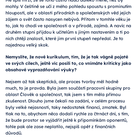
mohly. V češtině se učí z mého pohledu spoustu s prominutím
hloupostí, ale v oblasti přírodních a společenských věd jejich
zájem o svět často nasycen nebývá. Přitom v tomhle věku je
to, jak to chodí ve společnosti a v přírodě, zajímá. A navíc na
druhém stupni přijdou k učitelům s jiným nastavením a ti po
nich chtějí znalosti, které jim první stupeň nepředal. Je to
najednou velký skok.
Nemyslíte, že nové kurikulum, tím, že je tak vágně pojaté
ve svých cílech, ještě víc posílí to, co vnímáte kriticky jako
obsahové vyprazdňování výuky?
Nejsem až tak skeptická, ale proces tvorby měl hodně
much, to je pravda. Byla jsem součástí pracovní skupiny pro
oblast Člověk a společnost, tak jsem s tím měla přímou
zkušenost. Dlouho jsme čekali na zadání, v celém procesu
byly velké nejasnosti, taky nedostatek financí, zmatek. Byl
tlak na to, abychom něco dodali rychle za čtrnáct dní, s tím,
že bude prostor se vyjádřit ještě k připomínkám oponentů,
tohle pak ale zase neplatilo, nejspíš opět z finančních
důvodů.