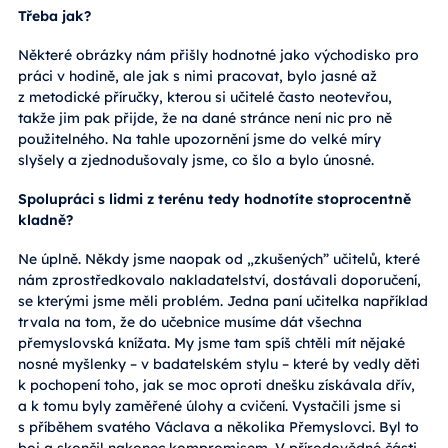
Třeba jak?
Některé obrázky nám přišly hodnotné jako východisko pro
práci v hodině, ale jak s nimi pracovat, bylo jasné až
z metodické příručky, kterou si učitelé často neotevřou,
takže jim pak přijde, že na dané stránce není nic pro ně
použitelného. Na tahle upozornění jsme do velké míry
slyšely a zjednodušovaly jsme, co šlo a bylo únosné.
Spolupráci s lidmi z terénu tedy hodnotíte stoprocentně
kladně?
Ne úplně. Někdy jsme naopak od „zkušených” učitelů, které
nám zprostředkovalo nakladatelství, dostávali doporučení,
se kterými jsme měli problém. Jedna paní učitelka například
trvala na tom, že do učebnice musíme dát všechna
přemyslovská knížata. My jsme tam spíš chtěli mít nějaké
nosné myšlenky – v badatelském stylu – které by vedly děti
k pochopení toho, jak se moc oproti dnešku získávala dřív,
a k tomu byly zaměřené úlohy a cvičení. Vystačili jsme si
s příběhem svatého Václava a několika Přemyslovci. Byl to
boj a skončil nakonec kompromisem. V přírodovědné části