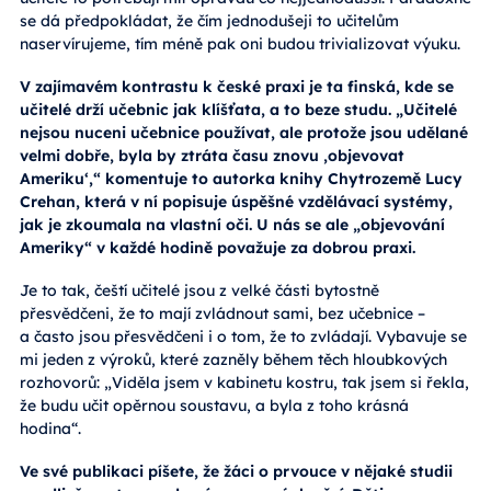
se dá předpokládat, že čím jednodušeji to učitelům
naservírujeme, tím méně pak oni budou trivializovat výuku.
V zajímavém kontrastu k české praxi je ta finská, kde se
učitelé drží učebnic jak klíšťata, a to beze studu. „Učitelé
nejsou nuceni učebnice používat, ale protože jsou udělané
velmi dobře, byla by ztráta času znovu
‚
objevovat
Ameriku
‘
,“ komentuje to autorka knihy Chytrozemě Lucy
Crehan, která v ní popisuje úspěšné vzdělávací systémy,
jak je zkoumala na vlastní oči. U nás se ale „objevování
Ameriky“ v každé hodině považuje za dobrou praxi.
Je to tak, čeští učitelé jsou z velké části bytostně
přesvědčeni, že to mají zvládnout sami, bez učebnice –
a často jsou přesvědčeni i o tom, že to zvládají. Vybavuje se
mi jeden z výroků, které zazněly během těch hloubkových
rozhovorů: „Viděla jsem v kabinetu kostru, tak jsem si řekla,
že budu učit opěrnou soustavu, a byla z toho krásná
hodina“.
Ve své publikaci píšete, že žáci o prvouce v nějaké studii