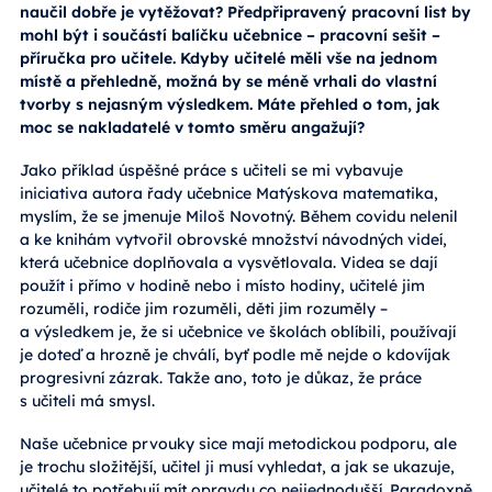
naučil dobře je vytěžovat? Předpřipravený pracovní list by
mohl být i součástí balíčku učebnice – pracovní sešit –
příručka pro učitele. Kdyby učitelé měli vše na jednom
místě a přehledně, možná by se méně vrhali do vlastní
tvorby s nejasným výsledkem. Máte přehled o tom, jak
moc se nakladatelé v tomto směru angažují?
Jako příklad úspěšné práce s učiteli se mi vybavuje
iniciativa autora řady učebnice Matýskova matematika,
myslím, že se jmenuje Miloš Novotný. Během covidu nelenil
a ke knihám vytvořil obrovské množství návodných videí,
která učebnice doplňovala a vysvětlovala. Videa se dají
použít i přímo v hodině nebo i místo hodiny, učitelé jim
rozuměli, rodiče jim rozuměli, děti jim rozuměly –
a výsledkem je, že si učebnice ve školách oblíbili, používají
je doteď a hrozně je chválí, byť podle mě nejde o kdovíjak
progresivní zázrak. Takže ano, toto je důkaz, že práce
s učiteli má smysl.
Naše učebnice prvouky sice mají metodickou podporu, ale
je trochu složitější, učitel ji musí vyhledat, a jak se ukazuje,
učitelé to potřebují mít opravdu co nejjednodušší. Paradoxně