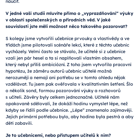
naučit.
V jedné vaší studii mluvíte přímo o „vyprazdňování“ výuky
v oblasti společenských a přírodních věd. V jaké
souvislosti jste měli možnost něco takového pozorovat?
S kolegy jsme vytvořili učebnice prvouky a vlastivědy a ve
třídách jsme pilotovali scénáře lekcí, které z těchto učebnic
vycházely. Velmi často se stávalo, že učitelé si z učebnice
vzali jen pár hesel a ta si naplňovali vlastním obsahem,
který nebyl příliš ambiciózní. Z toho jsem vytvořila pracovní
hypotézu, že záměru autorů učebnic učitelé možná
nerozumějí a nemají ani potřebu se v tomto ohledu nějak
vzdělávat. Tu jsem pak ověřovala v kvalitativním šetření. Šlo
o několik sond, formou pozorování výuky a rozhovorů
s učiteli. Závěry byly celkem jednoznačné. Učitelé nám
opakovaně sdělovali, že dokáží hodinu vymyslet lépe, než
kdyby se řídili podle učebnice. „Lépe“ znamenalo zajímavěji.
Jejich primární potřebou bylo, aby hodina byla pestrá a aby
děti zabavili.
Je to učebnicemi, nebo přístupem učitelů k nim?