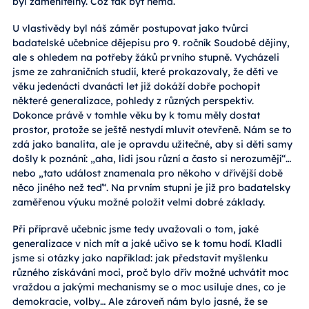
byl zaměnitelný. Což tak být nemá.
U vlastivědy byl náš záměr postupovat jako tvůrci
badatelské učebnice dějepisu pro 9. ročník Soudobé dějiny,
ale s ohledem na potřeby žáků prvního stupně. Vycházeli
jsme ze zahraničních studií, které prokazovaly, že děti ve
věku jedenácti dvanácti let již dokáží dobře pochopit
některé generalizace, pohledy z různých perspektiv.
Dokonce právě v tomhle věku by k tomu měly dostat
prostor, protože se ještě nestydí mluvit otevřeně. Nám se to
zdá jako banalita, ale je opravdu užitečné, aby si děti samy
došly k poznání: „aha, lidi jsou různí a často si nerozumějí“…
nebo „tato událost znamenala pro někoho v dřívější době
něco jiného než teď“. Na prvním stupni je již pro badatelsky
zaměřenou výuku možné položit velmi dobré základy.
Při přípravě učebnic jsme tedy uvažovali o tom, jaké
generalizace v nich mít a jaké učivo se k tomu hodí. Kladli
jsme si otázky jako například: jak představit myšlenku
různého získávání moci, proč bylo dřív možné uchvátit moc
vraždou a jakými mechanismy se o moc usiluje dnes, co je
demokracie, volby… Ale zároveň nám bylo jasné, že se