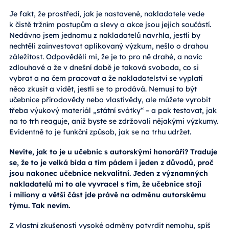
Je fakt, že prostředí, jak je nastavené, nakladatele vede
k čistě tržním postupům a slevy a akce jsou jejich součástí.
Nedávno jsem jednomu z nakladatelů navrhla, jestli by
nechtěli zainvestovat aplikovaný výzkum, nešlo o drahou
záležitost. Odpověděli mi, že je to pro ně drahé, a navíc
zdlouhavé a že v dnešní době je taková svoboda, co si
vybrat a na čem pracovat a že nakladatelství se vyplatí
něco zkusit a vidět, jestli se to prodává. Nemusí to být
učebnice přírodovědy nebo vlastivědy, ale můžete vyrobit
třeba výukový materiál „státní svátky“ – a pak testovat, jak
na to trh reaguje, aniž byste se zdržovali nějakými výzkumy.
Evidentně to je funkční způsob, jak se na trhu udržet.
Nevíte, jak to je u učebnic s autorskými honoráři? Traduje
se, že to je velká bída a tím pádem i jeden z důvodů, proč
jsou nakonec učebnice nekvalitní. Jeden z významných
nakladatelů mi to ale vyvracel s tím, že učebnice stojí
i miliony a větší část jde právě na odměnu autorskému
týmu. Tak nevím.
Z vlastní zkušenosti vysoké odměny potvrdit nemohu, spíš