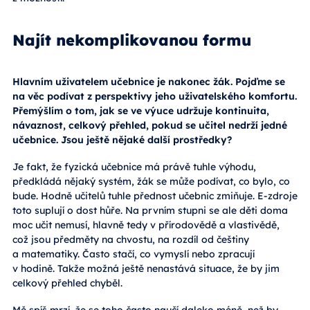
Najít nekomplikovanou formu
Hlavním uživatelem učebnice je nakonec žák. Pojďme se
na věc podívat z perspektivy jeho uživatelského komfortu.
Přemýšlím o tom, jak se ve výuce udržuje kontinuita,
návaznost, celkový přehled, pokud se učitel nedrží jedné
učebnice. Jsou ještě nějaké další prostředky?
Je fakt, že fyzická učebnice má právě tuhle výhodu,
předkládá nějaký systém, žák se může podívat, co bylo, co
bude. Hodně učitelů tuhle přednost učebnic zmiňuje. E-zdroje
toto suplují o dost hůře. Na prvním stupni se ale děti doma
moc učit nemusí, hlavně tedy v přírodovědě a vlastivědě,
což jsou předměty na chvostu, na rozdíl od češtiny
a matematiky. Často stačí, co vymyslí nebo zpracují
v hodině. Takže možná ještě nenastává situace, že by jim
celkový přehled chyběl.
Mě spíš mrzí, že se toho často naučí daleko méně, než by