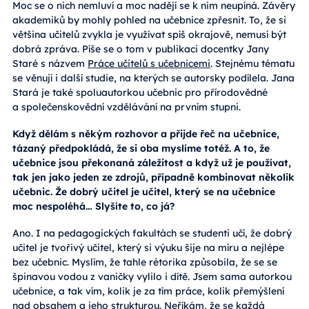
Moc se o nich nemluví a moc nadějí se k nim neupíná. Závěry
akademiků by mohly pohled na učebnice zpřesnit. To, že si
většina učitelů zvykla je využívat spíš okrajově, nemusí být
dobrá zpráva. Píše se o tom v publikaci docentky Jany
Staré s názvem
Práce učitelů s učebnicemi
. Stejnému tématu
se věnují i další studie, na kterých se autorsky podílela. Jana
Stará je také spoluautorkou učebnic pro přírodovědné
a společenskovědní vzdělávání na prvním stupni.
Když dělám s někým rozhovor a přijde řeč na učebnice,
tázaný předpokládá, že si oba myslíme totéž. A to, že
učebnice jsou překonaná záležitost a když už je používat,
tak jen jako jeden ze zdrojů, případně kombinovat několik
učebnic. Že dobrý učitel je učitel, který se na učebnice
moc nespoléhá… Slyšíte to, co já?
Ano. I na pedagogických fakultách se studenti učí, že dobrý
učitel je tvořivý učitel, který si výuku šije na míru a nejlépe
bez učebnic. Myslím, že tahle rétorika způsobila, že se se
špinavou vodou z vaničky vylilo i dítě. Jsem sama autorkou
učebnice, a tak vím, kolik je za tím práce, kolik přemýšlení
nad obsahem a jeho strukturou. Neříkám, že se každá