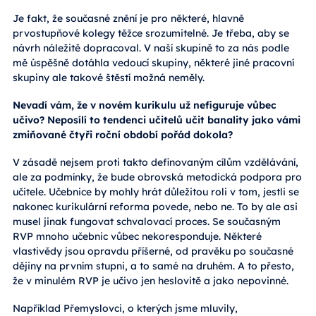
Je fakt, že současné znění je pro některé, hlavně
prvostupňové kolegy těžce srozumitelné. Je třeba, aby se
návrh náležitě dopracoval. V naší skupině to za nás podle
mě úspěšně dotáhla vedoucí skupiny, některé jiné pracovní
skupiny ale takové štěstí možná neměly.
Nevadí vám, že v novém kurikulu už nefiguruje vůbec
učivo? Neposílí to tendenci učitelů učit banality jako vámi
zmiňované čtyři roční období pořád dokola?
V zásadě nejsem proti takto definovaným cílům vzdělávání,
ale za podmínky, že bude obrovská metodická podpora pro
učitele. Učebnice by mohly hrát důležitou roli v tom, jestli se
nakonec kurikulární reforma povede, nebo ne. To by ale asi
musel jinak fungovat schvalovací proces. Se současným
RVP mnoho učebnic vůbec nekoresponduje. Některé
vlastivědy jsou opravdu příšerné, od pravěku po současné
dějiny na prvním stupni, a to samé na druhém. A to přesto,
že v minulém RVP je učivo jen heslovitě a jako nepovinné.
Například Přemyslovci, o kterých jsme mluvily,