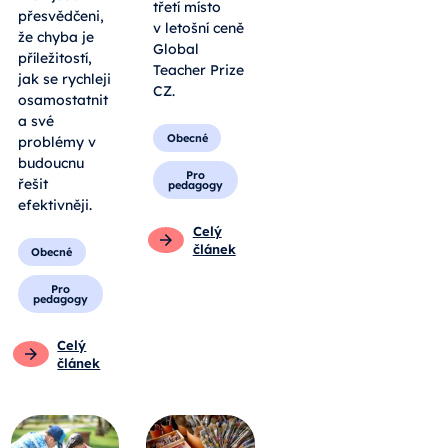
třetí místo
přesvědčeni,
v letošní ceně
že chyba je
Global
příležitostí,
Teacher Prize
jak se rychleji
CZ.
osamostatnit
a své
Obecné
problémy v
budoucnu
Pro
řešit
pedagogy
efektivněji.
Celý
článek
Obecné
Pro
pedagogy
Celý
článek