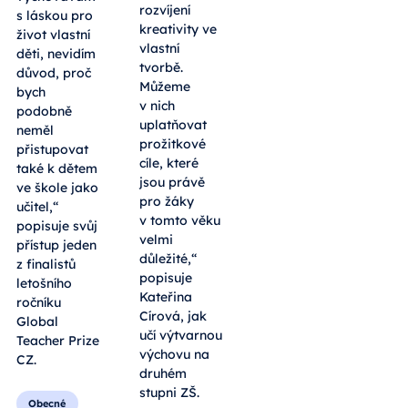
rozvíjení
s láskou pro
kreativity ve
život vlastní
vlastní
děti, nevidím
tvorbě.
důvod, proč
Můžeme
bych
v nich
podobně
uplatňovat
neměl
prožitkové
přistupovat
cíle, které
také k dětem
jsou právě
ve škole jako
pro žáky
učitel,“
v tomto věku
popisuje svůj
velmi
přístup jeden
důležité,“
z finalistů
popisuje
letošního
Kateřina
ročníku
Círová, jak
Global
učí výtvarnou
Teacher Prize
výchovu na
CZ.
druhém
stupni ZŠ.
Obecné