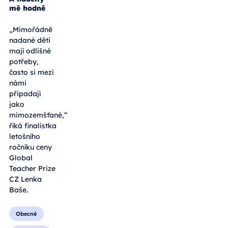
mě hodně
„Mimořádně
nadané děti
mají odlišné
potřeby,
často si mezi
námi
připadají
jako
mimozemšťané,“
říká finalistka
letošního
ročníku ceny
Global
Teacher Prize
CZ Lenka
Baše.
Obecné