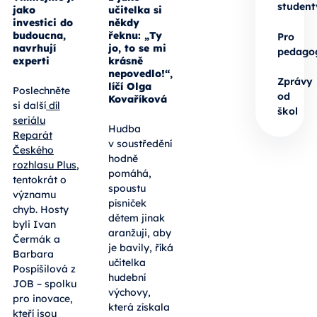
student
jako
učitelka si
investici do
někdy
budoucna,
řeknu: „Ty
Pro
navrhují
jo, to se mi
pedago
experti
krásně
nepovedlo!“,
Zprávy
líčí Olga
Poslechněte
od
Kovaříková
si další
díl
škol
seriálu
Hudba
Reparát
v soustředění
Českého
hodně
rozhlasu Plus
,
pomáhá,
tentokrát o
spoustu
významu
písniček
chyb. Hosty
dětem jinak
byli Ivan
aranžuji, aby
Čermák a
je bavily, říká
Barbara
učitelka
Pospíšilová z
hudební
JOB – spolku
výchovy,
pro inovace,
která získala
kteří jsou