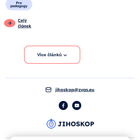
Pro
pedagogy
Celý
článek
Více článků
jihoskop@zvas.eu
Facebook
YouTube