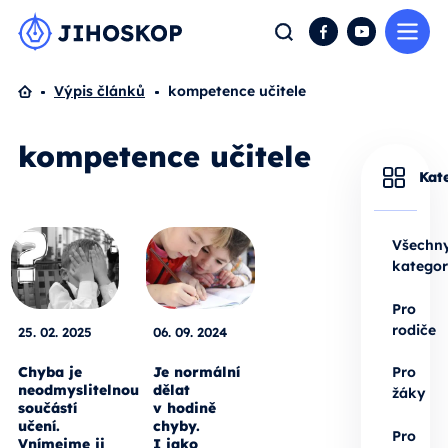
Me
Hledat
Facebook
YouTube
Domů
Výpis článků
kompetence učitele
kompetence učitele
Kat
Všechn
kategor
Pro
rodiče
25. 02. 2025
06. 09. 2024
Chyba je
Je normální
Pro
neodmyslitelnou
dělat
žáky
součástí
v hodině
učení.
chyby.
Pro
Vnímejme ji
I jako