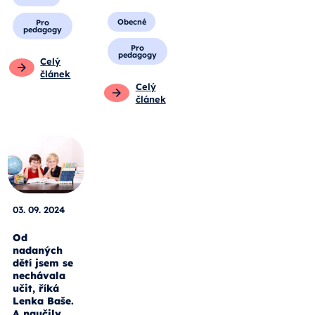
Obecné
Pro
pedagogy
Pro
pedagogy
Celý
článek
Celý
článek
03. 09. 2024
Od
nadaných
dětí jsem se
nechávala
učit, říká
Lenka Baše.
A naučily