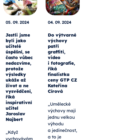
05. 09. 2024
04. 09. 2024
Jestli jsme
Do výtvarné
byli jako
výchovy
učitelé
patří
úspěšní, se
graffiti,
často vůbec
video
nedozvíme,
i fotografie,
protože
říká
výsledky
finalistka
ukáže až
ceny GTP CZ
život a ne
Kateřina
vysvědčení,
Círová
říká
inspirativní
„Umělecké
učitel
výchovy mají
Jaroslav
jednu velkou
Najbert
výhodu
a jedinečnost,
„Když
a to je
vychovávám