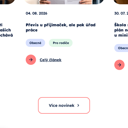
04. 08. 2026
30. 07. 
tí
Převis u přijímaček, ale pak úřad
Škola 
našich
práce
plán n
echává
u mini
Obecné
Pro rodiče
Obecn
Celý článek
Více novinek