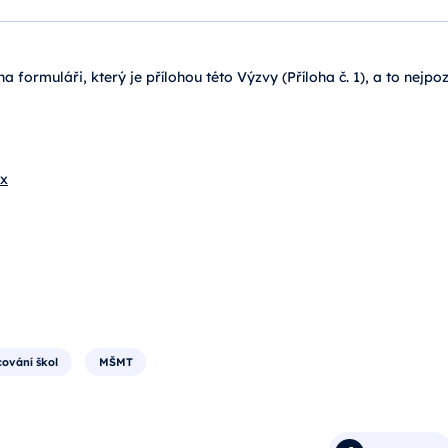
 formuláři, který je přílohou této Výzvy (Příloha č. 1), a to nejpoz
sx
cování škol
MŠMT