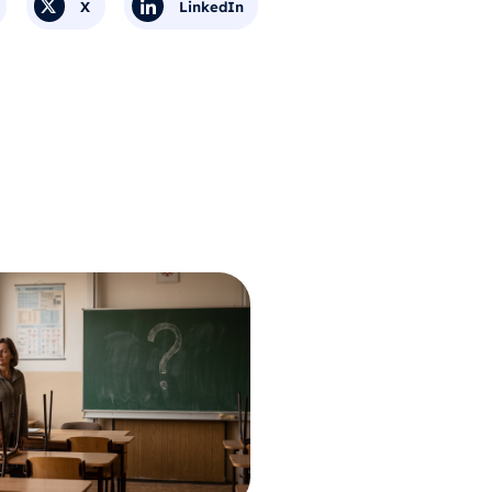
X
LinkedIn