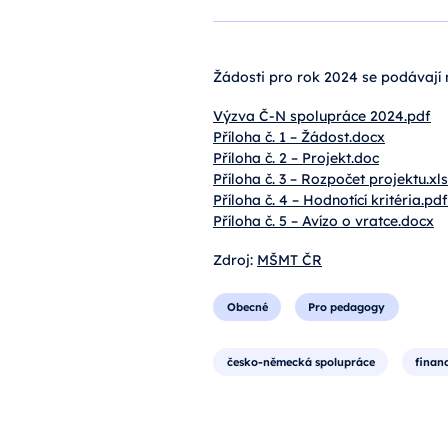
Žádosti pro rok 2024 se podávají na
Výzva Č-N spolupráce
2024
.pdf
Příloha č. 1 –
Žádost
.docx
Příloha č. 2 – Projekt.
doc
Příloha č. 3 –
Rozpočet
projektu.xl
Příloha č. 4 –
Hodnotící
kritéria.pdf
Příloha č. 5 – Avízo o
vratce
.docx
Zdroj:
MŠMT
ČR
Obecné
Pro pedagogy
česko-německá spolupráce
finan