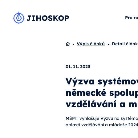
Pro r
Domů
Výpis článků
Detail člán
01. 11. 2023
Výzva systémov
německé spolup
vzdělávání a m
MŠMT vyhlašuje Výzvu na systémo
oblasti vzdělávání a mládeže 2024