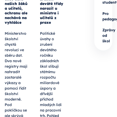
student
našich žáků
deváté třídy
a učitelů,
narazil u
ochranu ale
ministra i
Pro
nechává na
učitelů z
pedago
vyhlášce
praxe
Zprávy
Ministerstvo
Politické
od
školství
úvahy o
škol
chystá
zrušení
revoluci ve
devátého
sběru dat.
ročníku
Dva nové
základních
registry mají
škol slibují
nahradit
státnímu
zastaralé
rozpočtu
výkazy a
miliardové
pomoci řídit
úspory a
školství
dřívější
moderně.
příchod
Pod
mladých lidí
pokličkou se
na pracovní
ale skrývá
trh. Pohled