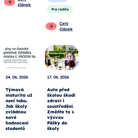
článek
Pro rodiče
Celý
článek
24. 06. 2026
17. 06. 2026
Týmová
Auta před
maturita už
školou škodí
není tabu.
zdraví i
Jak školy
soustředění.
zvládnou
Změňte to s
nové
výzvou
hodnocení
Pěšky do
studentů
školy