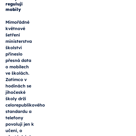
regulují
mobily
Mimořádné
květnové
šetření
ministerstva
školství
přineslo
přesná data
o mobilech
ve školách.
Zatímco v
hodinách se
jihočeské
školy drží
celorepublikového
standardu a
telefony
povolují jen k
učení, o