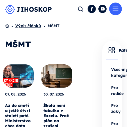
Me
Hledat
Facebook
YouTube
Domů
Výpis článků
MŠMT
MŠMT
Kat
Všechn
kategor
Pro
rodiče
07. 08. 2026
30. 07. 2026
Až do smrti
Škola není
Pro
a ještě čtvrt
tabulka v
žáky
století poté.
Excelu. Proč
Ministerstvo
plán na
Pro
chce data
zrušení