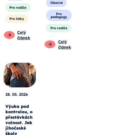
Obecné
Pro rodiče
Pro
pedagogy
Pro žáky
Pro rodiče
Celý
článek
Celý
článek
28. 05. 2026
Výuka pod
kontrolou, o
přestávkách
volnost. Jak
jihočeské
školy