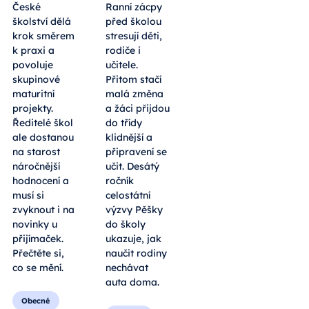
České
Ranní zácpy
školství dělá
před školou
krok směrem
stresují děti,
k praxi a
rodiče i
povoluje
učitele.
skupinové
Přitom stačí
maturitní
malá změna
projekty.
a žáci přijdou
Ředitelé škol
do třídy
ale dostanou
klidnější a
na starost
připravení se
náročnější
učit. Desátý
hodnocení a
ročník
musí si
celostátní
zvyknout i na
výzvy Pěšky
novinky u
do školy
přijímaček.
ukazuje, jak
Přečtěte si,
naučit rodiny
co se mění.
nechávat
auta doma.
Obecné