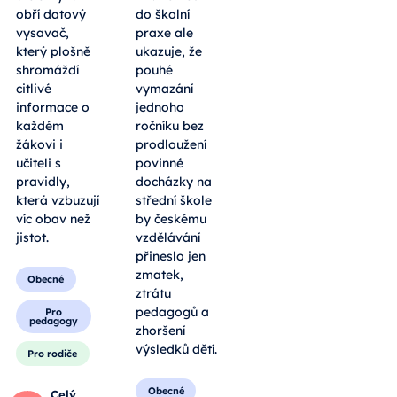
obří datový
do školní
vysavač,
praxe ale
který plošně
ukazuje, že
shromáždí
pouhé
citlivé
vymazání
informace o
jednoho
každém
ročníku bez
žákovi i
prodloužení
učiteli s
povinné
pravidly,
docházky na
která vzbuzují
střední škole
víc obav než
by českému
jistot.
vzdělávání
přineslo jen
zmatek,
Obecné
ztrátu
pedagogů a
Pro
pedagogy
zhoršení
výsledků dětí.
Pro rodiče
Obecné
Celý