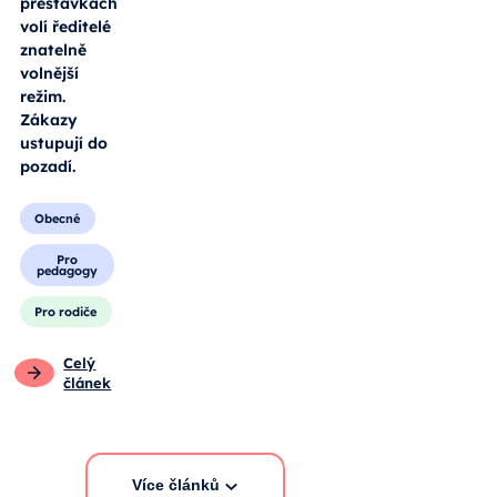
přestávkách
volí ředitelé
znatelně
volnější
režim.
Zákazy
ustupují do
pozadí.
Obecné
Pro
pedagogy
Pro rodiče
Celý
článek
Více článků