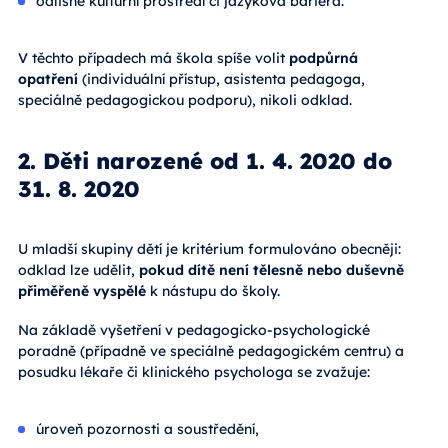
odlišné kulturní prostředí či jazyková bariéra.
V těchto případech má škola spíše volit
podpůrná
opatření
(individuální přístup, asistenta pedagoga,
speciálně pedagogickou podporu), nikoli odklad.
2. Děti narozené od 1. 4. 2020 do
31. 8. 2020
U mladší skupiny dětí je kritérium formulováno obecněji:
odklad lze udělit,
pokud dítě není tělesně nebo duševně
přiměřeně vyspělé
k nástupu do školy.
Na základě vyšetření v pedagogicko-psychologické
poradně (případně ve speciálně pedagogickém centru) a
posudku lékaře či klinického psychologa se zvažuje:
úroveň pozornosti a soustředění,