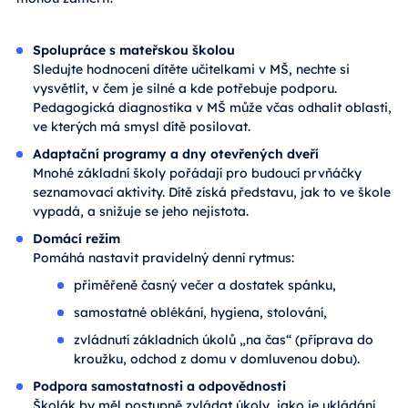
Spolupráce s mateřskou školou
Sledujte hodnocení dítěte učitelkami v MŠ, nechte si
vysvětlit, v čem je silné a kde potřebuje podporu.
Pedagogická diagnostika v MŠ může včas odhalit oblasti,
ve kterých má smysl dítě posilovat.
Adaptační programy a dny otevřených dveří
Mnohé základní školy pořádají pro budoucí prvňáčky
seznamovací aktivity. Dítě získá představu, jak to ve škole
vypadá, a snižuje se jeho nejistota.
Domácí režim
Pomáhá nastavit pravidelný denní rytmus:
přiměřeně časný večer a dostatek spánku,
samostatné oblékání, hygiena, stolování,
zvládnutí základních úkolů „na čas“ (příprava do
kroužku, odchod z domu v domluvenou dobu).
Podpora samostatnosti a odpovědnosti
Školák by měl postupně zvládat úkoly, jako je ukládání