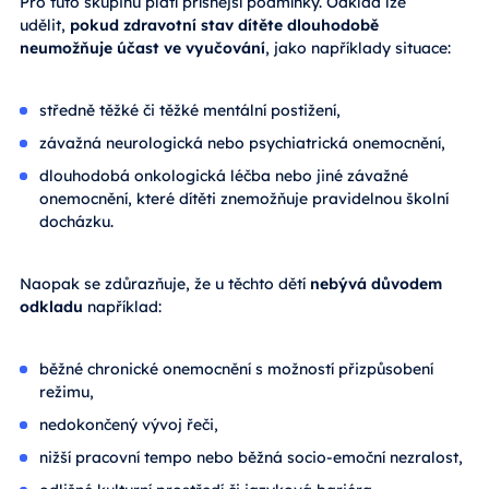
Pro tuto skupinu platí přísnější podmínky. Odklad lze
udělit,
pokud zdravotní stav dítěte dlouhodobě
neumožňuje účast ve vyučování
, jako napříklady situace:
středně těžké či těžké mentální postižení,
závažná neurologická nebo psychiatrická onemocnění,
dlouhodobá onkologická léčba nebo jiné závažné
onemocnění, které dítěti znemožňuje pravidelnou školní
docházku.
Naopak se zdůrazňuje, že u těchto dětí
nebývá důvodem
odkladu
například:
běžné chronické onemocnění s možností přizpůsobení
režimu,
nedokončený vývoj řeči,
nižší pracovní tempo nebo běžná socio-emoční nezralost,