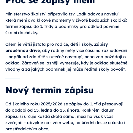
Ministerstvo školství připravilo tzv. „odkladovou novelu“,
která mění dva klíčové momenty v životě budoucích školáků:
termín zápisu do 1. třídy a podmínky pro odklad povinné
školní docházky.
Cílem je větší jistota pro rodiče, děti i školy.
Zápisy
proběhnou dříve
, aby rodiny měly více času na rozhodování
– například zda dítě skutečně nastoupí, nebo zda požádají o
odklad. Zároveň se jasněji vymezuje, kdy je odklad skutečně
vhodný a za jakých podmínek jej může ředitel školy povolit.
Nový termín zápisu
Od školního roku 2025/2026 se zápisy do 1. tříd přesouvají
do období
od 15. ledna do 15. února
. Konkrétní datum
zápisu si určuje každá škola sama, musí ho však včas
zveřejnit – obvykle na svém webu, na úřední desce a často i
prostřednictvím obce.