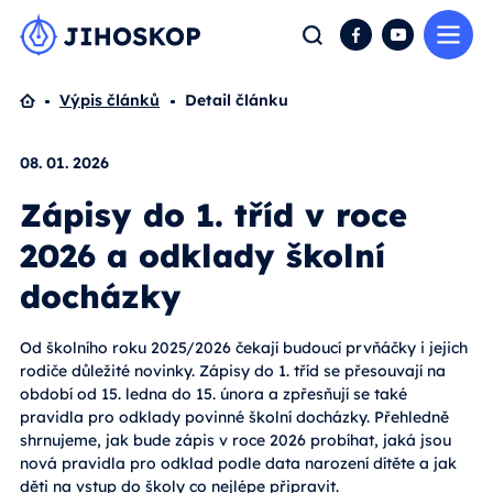
Me
Hledat
Facebook
YouTube
Domů
Výpis článků
Detail článku
08. 01. 2026
Zápisy do 1. tříd v roce
2026 a odklady školní
docházky
Od školního roku 2025/2026 čekají budoucí prvňáčky i jejich
rodiče důležité novinky. Zápisy do 1. tříd se přesouvají na
období od 15. ledna do 15. února a zpřesňují se také
pravidla pro odklady povinné školní docházky. Přehledně
shrnujeme, jak bude zápis v roce 2026 probíhat, jaká jsou
nová pravidla pro odklad podle data narození dítěte a jak
děti na vstup do školy co nejlépe připravit.