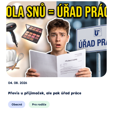
04. 08. 2026
Převis u přijímaček, ale pak úřad práce
Obecné
Pro rodiče