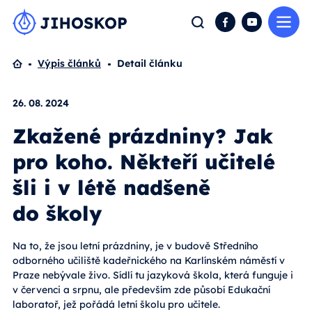
Me
Hledat
Facebook
YouTube
Domů
Výpis článků
Detail článku
26. 08. 2024
Zkažené prázdniny? Jak
pro koho. Někteří učitelé
šli i v létě nadšeně
do školy
Na to, že jsou letní prázdniny, je v budově Středního
odborného učiliště kadeřnického na Karlínském náměstí v
Praze nebývale živo. Sídlí tu jazyková škola, která funguje i
v červenci a srpnu, ale především zde působí Edukační
laboratoř, jež pořádá letní školu pro učitele.