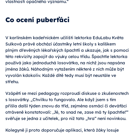
vlastnosti opačného významu.“
Co ocení puberťáci
V karlínském kadeřnickém učilišti lektorka EduLabu Květa
Sulková právě obchází účastníky letní školy s kalíškem
plným dřevěných lékařských špachtlí a ukazuje, jak s pomocí
této rekvizity zapojit do výuky celou třídu. Špachtle lektorka
používá jako jednoduchá losovátka, na nichž jsou napsána
jména žáků. Náhodným vytažením některé z nich může být
vyvolán kdokoliv. Každé dítě tedy musí být neustále ve
střehu.
Vzápětí se mezi pedagogy rozproudí diskuse o zkušenostech
s losovátky. „Chvilku to fungovalo. Ale když jsem s tím
přišla další týden znovu do tříd, zejména osmáci či deváťáci
otráveně konstatovali: ‚Jé, to snad ne, zase má ty špachtle!‘“
svěřuje se jedna z učitelek, pro niž tato „hra“ není novinkou.
Kolegyně jí proto doporučuje aplikaci, která žáky losuje