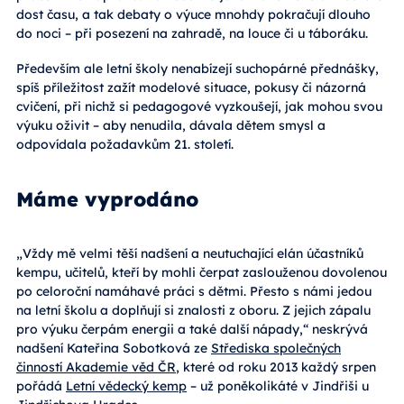
dost času, a tak debaty o výuce mnohdy pokračují dlouho
do noci – při posezení na zahradě, na louce či u táboráku.
Především ale letní školy nenabízejí suchopárné přednášky,
spíš příležitost zažít modelové situace, pokusy či názorná
cvičení, při nichž si pedagogové vyzkoušejí, jak mohou svou
výuku oživit – aby nenudila, dávala dětem smysl a
odpovídala požadavkům 21. století.
Máme vyprodáno
„Vždy mě velmi těší nadšení a neutuchající elán účastníků
kempu, učitelů, kteří by mohli čerpat zaslouženou dovolenou
po celoroční namáhavé práci s dětmi. Přesto s námi jedou
na letní školu a doplňují si znalosti z oboru. Z jejich zápalu
pro výuku čerpám energii a také další nápady,“ neskrývá
nadšení Kateřina Sobotková ze
Střediska společných
činností Akademie věd ČR
, které od roku 2013 každý srpen
pořádá
Letní vědecký kemp
– už poněkolikáté v Jindřiši u