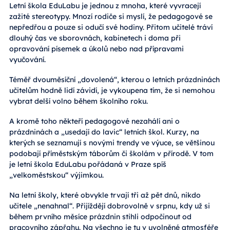
Letní škola EduLabu je jednou z mnoha, které vyvracejí
zažité stereotypy. Mnozí rodiče si myslí, že pedagogové se
nepředřou a pouze si odučí své hodiny. Přitom učitelé tráví
dlouhý čas ve sborovnách, kabinetech i doma při
opravování písemek a úkolů nebo nad přípravami
vyučování.
Téměř dvouměsíční „dovolená“, kterou o letních prázdninách
učitelům hodně lidí závidí, je vykoupena tím, že si nemohou
vybrat delší volno během školního roku.
A kromě toho někteří pedagogové nezahálí ani o
prázdninách a „usedají do lavic“ letních škol. Kurzy, na
kterých se seznamují s novými trendy ve výuce, se většinou
podobají příměstským táborům či školám v přírodě. V tom
je letní škola EduLabu pořádaná v Praze spíš
„velkoměstskou“ výjimkou.
Na letní školy, které obvykle trvají tři až pět dnů, nikdo
učitele „nenahnal“. Přijíždějí dobrovolně v srpnu, kdy už si
během prvního měsíce prázdnin stihli odpočinout od
pracovního zápřahu. Na všechno je tu v uvolněné atmosféře