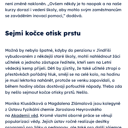
není změně nakloněn. „Ovšem někdy je to naopak a na naše
kurzy dorazí i vedení školy, aby mohlo svým zaměstnancům
se zaváděním inovací pomoci,“ dodává.
Sejmi kočce otisk prstu
Možná by nebylo špatné, kdyby do penzionu v Jindřiši
vybudovaném z někdejší staré školy, mohli nahlédnout žáci
učitelek a jednoho zástupce ředitele, kteří sem na Letní
vědecký kemp přijeli. Děti by zjistily, že také učitelé ztropí o
přestávkách pořádný hluk, smějí se na celé kolo, na hodinu
je musí lektorka nahánět, protože se venku zapovídali, a
během hodiny občas dostávají poťouchlé nápady. Třeba zda
by nešlo sejmout kočce otisky prstů. Nešlo.
Monika Klusáčková a Magdalena Zlámalová jsou kolegyně
z Ústavu fyzikální chemie Jaroslava Heyrovského
na
Akademii věd
. Kromě vlastní oborné práce se věnují
popularizaci vědy. Jejich ústav ročně realizuje desítky
programů pro žáky a pedagogy, ale také pro další zájemce