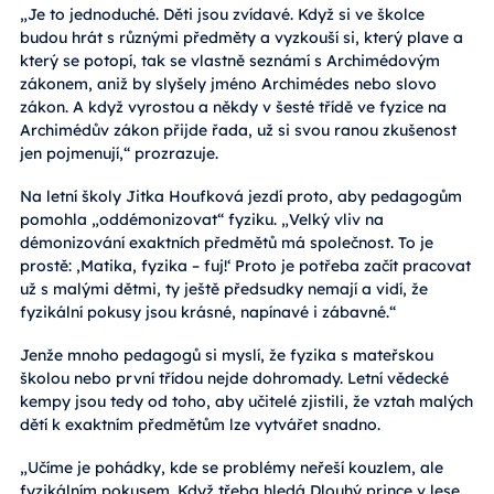
„Je to jednoduché. Děti jsou zvídavé. Když si ve školce
budou hrát s různými předměty a vyzkouší si, který plave a
který se potopí, tak se vlastně seznámí s Archimédovým
zákonem, aniž by slyšely jméno Archimédes nebo slovo
zákon. A když vyrostou a někdy v šesté třídě ve fyzice na
Archimédův zákon přijde řada, už si svou ranou zkušenost
jen pojmenují,“ prozrazuje.
Na letní školy Jitka Houfková jezdí proto, aby pedagogům
pomohla „oddémonizovat“ fyziku. „Velký vliv na
démonizování exaktních předmětů má společnost. To je
prostě: ‚Matika, fyzika – fuj!‘ Proto je potřeba začít pracovat
už s malými dětmi, ty ještě předsudky nemají a vidí, že
fyzikální pokusy jsou krásné, napínavé i zábavné.“
Jenže mnoho pedagogů si myslí, že fyzika s mateřskou
školou nebo první třídou nejde dohromady. Letní vědecké
kempy jsou tedy od toho, aby učitelé zjistili, že vztah malých
dětí k exaktním předmětům lze vytvářet snadno.
„Učíme je pohádky, kde se problémy neřeší kouzlem, ale
fyzikálním pokusem. Když třeba hledá Dlouhý prince v lese,