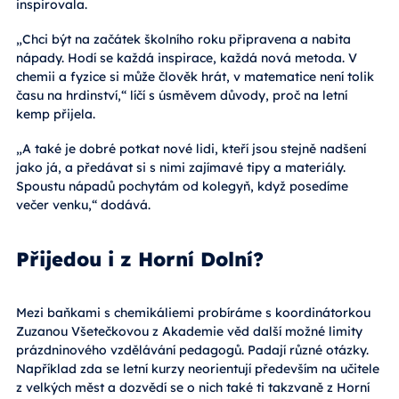
inspirovala.
„Chci být na začátek školního roku připravena a nabita
nápady. Hodí se každá inspirace, každá nová metoda. V
chemii a fyzice si může člověk hrát, v matematice není tolik
času na hrdinství,“ líčí s úsměvem důvody, proč na letní
kemp přijela.
„A také je dobré potkat nové lidi, kteří jsou stejně nadšení
jako já, a předávat si s nimi zajímavé tipy a materiály.
Spoustu nápadů pochytám od kolegyň, když posedíme
večer venku,“ dodává.
Přijedou i z Horní Dolní?
Mezi baňkami s chemikáliemi probíráme s koordinátorkou
Zuzanou Všetečkovou z Akademie věd další možné limity
prázdninového vzdělávání pedagogů. Padají různé otázky.
Například zda se letní kurzy neorientují především na učitele
z velkých měst a dozvědí se o nich také ti takzvaně z Horní