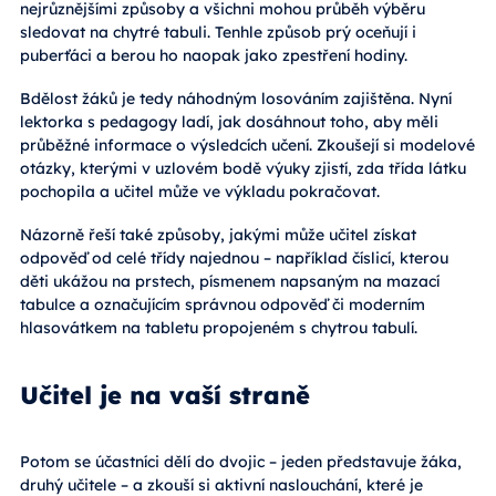
nejrůznějšími způsoby a všichni mohou průběh výběru
sledovat na chytré tabuli. Tenhle způsob prý oceňují i
puberťáci a berou ho naopak jako zpestření hodiny.
Bdělost žáků je tedy náhodným losováním zajištěna. Nyní
lektorka s pedagogy ladí, jak dosáhnout toho, aby měli
průběžné informace o výsledcích učení. Zkoušejí si modelové
otázky, kterými v uzlovém bodě výuky zjistí, zda třída látku
pochopila a učitel může ve výkladu pokračovat.
Názorně řeší také způsoby, jakými může učitel získat
odpověď od celé třídy najednou – například číslicí, kterou
děti ukážou na prstech, písmenem napsaným na mazací
tabulce a označujícím správnou odpověď či moderním
hlasovátkem na tabletu propojeném s chytrou tabulí.
Učitel je na vaší straně
Potom se účastníci dělí do dvojic – jeden představuje žáka,
druhý učitele – a zkouší si aktivní naslouchání, které je