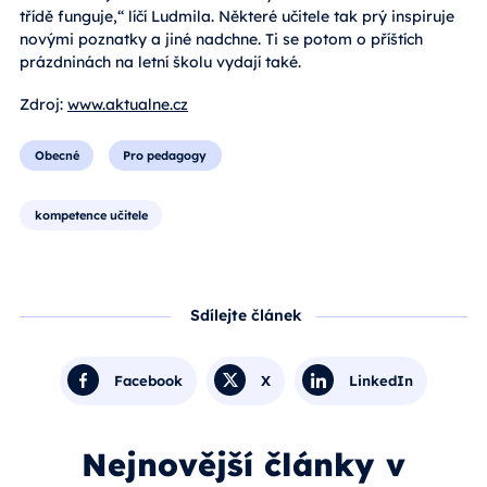
třídě funguje,“ líčí Ludmila. Některé učitele tak prý inspiruje
novými poznatky a jiné nadchne. Ti se potom o příštích
prázdninách na letní školu vydají také.
Zdroj:
www.aktualne.cz
Obecné
Pro pedagogy
kompetence učitele
Sdílejte článek
Facebook
X
LinkedIn
Nejnovější články v