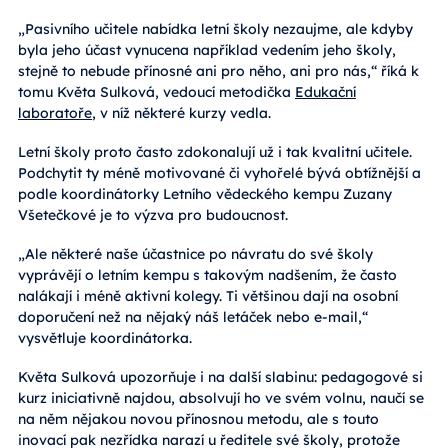
„Pasivního učitele nabídka letní školy nezaujme, ale kdyby
byla jeho účast vynucena například vedením jeho školy,
stejně to nebude přínosné ani pro něho, ani pro nás,“ říká k
tomu Květa Sulková, vedoucí metodička
Edukační
laboratoře
, v níž některé kurzy vedla.
Letní školy proto často zdokonalují už i tak kvalitní učitele.
Podchytit ty méně motivované či vyhořelé bývá obtížnější a
podle koordinátorky Letního vědeckého kempu Zuzany
Všetečkové je to výzva pro budoucnost.
„Ale některé naše účastnice po návratu do své školy
vyprávějí o letním kempu s takovým nadšením, že často
nalákají i méně aktivní kolegy. Ti většinou dají na osobní
doporučení než na nějaký náš letáček nebo e-mail,“
vysvětluje koordinátorka.
Květa Sulková upozorňuje i na další slabinu: pedagogové si
kurz iniciativně najdou, absolvují ho ve svém volnu, naučí se
na něm nějakou novou přínosnou metodu, ale s touto
inovací pak nezřídka narazí u ředitele své školy, protože