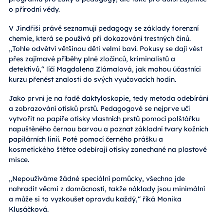
o přírodní vědy.
V Jindřiši právě seznamují pedagogy se základy forenzní
chemie, která se používá při dokazování trestných činů.
„Tohle odvětví většinou děti velmi baví. Pokusy se dají vést
přes zajímavé příběhy plné zločinců, kriminalistů a
detektivů,“ líčí Magdalena Zlámalová, jak mohou účastníci
kurzu přenést znalosti do svých vyučovacích hodin.
Jako první je na řadě daktyloskopie, tedy metoda odebírání
a zobrazování otisků prstů. Pedagogové se nejprve učí
vytvořit na papíře otisky vlastních prstů pomocí polštářku
napuštěného černou barvou a poznat základní tvary kožních
papilárních linií. Poté pomocí černého prášku a
kosmetického štětce odebírají otisky zanechané na plastové
misce.
„Nepoužíváme žádné speciální pomůcky, všechno jde
nahradit věcmi z domácnosti, takže náklady jsou minimální
a může si to vyzkoušet opravdu každý,“ říká Monika
Klusáčková.