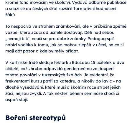
kromě toho inovacím ve školství. Vydává odborné publikace
a snaží se do českých škol rozšířit formativní hodnocení
žáků.
To nespočívá ve strohém známkování, ale v průběžné zpětné
vazbě, kterou žáci od učitele dostávají. Děti nad sebou
„nemají bič“, neučí se pro dobré známky. Pedagog spíš
nabízí vodítko k tomu, jak se mohou zlepšit v učení, na co si
mají dát pozor a kde by měly přidat.
V karlínské třídě sleduje lektorku EduLabu 15 učitelek a dva
učitelé, což zhruba odpovídá genderovému zastoupení
tohoto povolání v tuzemských školách. Je evidentní, že
frekventanti kurzu patří za katedru, a nikoliv do lavic – na
dlouhé vysedávání, které musí o školním roce strpět jejich
žáci, nejsou zvyklí. A tak někteří během semináře chodí či
aspoň stojí.
Boření stereotypů