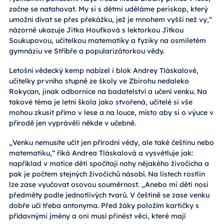
začne se natahovat. My si s dětmi uděláme periskop, který
umožní dívat se přes překážku, jež je mnohem vyšší než vy,“
názorně ukazuje Jitka Houfková s lektorkou Jitkou
Soukupovou, učitelkou matematiky a fyziky na osmiletém
gymnáziu ve Stříbře a popularizátorkou vědy.
Letošní vědecký kemp nabízel i blok Andrey Tláskalové,
učitelky prvního stupně ze školy ve Zbirohu nedaleko
Rokycan, jinak odbornice na badatelství a učení venku. Na
takové téma je letní škola jako stvořená, učitelé si vše
mohou zkusit přímo v lese a na louce, místo aby si o výuce v
přírodě jen vyprávěli někde v učebně.
„Venku nemusíte učit jen přírodní vědy, ale také češtinu nebo
matematiku,“ říká Andrea Tláskalová a vysvětluje jak:
například v matice děti spočítají nohy nějakého živočicha a
pak je počtem stejných živočichů násobí. Na listech rostlin
lze zase vyučovat osovou souměrnost. „Anebo mi děti nosí
předměty podle jednotlivých tvarů. V češtině se zase venku
dobře učí třeba antonyma. Před žáky položím kartičky s
přídavnými jmény a oni musí přinést věci, které mají