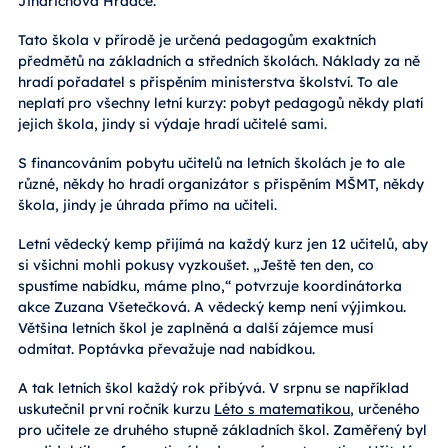
Jindřichova Hradce.
Tato škola v přírodě je určená pedagogům exaktních
předmětů na základních a středních školách. Náklady za ně
hradí pořadatel s přispěním ministerstva školství. To ale
neplatí pro všechny letní kurzy: pobyt pedagogů někdy platí
jejich škola, jindy si výdaje hradí učitelé sami.
S financováním pobytu učitelů na letních školách je to ale
různé, někdy ho hradí organizátor s přispěním MŠMT, někdy
škola, jindy je úhrada přímo na učiteli.
Letní vědecký kemp přijímá na každý kurz jen 12 učitelů, aby
si všichni mohli pokusy vyzkoušet. „Ještě ten den, co
spustíme nabídku, máme plno,“ potvrzuje koordinátorka
akce Zuzana Všetečková. A vědecký kemp není výjimkou.
Většina letních škol je zaplněná a další zájemce musí
odmítat. Poptávka převažuje nad nabídkou.
A tak letních škol každý rok přibývá. V srpnu se například
uskutečnil první ročník kurzu
Léto s matematikou
, určeného
pro učitele ze druhého stupně základních škol. Zaměřený byl