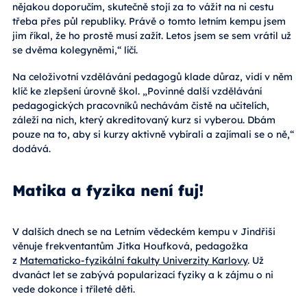
nějakou doporučím, skutečně stojí za to vážit na ni cestu
třeba přes půl republiky. Právě o tomto letním kempu jsem
jim říkal, že ho prostě musí zažít. Letos jsem se sem vrátil už
se dvěma kolegyněmi,“ líčí.
Na celoživotní vzdělávání pedagogů klade důraz, vidí v něm
klíč ke zlepšení úrovně škol. „Povinné další vzdělávání
pedagogických pracovníků nechávám čistě na učitelích,
záleží na nich, který akreditovaný kurz si vyberou. Dbám
pouze na to, aby si kurzy aktivně vybírali a zajímali se o ně,“
dodává.
Matika a fyzika není fuj!
V dalších dnech se na Letním vědeckém kempu v Jindřiši
věnuje frekventantům Jitka Houfková, pedagožka
z
Matematicko-fyzikální fakulty Univerzity Karlovy
. Už
dvanáct let se zabývá popularizací fyziky a k zájmu o ni
vede dokonce i tříleté děti.