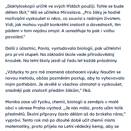
„Daktyloskopii určitě ve svých třídách použiji. Tohle se bude
dětem líbit,“ těší se učitelka Miroslava. „Pro žáky je hodně
motivační vyzkoušet si něco, co souvisí s reálným životem.
Vidí, jak mohou využít konkrétní znalosti a dovednosti, tím
pádem v tom najdou smysl. A usnadňuje to pak i volbu
povolání.“
Další z účastnic, Pavla, vystudovala biologii, pak učitelství
pro první stupeň. Na základní škole vede přírodovědný
kroužek. Na letní školy jezdí už řadu let každé prázdniny.
„Vždycky to pro mě znamená obohacení výuky. Naučím se
novou metodu, občas pozměním postup, aby to vyhovovalo
mým potřebám. Je skvělé si všechno ohmatat a vyzkoušet,
snadněji pak znalosti předám žákům,“ říká.
Monika zase učí fyziku, chemii, biologii a zeměpis v malé
obci v okrese Praha-východ. „Je nás málo, proto učím tolik
předmětů. Školní přípravy často dělám až do brzkého rána,“
vypráví. Tento rok má po dlouhé době učit chemii místo
matematiky, proto přijela na Letní vědecký kemp, aby se