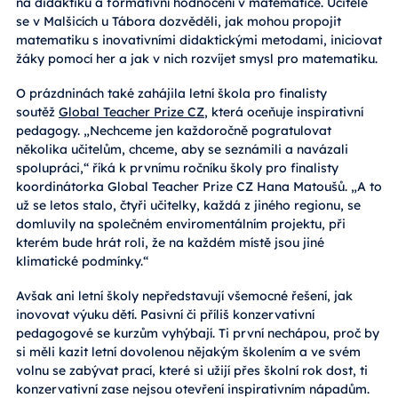
na didaktiku a formativní hodnocení v matematice. Učitelé
se v Malšicích u Tábora dozvěděli, jak mohou propojit
matematiku s inovativními didaktickými metodami, iniciovat
žáky pomocí her a jak v nich rozvíjet smysl pro matematiku.
O prázdninách také zahájila letní škola pro finalisty
soutěž
Global Teacher Prize CZ
, která oceňuje inspirativní
pedagogy. „Nechceme jen každoročně pogratulovat
několika učitelům, chceme, aby se seznámili a navázali
spolupráci,“ říká k prvnímu ročníku školy pro finalisty
koordinátorka Global Teacher Prize CZ Hana Matoušů. „A to
už se letos stalo, čtyři učitelky, každá z jiného regionu, se
domluvily na společném enviromentálním projektu, při
kterém bude hrát roli, že na každém místě jsou jiné
klimatické podmínky.“
Avšak ani letní školy nepředstavují všemocné řešení, jak
inovovat výuku dětí. Pasivní či příliš konzervativní
pedagogové se kurzům vyhýbají. Ti první nechápou, proč by
si měli kazit letní dovolenou nějakým školením a ve svém
volnu se zabývat prací, které si užijí přes školní rok dost, ti
konzervativní zase nejsou otevření inspirativním nápadům.