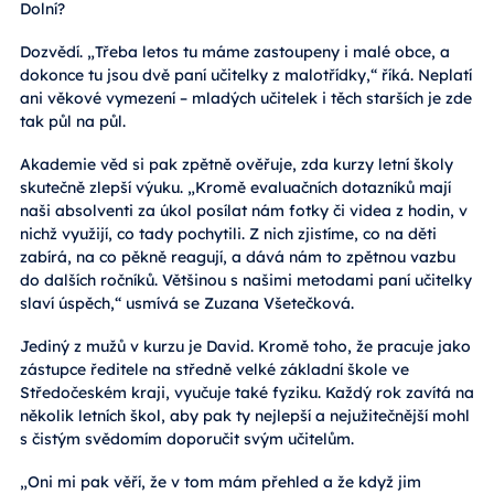
Dolní?
Dozvědí. „Třeba letos tu máme zastoupeny i malé obce, a
dokonce tu jsou dvě paní učitelky z malotřídky,“ říká. Neplatí
ani věkové vymezení – mladých učitelek i těch starších je zde
tak půl na půl.
Akademie věd si pak zpětně ověřuje, zda kurzy letní školy
skutečně zlepší výuku. „Kromě evaluačních dotazníků mají
naši absolventi za úkol posílat nám fotky či videa z hodin, v
nichž využijí, co tady pochytili. Z nich zjistíme, co na děti
zabírá, na co pěkně reagují, a dává nám to zpětnou vazbu
do dalších ročníků. Většinou s našimi metodami paní učitelky
slaví úspěch,“ usmívá se Zuzana Všetečková.
Jediný z mužů v kurzu je David. Kromě toho, že pracuje jako
zástupce ředitele na středně velké základní škole ve
Středočeském kraji, vyučuje také fyziku. Každý rok zavítá na
několik letních škol, aby pak ty nejlepší a nejužitečnější mohl
s čistým svědomím doporučit svým učitelům.
„Oni mi pak věří, že v tom mám přehled a že když jim