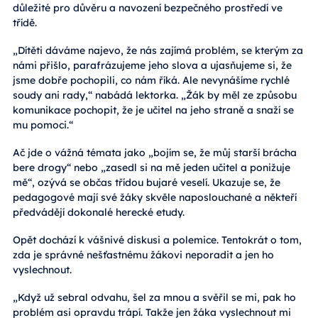
důležité pro důvěru a navození bezpečného prostředí ve
třídě.
„Dítěti dáváme najevo, že nás zajímá problém, se kterým za
námi přišlo, parafrázujeme jeho slova a ujasňujeme si, že
jsme dobře pochopili, co nám říká. Ale nevynášíme rychlé
soudy ani rady,“ nabádá lektorka. „Žák by měl ze způsobu
komunikace pochopit, že je učitel na jeho straně a snaží se
mu pomoci.“
Ač jde o vážná témata jako „bojím se, že můj starší brácha
bere drogy“ nebo „zasedl si na mě jeden učitel a ponižuje
mě“, ozývá se občas třídou bujaré veselí. Ukazuje se, že
pedagogové mají své žáky skvěle naposlouchané a někteří
předvádějí dokonalé herecké etudy.
Opět dochází k vášnivé diskusi a polemice. Tentokrát o tom,
zda je správné nešťastnému žákovi neporadit a jen ho
vyslechnout.
„Když už sebral odvahu, šel za mnou a svěřil se mi, pak ho
problém asi opravdu trápí. Takže jen žáka vyslechnout mi