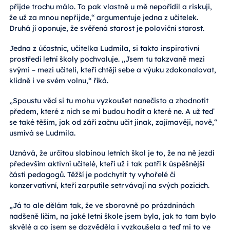
přijde trochu málo. To pak vlastně u mě nepořídil a riskuji,
že už za mnou nepřijde,“ argumentuje jedna z učitelek.
Druhá jí oponuje, že svěřená starost je poloviční starost.
Jedna z účastnic, učitelka Ludmila, si takto inspirativní
prostředí letní školy pochvaluje. „Jsem tu takzvaně mezi
svými – mezi učiteli, kteří chtějí sebe a výuku zdokonalovat,
klidně i ve svém volnu,“ říká.
„Spoustu věcí si tu mohu vyzkoušet nanečisto a zhodnotit
předem, které z nich se mi budou hodit a které ne. A už teď
se také těším, jak od září začnu učit jinak, zajímavěji, nově,“
usmívá se Ludmila.
Uznává, že určitou slabinou letních škol je to, že na ně jezdí
především aktivní učitelé, kteří už i tak patří k úspěšnější
části pedagogů. Těžší je podchytit ty vyhořelé či
konzervativní, kteří zarputile setrvávají na svých pozicích.
„Já to ale dělám tak, že ve sborovně po prázdninách
nadšeně líčím, na jaké letní škole jsem byla, jak to tam bylo
skvělé a co jsem se dozvěděla i vyzkoušela a teď mi to ve