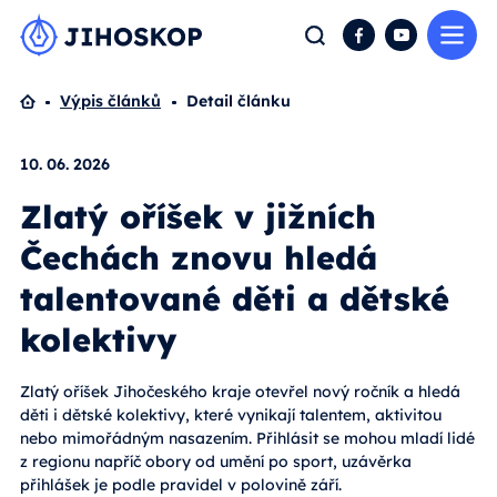
Me
Hledat
Facebook
YouTube
Domů
Výpis článků
Detail článku
10. 06. 2026
Zlatý oříšek v jižních
Čechách znovu hledá
talentované děti a dětské
kolektivy
Zlatý oříšek Jihočeského kraje otevřel nový ročník a hledá
děti i dětské kolektivy, které vynikají talentem, aktivitou
nebo mimořádným nasazením. Přihlásit se mohou mladí lidé
z regionu napříč obory od umění po sport, uzávěrka
přihlášek je podle pravidel v polovině září.