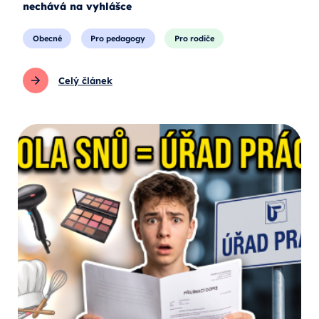
nechává na vyhlášce
Obecné
Pro pedagogy
Pro rodiče
Celý článek