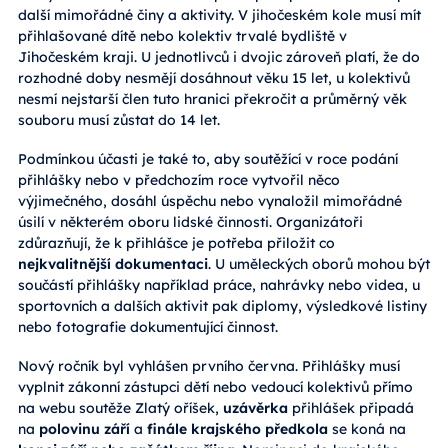
další mimořádné činy a aktivity. V jihočeském kole musí mít
přihlašované dítě nebo kolektiv trvalé bydliště v
Jihočeském kraji. U jednotlivců i dvojic zároveň platí, že do
rozhodné doby nesmějí dosáhnout věku 15 let, u kolektivů
nesmí nejstarší člen tuto hranici překročit a průměrný věk
souboru musí zůstat do 14 let.
Podmínkou účasti je také to, aby soutěžící v roce podání
přihlášky nebo v předchozím roce vytvořil něco
výjimečného, dosáhl úspěchu nebo vynaložil mimořádné
úsilí v některém oboru lidské činnosti. Organizátoři
zdůrazňují, že k přihlášce je potřeba přiložit co
nejkvalitnější dokumentaci
. U uměleckých oborů mohou být
součástí přihlášky například práce, nahrávky nebo videa, u
sportovních a dalších aktivit pak diplomy, výsledkové listiny
nebo fotografie dokumentující činnost.
Nový ročník byl vyhlášen prvního června. Přihlášky musí
vyplnit zákonní zástupci dětí nebo vedoucí kolektivů přímo
na webu soutěže Zlatý oříšek,
uzávěrka
přihlášek připadá
na
polovinu září
a
finále krajského předkola
se koná na