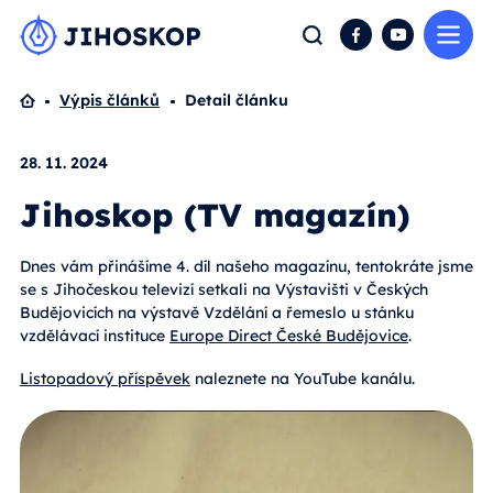
Me
Hledat
Facebook
YouTube
Domů
Výpis článků
Detail článku
28. 11. 2024
Jihoskop (TV magazín)
Dnes vám přinášíme 4. díl našeho magazínu, tentokráte jsme
se s Jihočeskou televizí setkali na Výstavišti v Českých
Budějovicích na výstavě Vzdělání a řemeslo u stánku
vzdělávací instituce
Europe Direct České Budějovice
.
Listopadový příspěvek
naleznete na YouTube kanálu.