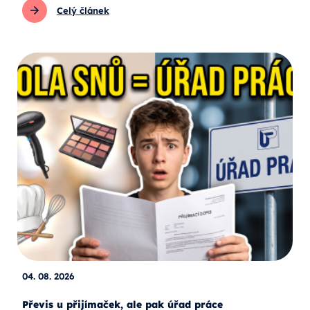
Celý článek
04. 08. 2026
Převis u přijímaček, ale pak úřad práce