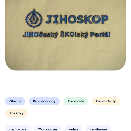
Obecné
Pro pedagogy
Pro rodiče
Pro studenty
Pro žáky
rozhovory
TV magazín
video
vzdělávání