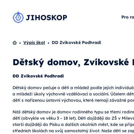
Pro r
Domů
Výpis škol
DD Zvíkovské Podhradí
Dětský domov, Zvíkovské 
DD Zvíkovské Podhradí
Dětský domov pečuje o děti a mládež podle jejich individuál
a mládeži úkoly výchovně vzdělávací a sociální. Účelem dět
děti s nařízenou ústavní výchovou, které nemají závažné po
Náš dětský domov je domov rodinného typu se třemi rodinn
dětí (obvykle ve věku 3 – 18 let). Děti dojíždějí do ZŠ v Milev
starší dojíždějí do Písku a dalších okolních měst, kde se při
středních školách na svůj samostatný život. Naše děti se za