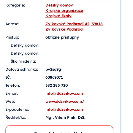
Kategorie:
Dětský domov
Krajské organizace
Krajské školy
Adresa:
Zvíkovské Podhradí 42, 39818
Zvíkovské Podhradí
Přístup:
obtížně přístupný
Dětský domov:
Dětský domov:
Školní jídelna:
Datová schránka:
pv2sq9g
IČ:
60869071
Telefon:
382 285 720
E-mail:
info@ddzvikov.com
Web:
www.ddzvikov.com/
E-podatelna:
info@ddzvikov.com
Ředitel/ka:
Mgr. Vilém Fink, DiS.