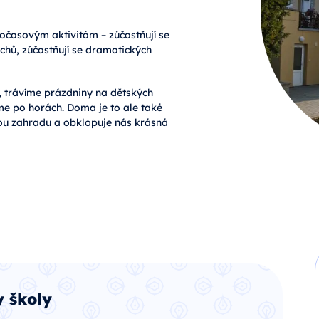
očasovým aktivitám – zúčastňují se
chů, zúčastňují se dramatických
 trávíme prázdniny na dětských
eme po horách. Doma je to ale také
kou zahradu a obklopuje nás krásná
 školy