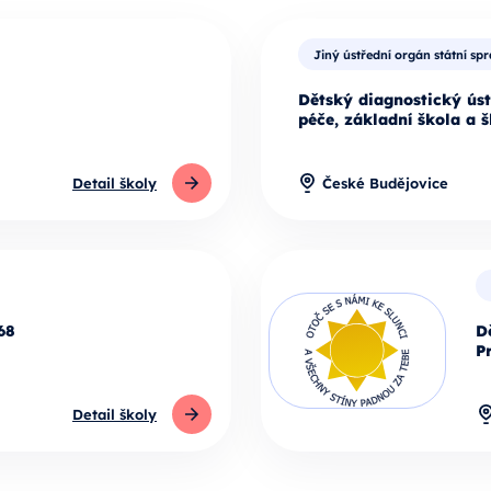
Jiný ústřední orgán státní sp
Dětský diagnostický ús
péče, základní škola a š
Detail školy
České Budějovice
68
D
P
Detail školy