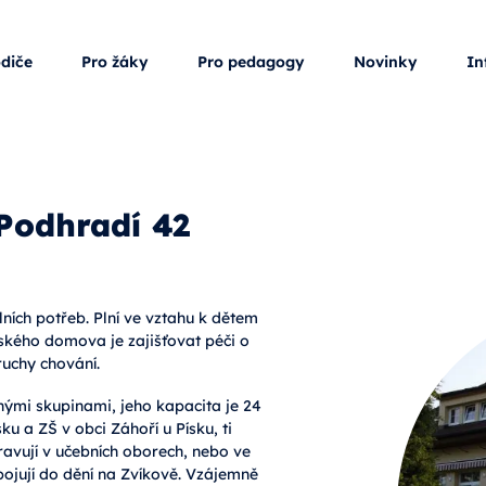
odiče
Pro žáky
Pro pedagogy
Novinky
In
Podhradí 42
ních potřeb. Plní ve vztahu k dětem
ského domova je zajišťovat péči o
ruchy chování.
ými skupinami, jeho kapacita je 24
sku a ZŠ v obci Záhoří u Písku, ti
pravují v učebních oborech, nebo ve
pojují do dění na Zvíkově. Vzájemně