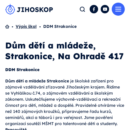
Me
Hledat
Facebook
YouTube
Domů
Výpis škol
DDM Strakonice
Dům dětí a mládeže,
Strakonice, Na Ohradě 417
DDM Strakonice
Dům dětí a mládeže Strakonice
je školské zařízení pro
zájmové vzdělávání zřizované Jihočeským krajem. Řídíme
se Vyhláškou č.74, o zájmovém vzdělávání a školským
zákonem. Uskutečňujeme výchovně-vzdělávací a rekreační
činnost pro děti, mládež a dospělé. Pravidelně otvíráme více
než 140 zájmových kroužků, připravujeme řadu kurzů,
seminářů, akcí a táborů i pro veřejnost. Jsme pověřeni
organizací soutěží MŠMT pro talentované děti a studenty.
Pracoviště