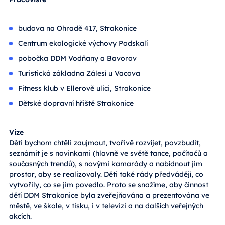
budova na Ohradě 417, Strakonice
Centrum ekologické výchovy Podskalí
pobočka DDM Vodňany a Bavorov
Turistická základna Zálesí u Vacova
Fitness klub v Ellerově ulici, Strakonice
Dětské dopravní hřiště Strakonice
Vize
Děti bychom chtěli zaujmout, tvořivě rozvíjet, povzbudit,
seznámit je s novinkami (hlavně ve světě tance, počítačů a
současných trendů), s novými kamarády a nabídnout jim
prostor, aby se realizovaly. Děti také rády předvádějí, co
vytvořily, co se jim povedlo. Proto se snažíme, aby činnost
dětí DDM Strakonice byla zveřejňována a prezentována ve
městě, ve škole, v tisku, i v televizi a na dalších veřejných
akcích.