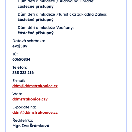
Dům dětí a mládeže /Budova na Ohradě:
částečně přístupný
Dům dětí a mládeže /Turistická základna Zálesí:
částečně přístupný
Dům dětí a mládeže Vodňany:
částečně přístupný
Datová schránka:
ev2j58v
IČ:
60650834
Telefon:
383 322 216
E-mail:
ddm@ddmstrakonice.cz
Web:
ddmstrakonice.cz/
E-podatelna:
ddm@ddmstrakonice.cz
Ředitel/ka:
Mgr. Iva Šrámková